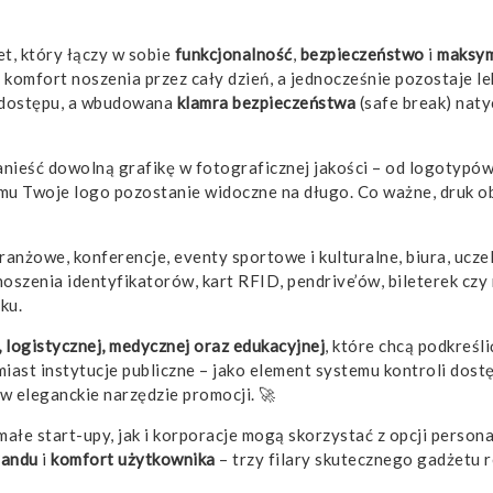
, który łączy w sobie
funkcjonalność
,
bezpieczeństwo
i
maksym
komfort noszenia przez cały dzień, a jednocześnie pozostaje le
ty dostępu, a wbudowana
klamra bezpieczeństwa
(safe break) naty
nieść dowolną grafikę w fotograficznej jakości – od logotypów 
mu Twoje logo pozostanie widoczne na długo. Co ważne, druk ob
anżowe, konferencje, eventy sportowe i kulturalne, biura, ucz
noszenia identyfikatorów, kart RFID, pendrive’ów, bileterek c
ku.
, logistycznej, medycznej oraz edukacyjnej
, które chcą podkreśl
ast instytucje publiczne – jako element systemu kontroli dost
 w eleganckie narzędzie promocji. 🚀
ałe start-upy, jak i korporacje mogą skorzystać z opcji perso
randu
i
komfort użytkownika
– trzy filary skutecznego gadżetu