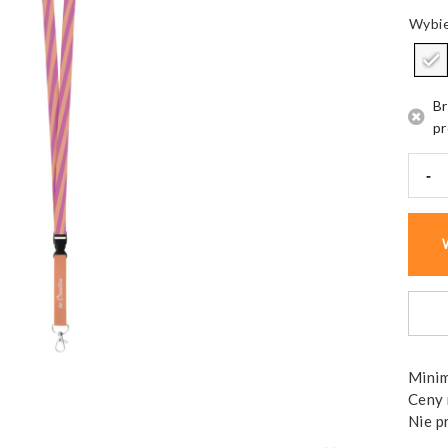
Br
pr
-
ilość
Smyc
Suby
15,
z
klamr
bezpi
Minim
Ceny 
Nie p