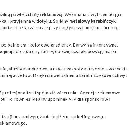
alną powierzchnię reklamową
. Wykonana z wytrzymałego
kka i przyjemna w dotyku. Solidny
metalowy karabińczyk
chmiast rozłącza smycz przy nagłym szarpnięciu, chroniąc
po pełne tła i kolorowe gradienty. Barwy są intensywne,
ejmuje obie strony taśmy, co zwiększa ekspozycję marki
elnie, służby mundurowe, a nawet zespoły muzyczne – wszędzie
zy mini-gadżetów. Dzięki uniwersalnemu karabińczykowi uchwyt
ić profesjonalizm i spójność wizerunku. Agencje reklamowe
ępu. To również idealny upominek VIP dla sponsorów i
nalizacji bez nadwyrężania budżetu marketingowego.
 reklamowego.