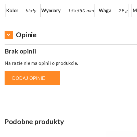
Kolor
biały
Wymiary
15×550 mm
Waga
29 g
M
Opinie
Brak opinii
Na razie nie ma opinii o produkcie.
DODAJ OPINIĘ
Podobne produkty