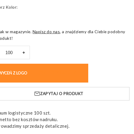
Kolor
ak w magazynie.
Napisz do nas
, a znajdziemy dla Ciebie podobny
odukt!
+
z
ard
WYCEŃ Z LOGO
KUP BEZ NADRUKU
ą
ZAPYTAJ O PRODUKT
eczeństwa
um logistyczne 100 szt.
netto bez kosztów nadruku.
rowadzimy sprzedaży detalicznej.