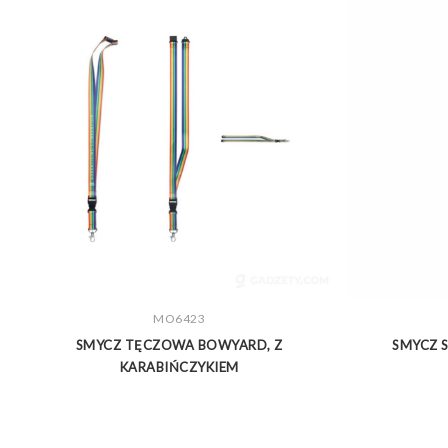
ZOBACZ WIĘCEJ
MO6423
SMYCZ TĘCZOWA BOWYARD, Z
SMYCZ S
KARABIŃCZYKIEM