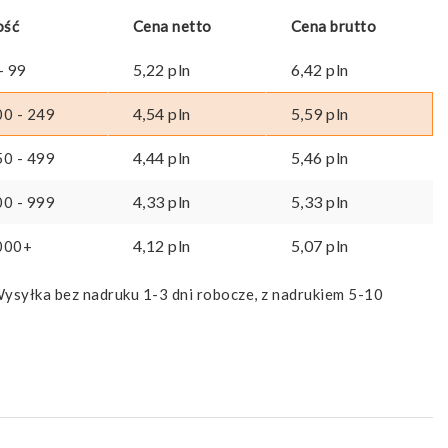
ość
Cena netto
Cena brutto
5,22
pln
6,42
pln
- 99
4,54
pln
5,59
pln
00 - 249
4,44
pln
5,46
pln
50 - 499
4,33
pln
5,33
pln
00 - 999
4,12
pln
5,07
pln
000+
ysyłka bez nadruku 1-3 dni robocze, z nadrukiem 5-10