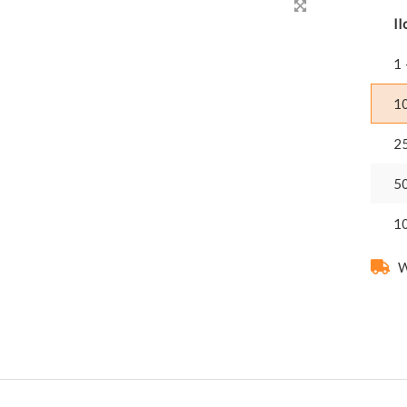
Il
1 
1
2
5
1
W