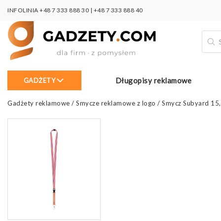
INFOLINIA
+48 7 333 888 30
|
+48 7 333 888 40
Wysz
prod
Długopisy reklamowe
GADŻETY
Gadżety reklamowe
/
Smycze reklamowe z logo
/
Smycz Subyard 15,