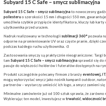
Subyard 15 C Safe – smycz sublimacyjna
Subyard 15 C Safe – smycz sublimacyjna
to nowoczesny gadżet
poliesteru
o szerokości 15 mm i długości 550 mm, gwarantuje 
umożliwia szybkie przypięcie identyfikatora, kluczy lub kar
użytkownika przed urazem.
Nadruk realizowany w technologii
sublimacji 360°
pozwala na
odporne na promieniowanie UV oraz częste pranie, dzięki cze
podczas każdego ruchu użytkownika. 🎨
Zastosowania smyczy są praktycznie nieograniczone: Targi br
tam
Subyard 15 C Safe – smycz sublimacyjna
sprawdzi się do 
pasuje do większości holderów i futerałów dostępnych na ryn
Produkt szczególnie polecamy firmom z branży
eventowej, IT
mogą wykorzystać smycz jako nośnik kampanii outdoor, natomi
partnerów – wystarczy umieścić ich logo, a smycz zamieni się
Minimalne zamówienie już od 100 sztuk sprawia, że zarówno m
Wybierając ten model, inwestujesz w
trwałość
,
widoczność b