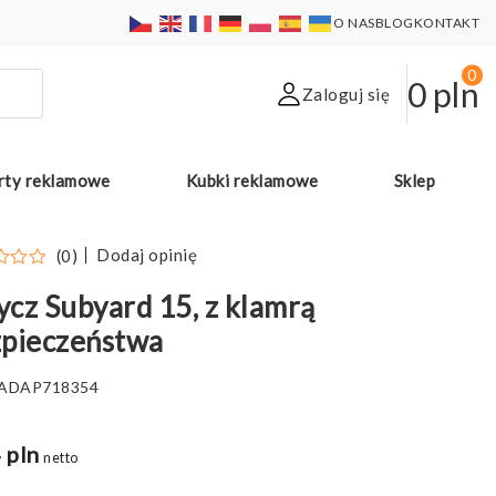
O NAS
BLOG
KONTAKT
0
0
pln
Zaloguj się
rty reklamowe
Kubki reklamowe
Sklep
Dodaj opinię
(0)
cz Subyard 15, z klamrą
zpieczeństwa
ADAP718354
 pln
netto