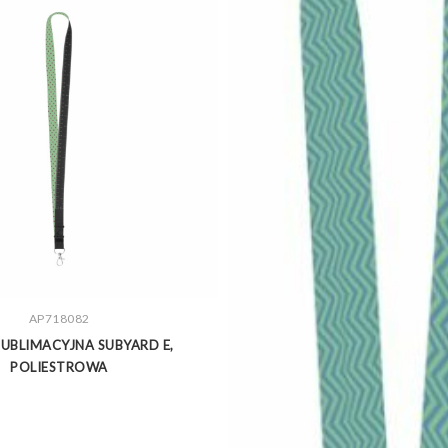
ZOBACZ WIĘCEJ
AP718082
UBLIMACYJNA SUBYARD E,
POLIESTROWA