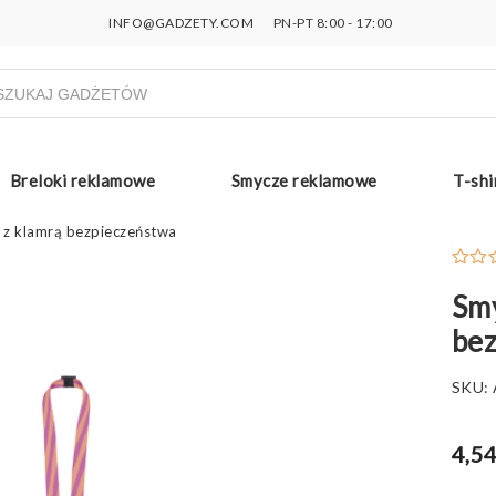
INFO@GADZETY.COM
PN-PT 8:00 - 17:00
ukiwarka
uktów
Breloki reklamowe
Smycze reklamowe
T-shi
 z klamrą bezpieczeństwa
Smy
be
SKU:
4,54