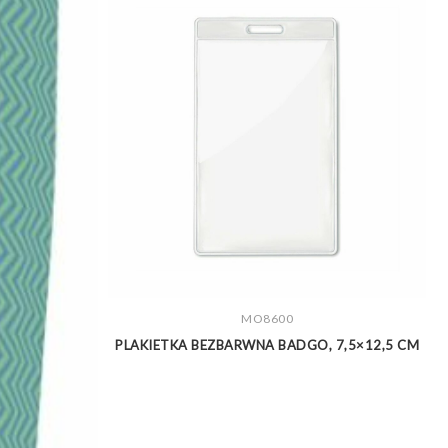
ZOBACZ WIĘCEJ
MO8600
PLAKIETKA BEZBARWNA BADGO, 7,5×12,5 CM