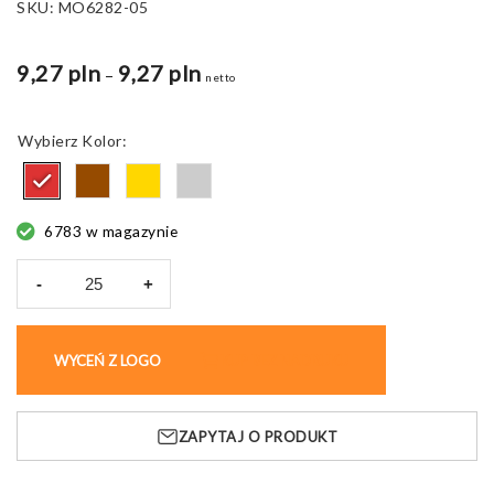
SKU:
MO6282-05
9,27 pln
9,27 pln
Zakres
–
netto
cen:
od
Kolor
8,18 pln
do
10,88 pln
6783 w magazynie
-
+
ilość
Świeca
zapachowa
WYCEŃ Z LOGO
KUP BEZ NADRUKU
Pentas,
drewniana
podstawka
ZAPYTAJ O PRODUKT