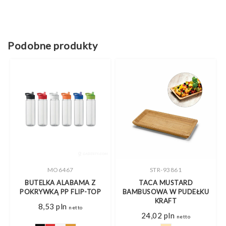
Podobne produkty
MO6467
STR-93861
R
BUTELKA ALABAMA Z
TACA MUSTARD
A
POKRYWKĄ PP FLIP-TOP
BAMBUSOWA W PUDEŁKU
KRAFT
8,53
pln
netto
24,02
pln
netto