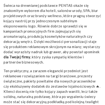
Świeca na drewnianej podstawce PENTAS okaże się
znakomitym wyborem dla hoteli, salonów urody, SPA, biur
projektowych oraz branży wellness, które pragną stworzyć
kojący nastrój przy jednoczesnym subtelnym
eksponowaniu logo. Równie dobrze sprawdzi się w
kampaniach promocyjnych firm zajmujących się
aromaterapią, produkcją kosmetyków naturalnych czy
dekoracją wnętrz. Dzięki możliwości personalizacji staje
się produktem reklamowym skrojonym na miarę; wystarczy
dodać wyrazisty nadruk lub grawer, aby powstał upominek
dla Twojej firmy
, który zyska sympatię klientów i
partnerów biznesowych.
Ten praktyczny, a zarazem elegancki przedmiot jest
reklamowe rozwiązaniem na targi branżowe, prezenty
świąteczne, pakiety powitalne dla nowych pracowników
czy ekskluzywny dodatek do zestawów lojalnościowych 🔥.
Klienci docenią nie tylko kojący zapach wanilii, lecz także
solidną, naturalną podstawę, która po wypaleniu świecy
może stać się dekoracyjną podkładką pod kolejną tealight