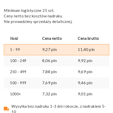
Minimum logistyczne 25 szt.
Ceny netto bez kosztów nadruku.
Nie prowadzimy sprzedaży detalicznej.
Ilość
Cena netto
Cena brutto
9,27
pln
11,40
pln
1 - 99
8,06
pln
9,92
pln
100 - 249
7,88
pln
9,69
pln
250 - 499
7,69
pln
9,46
pln
500 - 999
7,32
pln
9,01
pln
1000+
Wysyłka bez nadruku 1-3 dni robocze, z nadrukiem 5-
10