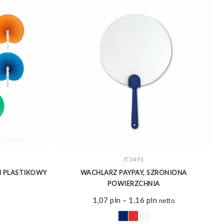
ZOBACZ WIĘCEJ
IT3491
I PLASTIKOWY
WACHLARZ PAYPAY, SZRONIONA
W
POWIERZCHNIA
Zakres
1,07
pln
–
1,16
pln
netto
cen:
od