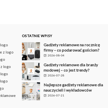
1,07 pln
do
1,16 pln
OSTATNIE WPISY
Gadżety reklamowe na rocznicę
 logo
firmy – co podarować gościom?
e z logo
2026-08-04
ogo
Gadżety reklamowe dla branży
z logo
modowej – co jest trendy?
 logo
2026-07-28
 logo
Najlepsze gadżety reklamowe dla
ogo
nauczycieli i wykładowców
reklamowe
2026-07-21