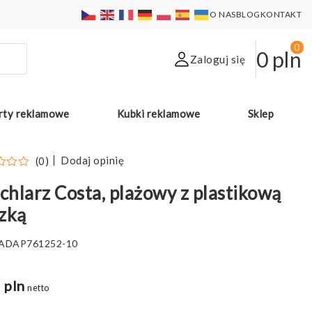
O NAS
BLOG
KONTAKT
0
0
pln
Zaloguj się
rty reklamowe
Kubki reklamowe
Sklep
Dodaj opinię
(0)
hlarz Costa, plażowy z plastikową
zką
ADAP761252-10
 pln
netto