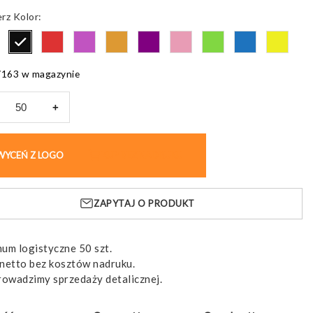
Kolor
7163 w magazynie
+
larz
,
WYCEŃ Z LOGO
KUP BEZ NADRUKU
owy
ikową
ZAPYTAJ O PRODUKT
ą
um logistyczne 50 szt.
netto bez kosztów nadruku.
rowadzimy sprzedaży detalicznej.