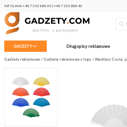
INFOLINIA
+48 7 333 888 30
|
+48 7 333 888 40
Wysz
prod
Długopisy reklamowe
GADŻETY
Gadżety reklamowe
/
Gadżety reklamowe z logo
/
Wachlarz Costa, p