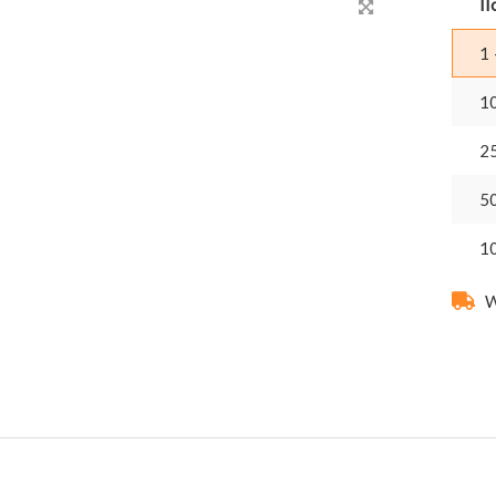
Il
1 
1
2
5
1
W