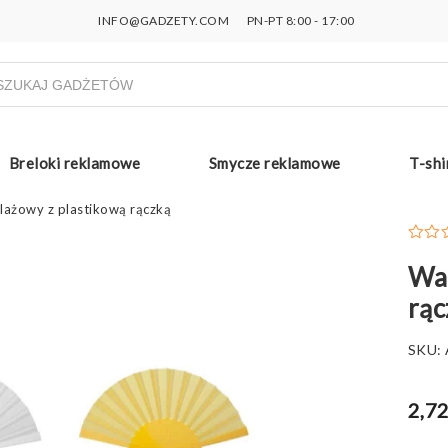
INFO@GADZETY.COM
PN-PT 8:00 - 17:00
ukiwarka
uktów
Breloki reklamowe
Smycze reklamowe
T-shi
lażowy z plastikową rączką
Wac
rąc
SKU:
2,72