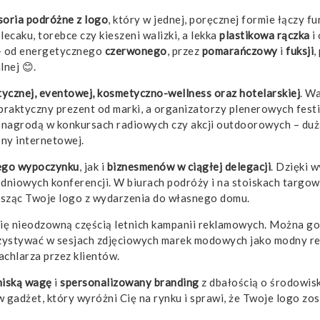
soria podróżne z logo
, który w jednej, poręcznej formie łączy 
lecaku, torebce czy kieszeni walizki, a lekka
plastikowa rączka
i
 – od energetycznego
czerwonego
, przez
pomarańczowy
i
fuksji
,
lnej 😊.
tycznej, eventowej, kosmetyczno-wellness oraz hotelarskiej
. W
 praktyczny prezent od marki, a organizatorzy plenerowych fes
ą nagrodą w konkursach radiowych czy akcji outdoorowych – duż
ony internetowej.
ego wypoczynku
, jak i
biznesmenów w ciągłej delegacji
. Dzięki 
odniowych konferencji. W biurach podróży i na stoiskach targo
osząc Twoje logo z wydarzenia do własnego domu.
się nieodzowną częścią letnich kampanii reklamowych. Można go
ystywać w sesjach zdjęciowych marek modowych jako modny rek
chlarza przez klientów.
niską wagę
i
spersonalizowany branding
z dbałością o środowis
 gadżet, który wyróżni Cię na rynku i sprawi, że Twoje logo z