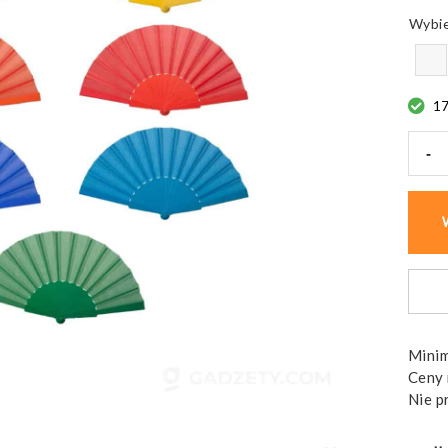
1
-
ilość
Wach
Costa
plaż
z
plast
rączk
Minim
Ceny 
Nie p