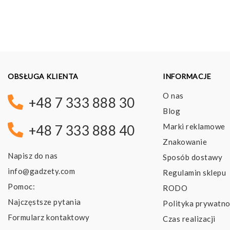
2,39 pln
do
4,15 pln
OBSŁUGA KLIENTA
INFORMACJE
O nas
+48 7 333 888 30
Blog
Marki reklamowe
+48 7 333 888 40
Znakowanie
Napisz do nas
Sposób dostawy
info@gadzety.com
Regulamin sklepu
Pomoc:
RODO
Najczęstsze pytania
Polityka prywatno
Formularz kontaktowy
Czas realizacji