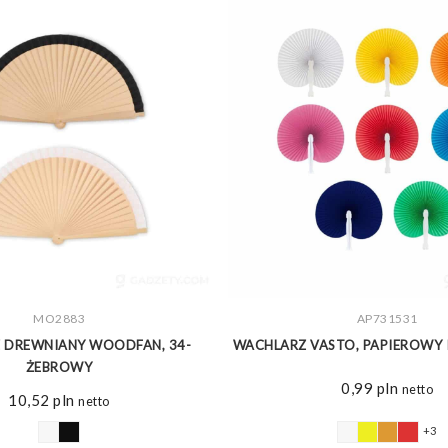
ZOBACZ WIĘCEJ
MO2883
ZOBACZ WIĘCEJ
AP731531
 DREWNIANY WOODFAN, 34-
WACHLARZ VASTO, PAPIEROWY 
ŻEBROWY
0,99
pln
netto
10,52
pln
netto
+3