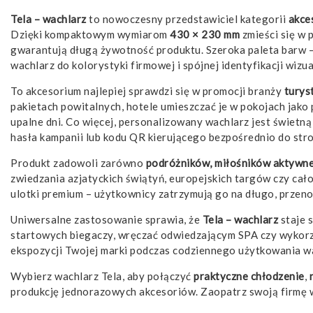
Tela – wachlarz
to nowoczesny przedstawiciel kategorii
akce
Dzięki kompaktowym wymiarom
430 × 230 mm
zmieści się w p
gwarantują długą żywotność produktu. Szeroka paleta barw
wachlarz do kolorystyki firmowej i spójnej identyfikacji wizua
To akcesorium najlepiej sprawdzi się w promocji branży
turys
pakietach powitalnych, hotele umieszczać je w pokojach jako
upalne dni. Co więcej, personalizowany wachlarz jest świetn
hasła kampanii lub kodu QR kierującego bezpośrednio do str
Produkt zadowoli zarówno
podróżników, miłośników aktywn
zwiedzania azjatyckich świątyń, europejskich targów czy cał
ulotki premium – użytkownicy zatrzymują go na długo, przen
Uniwersalne zastosowanie sprawia, że
Tela – wachlarz
staje 
startowych biegaczy, wręczać odwiedzającym SPA czy wykorz
ekspozycji Twojej marki podczas codziennego użytkowania wa
Wybierz wachlarz Tela, aby połączyć
praktyczne chłodzenie
,
produkcję jednorazowych akcesoriów. Zaopatrz swoją firmę w