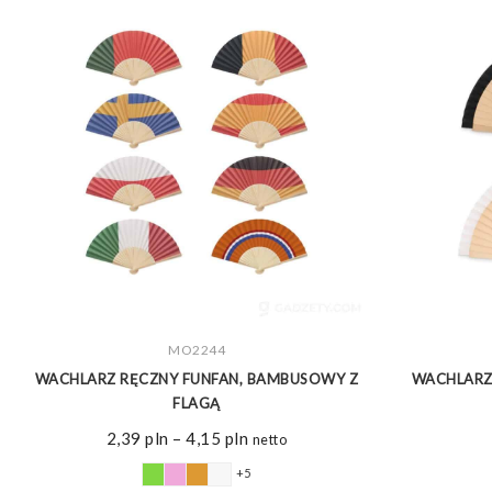
ZOBACZ WIĘCEJ
MO2244
WACHLARZ RĘCZNY FUNFAN, BAMBUSOWY Z
WACHLARZ
FLAGĄ
Zakres
2,39
pln
–
4,15
pln
netto
cen:
+5
od