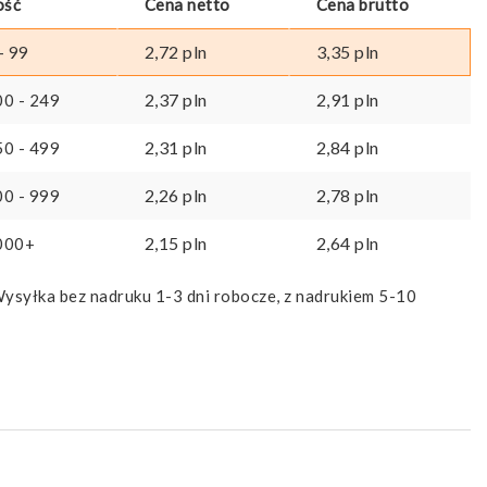
ość
Cena netto
Cena brutto
2,72
pln
3,35
pln
- 99
2,37
pln
2,91
pln
00 - 249
2,31
pln
2,84
pln
50 - 499
2,26
pln
2,78
pln
00 - 999
2,15
pln
2,64
pln
000+
ysyłka bez nadruku 1-3 dni robocze, z nadrukiem 5-10