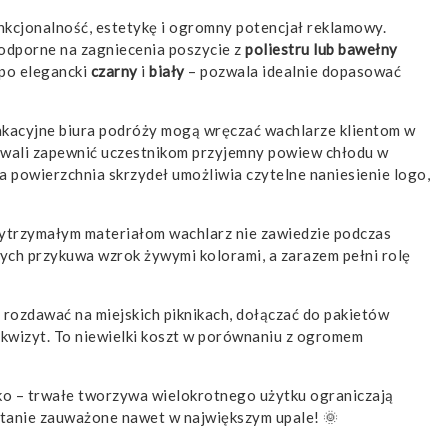
funkcjonalność, estetykę i ogromny potencjał reklamowy.
 odporne na zagniecenia poszycie z
poliestru lub bawełny
 po elegancki
czarny
i
biały
– pozwala idealnie dopasować
akacyjne biura podróży mogą wręczać wachlarze klientom w
tiwali zapewnić uczestnikom przyjemny powiew chłodu w
a powierzchnia skrzydeł umożliwia czytelne naniesienie logo,
wytrzymałym materiałom wachlarz nie zawiedzie podczas
wych przykuwa wzrok żywymi kolorami, a zarazem pełni rolę
 rozdawać na miejskich piknikach, dołączać do pakietów
wizyt. To niewielki koszt w porównaniu z ogromem
ko – trwałe tworzywa wielokrotnego użytku ograniczają
ostanie zauważone nawet w największym upale! 🌞