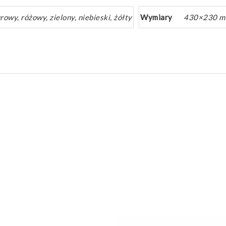
owy, różowy, zielony, niebieski, żółty
Wymiary
430×230 