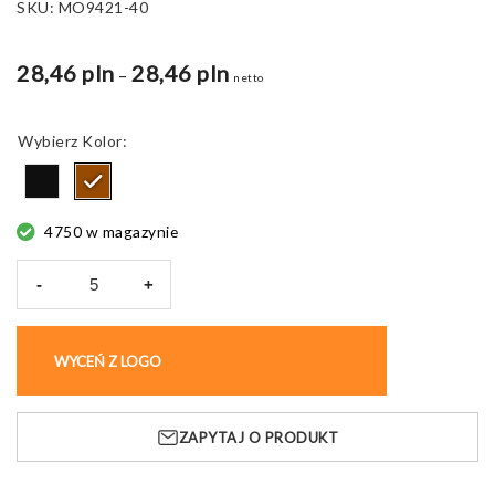
SKU:
MO9421-40
28,46 pln
28,46 pln
Zakres
–
netto
cen:
od
Kolor
27,22 pln
do
27,67 pln
4750 w magazynie
-
+
ilość
Termos
z
WYCEŃ Z LOGO
KUP BEZ NADRUKU
podwójnymi
ściankami
BATUMI
ZAPYTAJ O PRODUKT