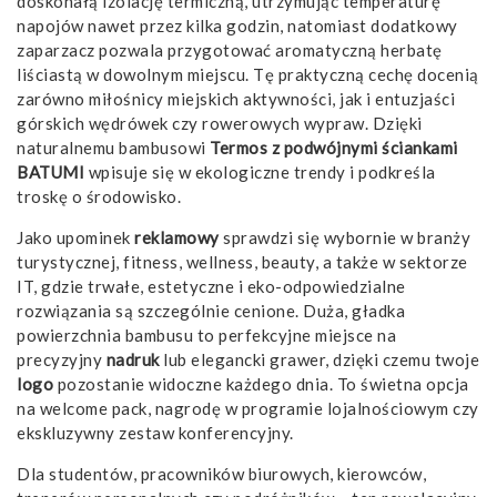
doskonałą izolację termiczną, utrzymując temperaturę
napojów nawet przez kilka godzin, natomiast dodatkowy
zaparzacz pozwala przygotować aromatyczną herbatę
liściastą w dowolnym miejscu. Tę praktyczną cechę docenią
zarówno miłośnicy miejskich aktywności, jak i entuzjaści
górskich wędrówek czy rowerowych wypraw. Dzięki
naturalnemu bambusowi
Termos z podwójnymi ściankami
BATUMI
wpisuje się w ekologiczne trendy i podkreśla
troskę o środowisko.
Jako upominek
reklamowy
sprawdzi się wybornie w branży
turystycznej, fitness, wellness, beauty, a także w sektorze
IT, gdzie trwałe, estetyczne i eko-odpowiedzialne
rozwiązania są szczególnie cenione. Duża, gładka
powierzchnia bambusu to perfekcyjne miejsce na
precyzyjny
nadruk
lub elegancki grawer, dzięki czemu twoje
logo
pozostanie widoczne każdego dnia. To świetna opcja
na welcome pack, nagrodę w programie lojalnościowym czy
ekskluzywny zestaw konferencyjny.
Dla studentów, pracowników biurowych, kierowców,