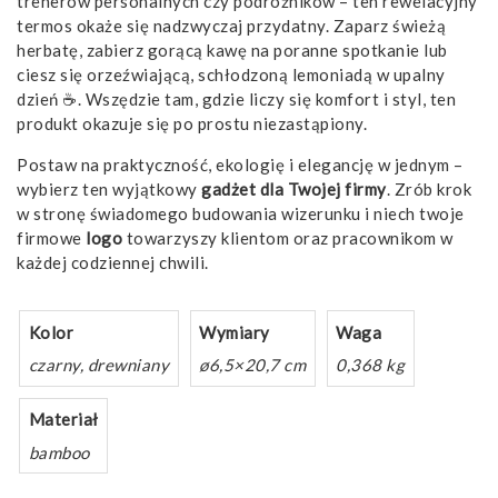
trenerów personalnych czy podróżników – ten rewelacyjny
termos okaże się nadzwyczaj przydatny. Zaparz świeżą
herbatę, zabierz gorącą kawę na poranne spotkanie lub
ciesz się orzeźwiającą, schłodzoną lemoniadą w upalny
dzień ☕. Wszędzie tam, gdzie liczy się komfort i styl, ten
produkt okazuje się po prostu niezastąpiony.
Postaw na praktyczność, ekologię i elegancję w jednym –
wybierz ten wyjątkowy
gadżet
dla Twojej firmy
. Zrób krok
w stronę świadomego budowania wizerunku i niech twoje
firmowe
logo
towarzyszy klientom oraz pracownikom w
każdej codziennej chwili.
Kolor
Wymiary
Waga
czarny, drewniany
ø6,5×20,7 cm
0,368 kg
Materiał
bamboo