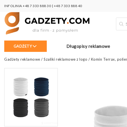
INFOLINIA
+48 7 333 888 30
|
+48 7 333 888 40
Wysz
prod
Długopisy reklamowe
GADŻETY
Gadżety reklamowe
/
Szaliki reklamowe z logo
/
Komin Terrax, polies