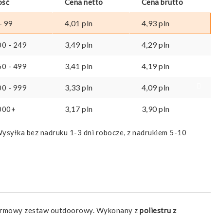
ość
Cena netto
Cena brutto
4,01
pln
4,93
pln
- 99
3,49
pln
4,29
pln
00 - 249
3,41
pln
4,19
pln
50 - 499
3,33
pln
4,09
pln
00 - 999
3,17
pln
3,90
pln
000+
ysyłka bez nadruku 1-3 dni robocze, z nadrukiem 5-10
dy firmowy zestaw outdoorowy. Wykonany z
poliestru z