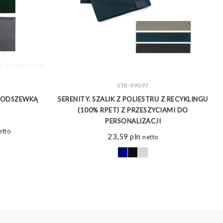
ZOBACZ WIĘCEJ
STR-99097
PODSZEWKĄ
SERENITY. SZALIK Z POLIESTRU Z RECYKLINGU
(100% RPET) Z PRZESZYCIAMI DO
PERSONALIZACJI
akres
etto
23,59
pln
netto
n:
d
58 pln
o
28 pln