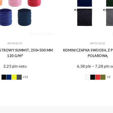
ZOBACZ WIĘCEJ
AP741272
ZOBACZ WIĘCEJ
AP721012
ESTROWY SUMMIT, 250×500 MM
KOMIN/CZAPKA SWOOSH, Z 
120 G/M²
POLAROWĄ
Z
2,25
pln
6,58
pln
–
7,28
pln
netto
n
ce
o
+11
+3
6,
d
7,