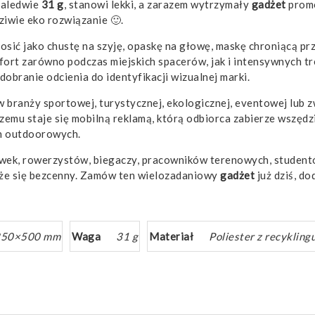
zaledwie
31 g
, stanowi lekki, a zarazem wytrzymały
gadżet
promo
iwie eko rozwiązanie 🙂.
sić jako chustę na szyję, opaskę na głowę, maskę chroniącą prz
mfort zarówno podczas miejskich spacerów, jak i intensywnych 
dobranie odcienia do identyfikacji wizualnej marki.
sz w branży sportowej, turystycznej, ekologicznej, eventowej lu
 czemu staje się mobilną reklamą, którą odbiorca zabierze wszędz
ch outdoorowych.
wek, rowerzystów, biegaczy, pracowników terenowych, studentó
że się bezcenny. Zamów ten wielozadaniowy
gadżet
już dziś, do
250×500 mm
Waga
31 g
Materiał
Poliester z recyklin