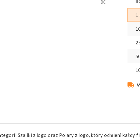
Il
1 
1
2
5
1
W
ategorii Szaliki z logo oraz Polary z logo, który odmieni każ