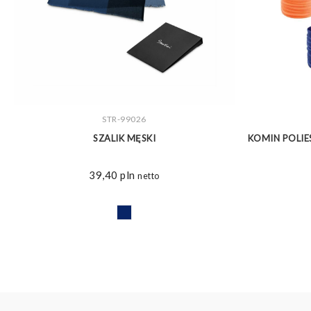
ZOBACZ WIĘCEJ
STR-99026
SZALIK MĘSKI
KOMIN POLI
39,40
pln
netto