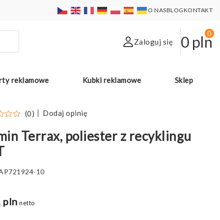
O NAS
BLOG
KONTAKT
0
0
pln
Zaloguj się
rty reklamowe
Kubki reklamowe
Sklep
Dodaj opinię
(0)
in Terrax, poliester z recyklingu
T
AP721924-10
 pln
netto