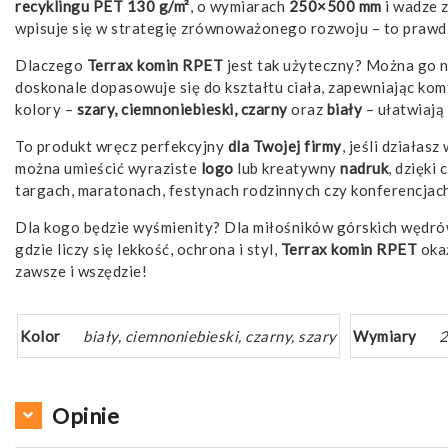
recyklingu PET 130 g/m²
, o wymiarach
250×500 mm
i wadze 
wpisuje się w strategię zrównoważonego rozwoju – to prawdz
Dlaczego
Terrax komin RPET
jest tak użyteczny? Można go no
doskonale dopasowuje się do kształtu ciała, zapewniając ko
kolory –
szary, ciemnoniebieski, czarny
oraz
biały
– ułatwiają 
To produkt wręcz perfekcyjny
dla Twojej firmy
, jeśli działa
można umieścić wyraziste
logo
lub kreatywny
nadruk
, dzięki
targach, maratonach, festynach rodzinnych czy konferencja
Dla kogo będzie wyśmienity? Dla miłośników górskich wędró
gdzie liczy się lekkość, ochrona i styl,
Terrax komin RPET
oka
zawsze i wszędzie!
Kolor
biały, ciemnoniebieski, czarny, szary
Wymiary
Opinie