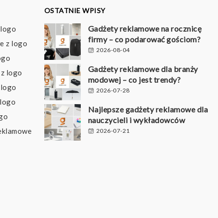
OSTATNIE WPISY
Gadżety reklamowe na rocznicę
 logo
firmy – co podarować gościom?
e z logo
2026-08-04
ogo
Gadżety reklamowe dla branży
z logo
modowej – co jest trendy?
 logo
2026-07-28
 logo
Najlepsze gadżety reklamowe dla
ogo
nauczycieli i wykładowców
reklamowe
2026-07-21