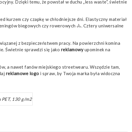
cyjny. Dzięki temu, że powstał w duchu „less waste”, świetnie
ed kurzem czy czapkę w chłodniejsze dni. Elastyczny materiał
treningów biegowych czy rowerowych 🚴. Cztery uniwersalne
b związanej z bezpieczeństwem pracy. Na powierzchni komina
ie. Świetnie sprawdzi się jako
reklamowy
upominek na
w, a nawet fanów miejskiego streetwearu. Wszędzie tam,
daj
reklamowe
logo
i spraw, by Twoja marka była widoczna
gu PET, 130 g/m2