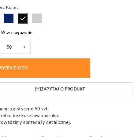
Kolor
659 w magazynie
+
n
x,
WYCEŃ Z LOGO
KUP BEZ NADRUKU
ster
lingu
ZAPYTAJ O PRODUKT
um logistyczne 50 szt.
netto bez kosztów nadruku.
rowadzimy sprzedaży detalicznej.