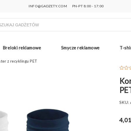
INFO@GADZETY.COM
PN-PT 8:00 - 17:00
ukiwarka
uktów
Breloki reklamowe
Smycze reklamowe
T-shi
ter z recyklingu PET
Kom
PE
SKU:
4,01