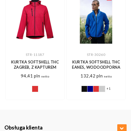
STR-11187
STR-30260
,
KURTKA SOFTSHELL THC
KURTKA SOFTSHELL THC
ZAGREB, Z KAPTUREM
EANES, WODOODPORNA
94,41
pln
132,42
pln
netto
netto
+1
Obsługa klienta