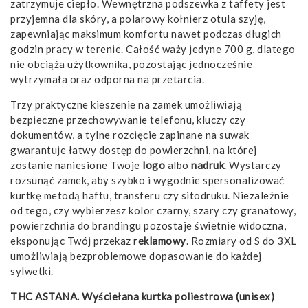
zatrzymuje ciepło. Wewnętrzna podszewka z taffety jest
przyjemna dla skóry, a polarowy kołnierz otula szyję,
zapewniając maksimum komfortu nawet podczas długich
godzin pracy w terenie. Całość waży jedyne 700 g, dlatego
nie obciąża użytkownika, pozostając jednocześnie
wytrzymała oraz odporna na przetarcia.
Trzy praktyczne kieszenie na zamek umożliwiają
bezpieczne przechowywanie telefonu, kluczy czy
dokumentów, a tylne rozcięcie zapinane na suwak
gwarantuje łatwy dostęp do powierzchni, na której
zostanie naniesione Twoje
logo
albo
nadruk
. Wystarczy
rozsunąć zamek, aby szybko i wygodnie spersonalizować
kurtkę metodą haftu, transferu czy sitodruku. Niezależnie
od tego, czy wybierzesz kolor czarny, szary czy granatowy,
powierzchnia do brandingu pozostaje świetnie widoczna,
eksponując Twój przekaz
reklamowy
. Rozmiary od S do 3XL
umożliwiają bezproblemowe dopasowanie do każdej
sylwetki.
THC ASTANA. Wyściełana kurtka poliestrowa (unisex)