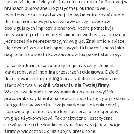
sprawdzi się perfekcyjnie jako element odzieży firmowej w
branżach budowlanej, logistycznej, outdoorowej,
eventowej oraz turystycznej. To wyśmienite rozwiązanie
dla ekip montażowych, serwisowych czy zespołów
obsługujących imprezy plenerowe, które potrzebują
niezawodnej ochrony przed zimnem i wiatrem, zachowując
jednocześnie reprezentacyjny wygląd. Znakomicie spisze
się również w szkołach sportowych i klubach fitness jako
nagroda dla uczestników zawodów lub pakiet startowy.
Ta kurtka-kamizelka to nie tylko praktyczny element
garderoby, ale i mobilna przestrzeń
reklamowa
. Dzięki
dużej powierzchni pod
logo
oraz solidnemu wykonaniu
stanowi trwały nośnik wizerunku
dla Twojej firmy
.
Wystarczy dodać firmowy
nadruk
, aby każde wyjście
pracownika czy klienta na zewnątrz stało się żywą reklamą.
Ten gadżet 🔥 wyróżni Twoją markę na tle konkurencji,
zapewniając jednocześnie komfort oraz profesjonalny
wygląd użytkownikowi. Tak praktyczne i estetyczne
rozwiązanie to bezkonkurencyjna inwestycja
dla Twojej
firmy
w widoczność oraz spójny dress code.