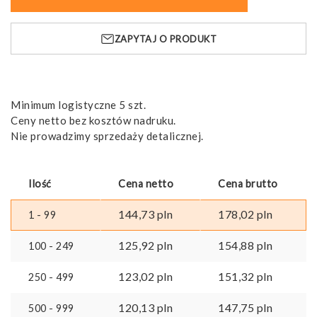
ASTANA
Wyściełana
ZAPYTAJ O PRODUKT
Minimum logistyczne 5 szt.
Ceny netto bez kosztów nadruku.
Nie prowadzimy sprzedaży detalicznej.
Ilość
Cena netto
Cena brutto
144,73
pln
178,02
pln
1 - 99
125,92
pln
154,88
pln
100 - 249
123,02
pln
151,32
pln
250 - 499
120,13
pln
147,75
pln
500 - 999