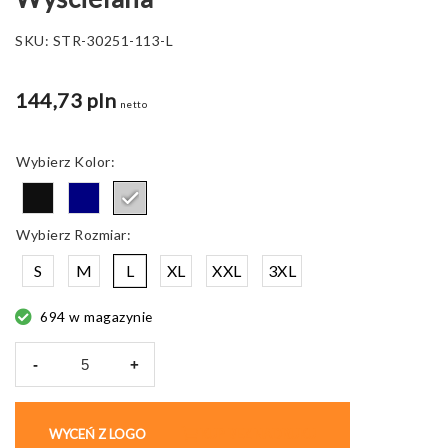
SKU:
STR-30251-113-L
144,73 pln
netto
Kolor
Rozmiar
S
M
L
XL
XXL
3XL
694 w magazynie
-
+
ilość
Kurtka
ocieplana
WYCEŃ Z LOGO
KUP BEZ NADRUKU
THC