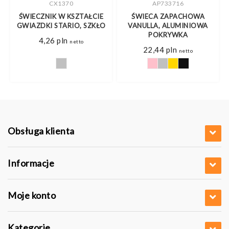
CX1370
AP733716
ŚWIECZNIK W KSZTAŁCIE
ŚWIECA ZAPACHOWA
GWIAZDKI STARIO, SZKŁO
VANULLA, ALUMINIOWA
POKRYWKA
res
4,26
pln
o
netto
22,44
pln
netto
0 pln
0 pln
Obsługa klienta
Informacje
Moje konto
Kategorie