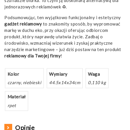
szufladzie biurka. To czyni ją doskonałą alternatywą dla
jednorazowych reklamówek ♻️.
Podsumowując, ten wyjątkowo funkcjonalny i estetyczny
gadżet
reklamowy
to znakomity sposób, by wypromować
markę w duchu eko, przy okazji oferując odbiorcom
produkt, który naprawdę ułatwia życie. Zadbaj o
środowisko, wzmacniaj wizerunek i zyskaj praktyczne
narzędzie marketingowe – już dziś postaw na ten produkt
reklamowy
dla Twojej firmy
!
Kolor
Wymiary
Waga
czarny, niebieski
44.5x14x34cm
0,110 kg
Materiał
rpet
Opinie