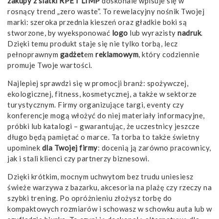
zakupy z siatki RPET LIMP
doskonale wpisuje się w
rosnący trend „zero waste”. To rewelacyjny nośnik Twojej
marki: szeroka przednia kieszeń oraz gładkie boki są
stworzone, by wyeksponować
logo
lub wyrazisty
nadruk
.
Dzięki temu produkt staje się nie tylko torbą, lecz
pełnoprawnym
gadżet
em
reklamowym
, który codziennie
promuje Twoje wartości.
Najlepiej sprawdzi się w promocji branż: spożywczej,
ekologicznej, fitness, kosmetycznej, a także w sektorze
turystycznym. Firmy organizujące targi, eventy czy
konferencje mogą włożyć do niej materiały informacyjne,
próbki lub katalogi – gwarantując, że uczestnicy jeszcze
długo będą pamiętać o marce. Ta torba to także świetny
upominek
dla Twojej firmy
: docenią ją zarówno pracownicy,
jak i stali klienci czy partnerzy biznesowi.
Dzięki krótkim, mocnym uchwytom bez trudu uniesiesz
świeże warzywa z bazarku, akcesoria na plażę czy rzeczy na
szybki trening. Po opróżnieniu złożysz torbę do
kompaktowych rozmiarów i schowasz w schowku auta lub w