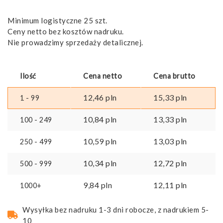
Minimum logistyczne 25 szt.
Ceny netto bez kosztów nadruku.
Nie prowadzimy sprzedaży detalicznej.
Ilość
Cena netto
Cena brutto
12,46
pln
15,33
pln
1 - 99
10,84
pln
13,33
pln
100 - 249
10,59
pln
13,03
pln
250 - 499
10,34
pln
12,72
pln
500 - 999
9,84
pln
12,11
pln
1000+
Wysyłka bez nadruku 1-3 dni robocze, z nadrukiem 5-
10