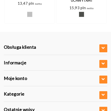
UCHWYTAMI
s
13,47
pln
netto
15,93
pln
netto
pln
pln
Obsługa klienta
Informacje
Moje konto
Kategorie
Ostatnie wpisy