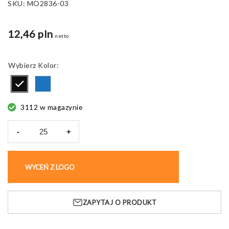
SKU:
MO2836-03
12,46 pln
netto
Kolor
3112 w magazynie
-
+
ilość
Torba
na
WYCEŃ Z LOGO
KUP BEZ NADRUKU
zakupy
LIMP,
z
ZAPYTAJ O PRODUKT
przednią
kieszenią