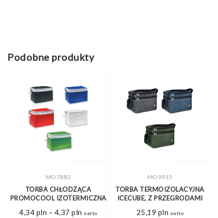
Podobne produkty
MO7883
MO9915
A
TORBA CHŁODZĄCA
TORBA TERMOIZOLACYJNA
T
PROMOCOOL IZOTERMICZNA
ICECUBE, Z PRZEGRODAMI
Zakres
4,34
pln
–
4,37
pln
25,19
pln
netto
netto