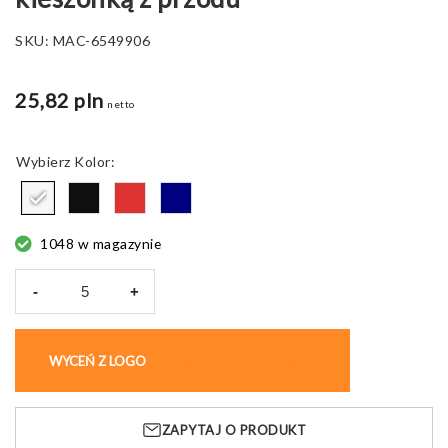
SKU:
MAC-6549906
25,82 pln
netto
Kolor
1048 w magazynie
-
+
ilość
Torba
termiczna
WYCEŃ Z LOGO
KUP BEZ NADRUKU
TATJANA,
z
kieszonką
ZAPYTAJ O PRODUKT
z