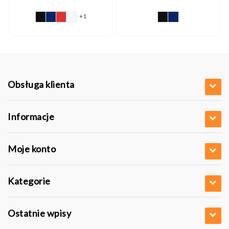
cen:
od
4,34 pln
+1
do
4,37 pln
Obsługa klienta
Informacje
Moje konto
Kategorie
Ostatnie wpisy