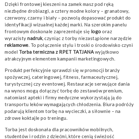
Dzięki frontowej kieszeni na zamek masz pod ręką
niezbędne drobiazgi, a cztery modne kolory – granatowy,
czerwony, czarny i biały – pozwolą dopasować produkt do
identyfikacji wizualnej każdej marki. Na szerokim panelu
frontowym doskonale zaprezentuje się
logo
oraz
wyrazisty
nadruk
, czyniąc z torby niezastąpione narzędzie
reklamowe
. To połączenie stylu i troski o środowisko czyni
model
Torba termiczna z RPET TATJANA
wyjątkowo
atrakcyjnym elementem kampanii marketingowych.
Produkt perfekcyjnie sprawdzi się w promocji branży
spożywczej, cateringowej, fitness, farmaceutycznej,
turystycznej czy eventowej. Restauracje serwujące dania
na wynos mogą dołączyć torbę do zestawów premium,
natomiast apteki i firmy medyczne wykorzystają ją do
transportu leków wymagających chłodzenia. Biura podróży
podarują klientom torbę na wycieczki, a siłownie – na
zdrowe koktajle po treningu.
Torba jest doskonała dla pracowników mobilnych,
studentów i rodzin z dziećmi, które cenią świeżość