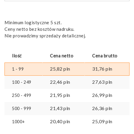
przodu
Minimum logistyczne 5 szt.
Ceny netto bez kosztów nadruku.
Nie prowadzimy sprzedaży detalicznej.
Ilość
Cena netto
Cena brutto
25,82
pln
31,76
pln
1 - 99
22,46
pln
27,63
pln
100 - 249
21,95
pln
26,99
pln
250 - 499
21,43
pln
26,36
pln
500 - 999
20,40
pln
25,09
pln
1000+