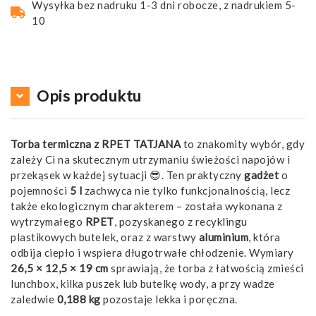
Wysyłka bez nadruku 1-3 dni robocze, z nadrukiem 5-
10
Opis produktu
Torba termiczna z RPET TATJANA
to znakomity wybór, gdy
zależy Ci na skutecznym utrzymaniu świeżości napojów i
przekąsek w każdej sytuacji 😎. Ten praktyczny
gadżet
o
pojemności
5 l
zachwyca nie tylko funkcjonalnością, lecz
także ekologicznym charakterem – została wykonana z
wytrzymałego
RPET
, pozyskanego z recyklingu
plastikowych butelek, oraz z warstwy
aluminium
, która
odbija ciepło i wspiera długotrwałe chłodzenie. Wymiary
26,5 × 12,5 × 19 cm
sprawiają, że torba z łatwością zmieści
lunchbox, kilka puszek lub butelkę wody, a przy wadze
zaledwie
0,188 kg
pozostaje lekka i poręczna.