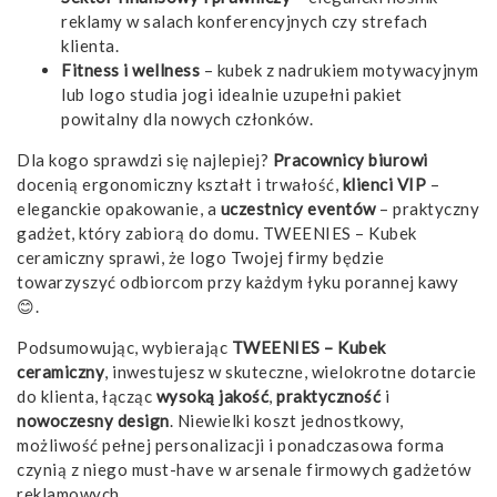
reklamy w salach konferencyjnych czy strefach
klienta.
Fitness i wellness
– kubek z nadrukiem motywacyjnym
lub logo studia jogi idealnie uzupełni pakiet
powitalny dla nowych członków.
Dla kogo sprawdzi się najlepiej?
Pracownicy biurowi
docenią ergonomiczny kształt i trwałość,
klienci VIP
–
eleganckie opakowanie, a
uczestnicy eventów
– praktyczny
gadżet, który zabiorą do domu. TWEENIES – Kubek
ceramiczny sprawi, że logo Twojej firmy będzie
towarzyszyć odbiorcom przy każdym łyku porannej kawy
😊.
Podsumowując, wybierając
TWEENIES – Kubek
ceramiczny
, inwestujesz w skuteczne, wielokrotne dotarcie
do klienta, łącząc
wysoką jakość
,
praktyczność
i
nowoczesny design
. Niewielki koszt jednostkowy,
możliwość pełnej personalizacji i ponadczasowa forma
czynią z niego must-have w arsenale firmowych gadżetów
reklamowych.