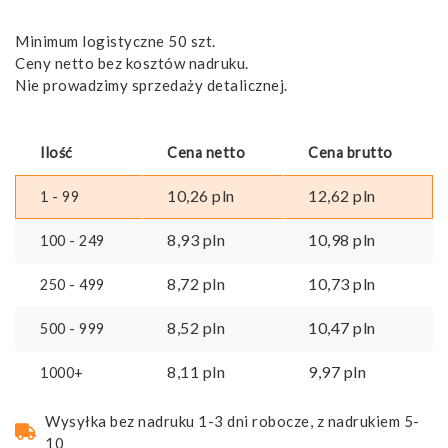
Minimum logistyczne 50 szt.
Ceny netto bez kosztów nadruku.
Nie prowadzimy sprzedaży detalicznej.
Ilość
Cena netto
Cena brutto
10,26
pln
12,62
pln
1 - 99
8,93
pln
10,98
pln
100 - 249
8,72
pln
10,73
pln
250 - 499
8,52
pln
10,47
pln
500 - 999
8,11
pln
9,97
pln
1000+
Wysyłka bez nadruku 1-3 dni robocze, z nadrukiem 5-
10