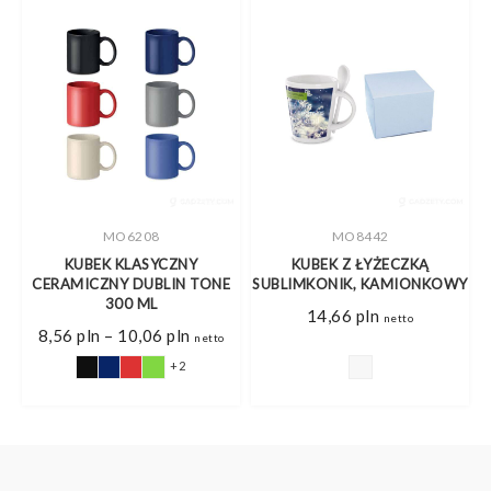
MO6208
MO8442
KUBEK KLASYCZNY
KUBEK Z ŁYŻECZKĄ
CERAMICZNY DUBLIN TONE
SUBLIMKONIK, KAMIONKOWY
300 ML
14,66
pln
netto
Zakres
8,56
pln
–
10,06
pln
netto
cen:
od
+2
8,56 pln
do
10,06 pln