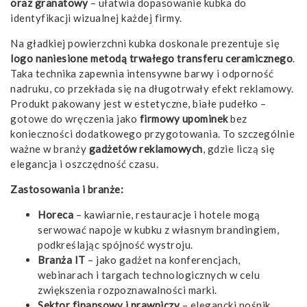
oraz granatowy
– ułatwia dopasowanie kubka do
identyfikacji wizualnej każdej firmy.
Na gładkiej powierzchni kubka doskonale prezentuje się
logo naniesione metodą trwałego transferu ceramicznego
.
Taka technika zapewnia intensywne barwy i odporność
nadruku, co przekłada się na długotrwały efekt reklamowy.
Produkt pakowany jest w estetyczne, białe pudełko –
gotowe do wręczenia jako
firmowy upominek
bez
konieczności dodatkowego przygotowania. To szczególnie
ważne w branży
gadżetów reklamowych
, gdzie liczą się
elegancja i oszczędność czasu.
Zastosowania i branże:
Horeca
– kawiarnie, restauracje i hotele mogą
serwować napoje w kubku z własnym brandingiem,
podkreślając spójność wystroju.
Branża IT
– jako gadżet na konferencjach,
webinarach i targach technologicznych w celu
zwiększenia rozpoznawalności marki.
Sektor finansowy i prawniczy
– elegancki nośnik