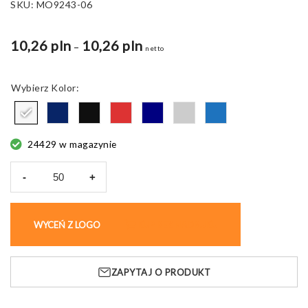
SKU:
MO9243-06
10,26 pln
10,26 pln
Zakres
–
netto
cen:
od
Kolor
6,42 pln
do
10,26 pln
24429 w magazynie
-
+
ilość
Kubek
ceramiczny
WYCEŃ Z LOGO
KUP BEZ NADRUKU
TWEENIES,
240
ml
ZAPYTAJ O PRODUKT
vintage