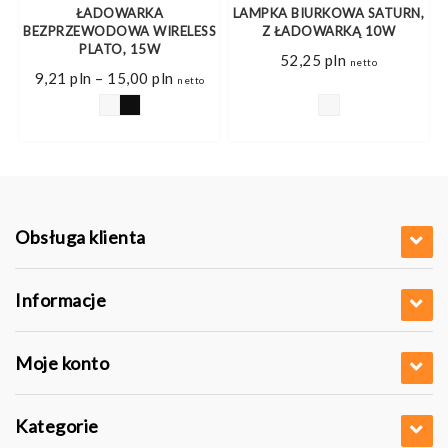
ŁADOWARKA
LAMPKA BIURKOWA SATURN,
BEZPRZEWODOWA WIRELESS
Z ŁADOWARKĄ 10W
PLATO, 15W
52,25
pln
netto
Zakres
9,21
pln
–
15,00
pln
netto
cen:
od
9,21 pln
do
15,00 pln
Obsługa klienta
Informacje
Moje konto
Kategorie