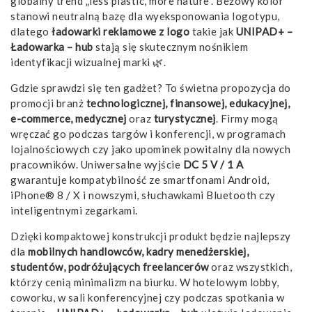
globalny trend „less plastic, more nature”. Beżowy kolor
stanowi neutralną bazę dla wyeksponowania logotypu,
dlatego
ładowarki reklamowe z logo
takie jak
UNIPAD+ –
Ładowarka – hub
stają się skutecznym nośnikiem
identyfikacji wizualnej marki 🌿.
Gdzie sprawdzi się ten gadżet? To świetna propozycja do
promocji branż
technologicznej, finansowej, edukacyjnej,
e-commerce, medycznej
oraz
turystycznej
. Firmy mogą
wręczać go podczas targów i konferencji, w programach
lojalnościowych czy jako upominek powitalny dla nowych
pracowników. Uniwersalne wyjście
DC 5 V / 1 A
gwarantuje kompatybilność ze smartfonami Android,
iPhone® 8 / X i nowszymi, słuchawkami Bluetooth czy
inteligentnymi zegarkami.
Dzięki kompaktowej konstrukcji produkt będzie najlepszy
dla
mobilnych handlowców, kadry menedżerskiej,
studentów, podróżujących freelancerów
oraz wszystkich,
którzy cenią minimalizm na biurku. W hotelowym lobby,
coworku, w sali konferencyjnej czy podczas spotkania w