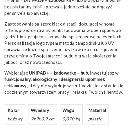
terenie –
UNIPAD+ – Ładowarka – hub
ułatwia ładowanie
bez plątaniny kabli i pozwala jednocześnie podłączyć
pendrive’a lub myszkę.
Zastosowania są szerokie: od stacji dokującej w home
office, przez centralny punkt ładowania w open space, po
gadżet integrujący stanowisko sprzedażowe na eventach.
Personalizacja logotypem metodą tampodruku lub UV
sprawia, że każde spojrzenie użytkownika na urządzenie
przypomina o Twojej marce i buduje trwałe skojarzenia
jakości oraz nowoczesności.
Wybierając
UNIPAD+ – Ładowarkę – hub
, inwestujesz w
funkcjonalny, ekologiczny i designerski upominek
reklamowy
, który nie wyląduje w szufladzie, lecz stanie się
codziennym towarzyszem pracy i relaksu Twoich klientów.
Kolor
Wymiary
Waga
Materiał
beżowy
9x9x0,9 cm
0,070 kg
plastic