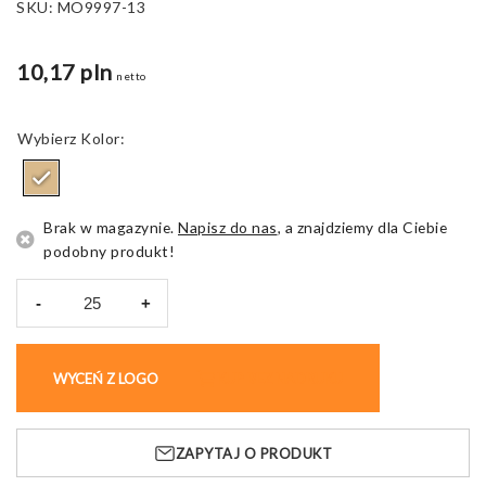
SKU:
MO9997-13
10,17 pln
netto
Kolor
Brak w magazynie.
Napisz do nas
, a znajdziemy dla Ciebie
podobny produkt!
-
+
ilość
Ładowarka
bezprzewodowa
WYCEŃ Z LOGO
KUP BEZ NADRUKU
Unipad,
z
2
ZAPYTAJ O PRODUKT
USB