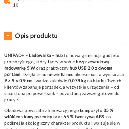
10
Opis produktu
UNIPAD+ – Ładowarka – hub
to nowa generacja gadżetu
promocyjnego, który łączy w sobie
bezprzewodową
ładowarkę 5 W
oraz praktyczny
hub USB 2.0 z dwoma
portami
. Dzięki temu niewielkiemu akcesorium o wymiarach
9 × 9 × 0,9 cm
i wadze zaledwie
0,078 kg
na biurku Twoich
klientów zapanuje porządek, a wszystkie urządzenia – od
smartfona po powerbank – pozostaną zawsze gotowe do
pracy ⚡️.
Obudowa powstała z innowacyjnego kompozytu
35 %
włókien słomy pszenicy
oraz
65 % tworzywa ABS
, co
podkreśla ekologiczny charakter produktu i wpisuje się w