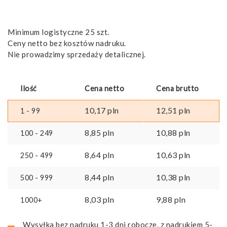
Minimum logistyczne 25 szt.
Ceny netto bez kosztów nadruku.
Nie prowadzimy sprzedaży detalicznej.
Ilość
Cena netto
Cena brutto
10,17
pln
12,51
pln
1 - 99
8,85
pln
10,88
pln
100 - 249
8,64
pln
10,63
pln
250 - 499
8,44
pln
10,38
pln
500 - 999
8,03
pln
9,88
pln
1000+
Wysyłka bez nadruku 1-3 dni robocze, z nadrukiem 5-