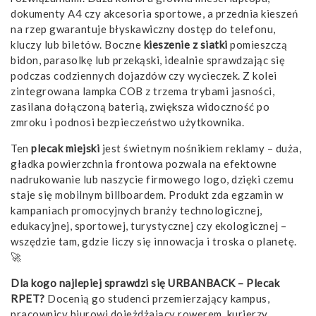
dokumenty A4 czy akcesoria sportowe, a przednia kieszeń
na rzep gwarantuje błyskawiczny dostęp do telefonu,
kluczy lub biletów. Boczne
kieszenie z siatki
pomieszczą
bidon, parasolkę lub przekąski, idealnie sprawdzając się
podczas codziennych dojazdów czy wycieczek. Z kolei
zintegrowana lampka COB z trzema trybami jasności,
zasilana dołączoną baterią, zwiększa widoczność po
zmroku i podnosi bezpieczeństwo użytkownika.
Ten
plecak miejski
jest świetnym nośnikiem reklamy – duża,
gładka powierzchnia frontowa pozwala na efektowne
nadrukowanie lub naszycie firmowego logo, dzięki czemu
staje się mobilnym billboardem. Produkt zda egzamin w
kampaniach promocyjnych branży technologicznej,
edukacyjnej, sportowej, turystycznej czy ekologicznej –
wszędzie tam, gdzie liczy się innowacja i troska o planetę.
🚀
Dla kogo najlepiej sprawdzi się URBANBACK – Plecak
RPET?
Docenią go studenci przemierzający kampus,
pracownicy biurowi dojeżdżający rowerem, kurierzy