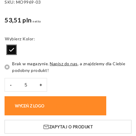
SKU:
MO9969-03
53,51 pln
netto
Kolor
Brak w magazynie.
Napisz do nas
, a znajdziemy dla Ciebie
podobny produkt!
-
+
ilość
Plecak
Urbanback
WYCEŃ Z LOGO
KUP BEZ NADRUKU
z
lampką
COB
ZAPYTAJ O PRODUKT
i
baterią