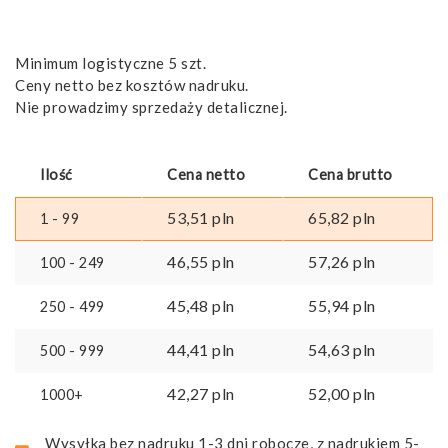
Minimum logistyczne 5 szt.
Ceny netto bez kosztów nadruku.
Nie prowadzimy sprzedaży detalicznej.
Ilość
Cena netto
Cena brutto
53,51
pln
65,82
pln
1 - 99
46,55
pln
57,26
pln
100 - 249
45,48
pln
55,94
pln
250 - 499
44,41
pln
54,63
pln
500 - 999
42,27
pln
52,00
pln
1000+
Wysyłka bez nadruku 1-3 dni robocze, z nadrukiem 5-