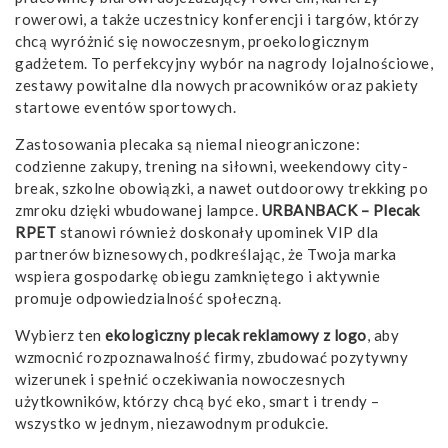
rowerowi, a także uczestnicy konferencji i targów, którzy
chcą wyróżnić się nowoczesnym, proekologicznym
gadżetem. To perfekcyjny wybór na nagrody lojalnościowe,
zestawy powitalne dla nowych pracowników oraz pakiety
startowe eventów sportowych.
Zastosowania plecaka są niemal nieograniczone:
codzienne zakupy, trening na siłowni, weekendowy city-
break, szkolne obowiązki, a nawet outdoorowy trekking po
zmroku dzięki wbudowanej lampce.
URBANBACK – Plecak
RPET
stanowi również doskonały upominek VIP dla
partnerów biznesowych, podkreślając, że Twoja marka
wspiera gospodarkę obiegu zamkniętego i aktywnie
promuje odpowiedzialność społeczną.
Wybierz ten
ekologiczny plecak reklamowy z logo
, aby
wzmocnić rozpoznawalność firmy, zbudować pozytywny
wizerunek i spełnić oczekiwania nowoczesnych
użytkowników, którzy chcą być eko, smart i trendy –
wszystko w jednym, niezawodnym produkcie.