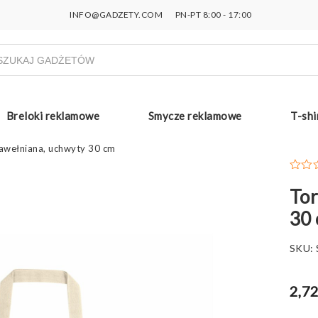
INFO@GADZETY.COM
PN-PT 8:00 - 17:00
ukiwarka
uktów
Breloki reklamowe
Smycze reklamowe
T-shi
awełniana, uchwyty 30 cm
Tor
30
SKU:
2,72