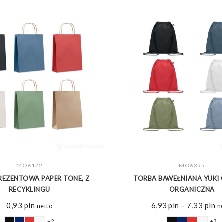
ZOBACZ WIĘCEJ
MO6172
ZOBACZ WIĘCEJ
MO6355
REZENTOWA PAPER TONE, Z
TORBA BAWEŁNIANA YUKI 
RECYKLINGU
ORGANICZNA
Z
0,93
pln
6,93
pln
–
7,33
pln
netto
n
ce
+2
+3