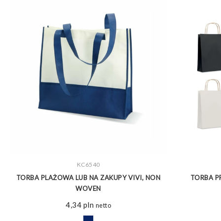
ZOBACZ WIĘCEJ
KC6540
TORBA PLAŻOWA LUB NA ZAKUPY VIVI, NON
TORBA P
WOVEN
4,34
pln
netto