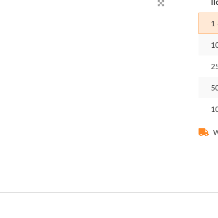
Il
1 
1
2
5
1
W