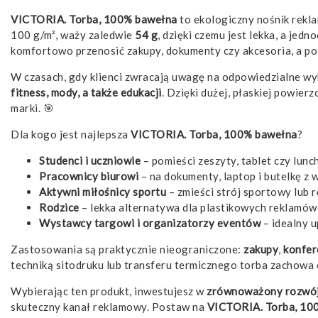
VICTORIA. Torba, 100% bawełna
to ekologiczny nośnik rekla
100 g/m², waży zaledwie
54 g
, dzięki czemu jest lekka, a je
komfortowo przenosić zakupy, dokumenty czy akcesoria, a po z
W czasach, gdy klienci zwracają uwagę na odpowiedzialne w
fitness, mody, a także edukacji
. Dzięki dużej, płaskiej powier
marki. 🎯
Dla kogo jest najlepsza
VICTORIA. Torba, 100% bawełna
?
Studenci i uczniowie
– pomieści zeszyty, tablet czy lunc
Pracownicy biurowi
– na dokumenty, laptop i butelkę z 
Aktywni miłośnicy sportu
– zmieści strój sportowy lub r
Rodzice
– lekka alternatywa dla plastikowych reklamów
Wystawcy targowi i organizatorzy eventów
– idealny u
Zastosowania są praktycznie nieograniczone:
zakupy
,
konfer
techniką sitodruku lub transferu termicznego torba zachowa e
Wybierając ten produkt, inwestujesz w
zrównoważony rozwó
skuteczny kanał reklamowy. Postaw na
VICTORIA. Torba, 10