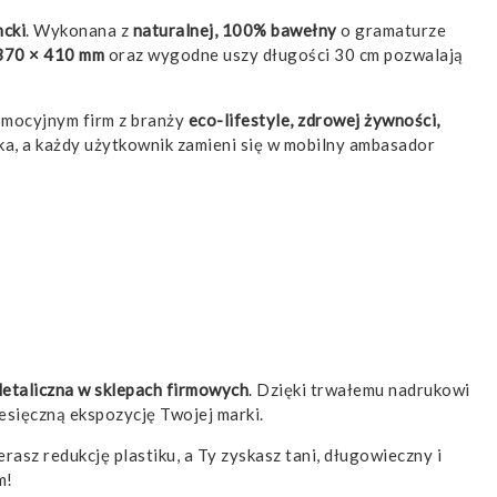
cki
. Wykonana z
naturalnej, 100% bawełny
o gramaturze
370 × 410 mm
oraz wygodne uszy długości 30 cm pozwalają
omocyjnym firm z branży
eco-lifestyle, zdrowej żywności,
eka, a każdy użytkownik zamieni się w mobilny ambasador
detaliczna w sklepach firmowych
. Dzięki trwałemu nadrukowi
esięczną ekspozycję Twojej marki.
rasz redukcję plastiku, a Ty zyskasz tani, długowieczny i
m!