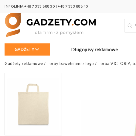
INFOLINIA
+48 7 333 888 30
|
+48 7 333 888 40
Wysz
prod
Długopisy reklamowe
GADŻETY
Gadżety reklamowe
/
Torby bawełniane z logo
/
Torba VICTORIA, b