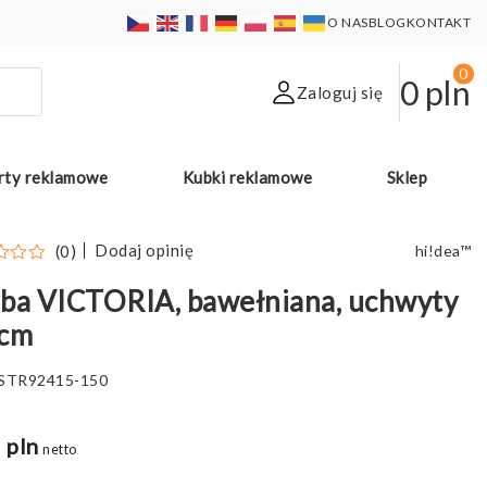
O NAS
BLOG
KONTAKT
0
0
pln
Zaloguj się
rty reklamowe
Kubki reklamowe
Sklep
Dodaj opinię
(0)
hi!dea™
ba VICTORIA, bawełniana, uchwyty
 cm
STR92415-150
 pln
netto