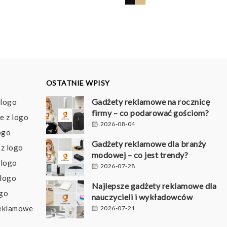
d
93 pln
o
33 pln
OSTATNIE WPISY
Gadżety reklamowe na rocznicę
 logo
firmy – co podarować gościom?
e z logo
2026-08-04
ogo
Gadżety reklamowe dla branży
z logo
modowej – co jest trendy?
 logo
2026-07-28
 logo
Najlepsze gadżety reklamowe dla
ogo
nauczycieli i wykładowców
reklamowe
2026-07-21