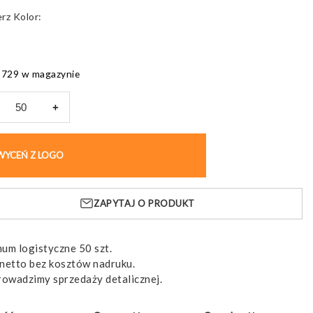
Kolor
5729 w magazynie
+
a
ORIA,
WYCEŃ Z LOGO
KUP BEZ NADRUKU
niana,
yty
ZAPYTAJ O PRODUKT
um logistyczne 50 szt.
netto bez kosztów nadruku.
rowadzimy sprzedaży detalicznej.