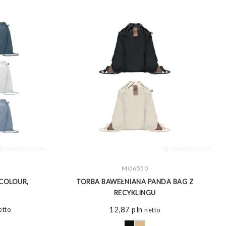
ZOBACZ WIĘCEJ
MO6550
COLOUR,
TORBA BAWEŁNIANA PANDA BAG Z
RECYKLINGU
akres
12,87
pln
etto
netto
n: