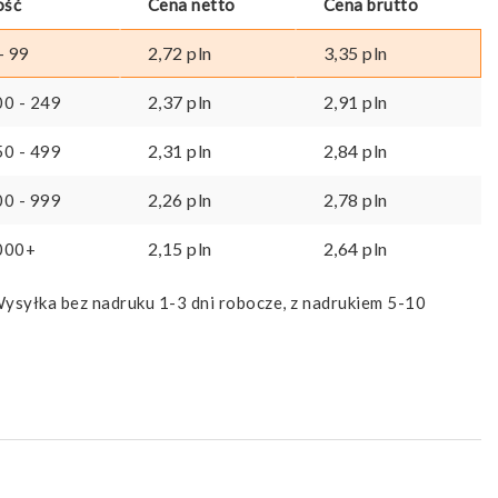
ość
Cena netto
Cena brutto
2,72
pln
3,35
pln
- 99
2,37
pln
2,91
pln
00 - 249
2,31
pln
2,84
pln
50 - 499
2,26
pln
2,78
pln
00 - 999
2,15
pln
2,64
pln
000+
ysyłka bez nadruku 1-3 dni robocze, z nadrukiem 5-10