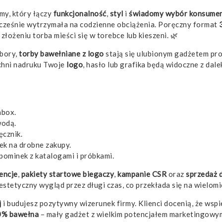
my, który łączy
funkcjonalność
,
styl
i
świadomy wybór konsumen
dnocześnie wytrzymała na codzienne obciążenia. Poręczny format
łożeniu torba mieści się w torebce lub kieszeni. 🌿
ybory,
torby bawełniane z logo
stają się ulubionym gadżetem pr
zchni nadruku Twoje
logo
, hasło lub grafika będą widoczne z dal
hbox.
wodą.
ęcznik.
ek na drobne zakupy.
pominek z katalogami i próbkami.
encje
,
pakiety startowe biegaczy
,
kampanie CSR
oraz
sprzedaż 
stetyczny wygląd przez długi czas, co przekłada się na wielomi
j
i budujesz pozytywny wizerunek firmy. Klienci docenią, że wspie
0% bawełna
– mały gadżet z wielkim potencjałem marketingowy