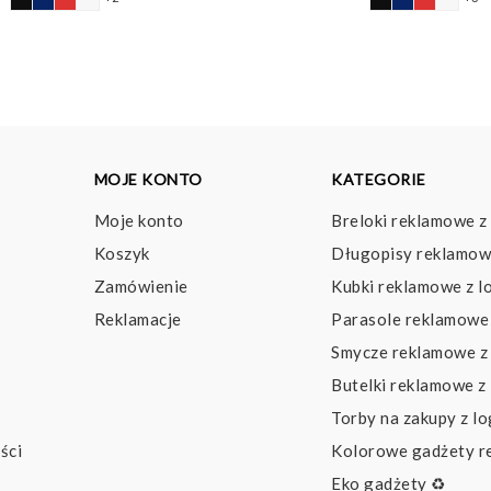
o
6,
d
7,
MOJE KONTO
KATEGORIE
Moje konto
Breloki reklamowe z
Koszyk
Długopisy reklamow
Zamówienie
Kubki reklamowe z l
Reklamacje
Parasole reklamowe 
Smycze reklamowe z
Butelki reklamowe z
Torby na zakupy z l
ści
Kolorowe gadżety 
Eko gadżety ♻️