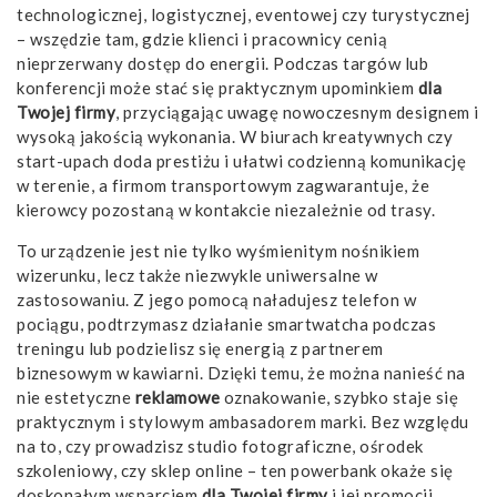
technologicznej, logistycznej, eventowej czy turystycznej
– wszędzie tam, gdzie klienci i pracownicy cenią
nieprzerwany dostęp do energii. Podczas targów lub
konferencji może stać się praktycznym upominkiem
dla
Twojej firmy
, przyciągając uwagę nowoczesnym designem i
wysoką jakością wykonania. W biurach kreatywnych czy
start-upach doda prestiżu i ułatwi codzienną komunikację
w terenie, a firmom transportowym zagwarantuje, że
kierowcy pozostaną w kontakcie niezależnie od trasy.
To urządzenie jest nie tylko wyśmienitym nośnikiem
wizerunku, lecz także niezwykle uniwersalne w
zastosowaniu. Z jego pomocą naładujesz telefon w
pociągu, podtrzymasz działanie smartwatcha podczas
treningu lub podzielisz się energią z partnerem
biznesowym w kawiarni. Dzięki temu, że można nanieść na
nie estetyczne
reklamowe
oznakowanie, szybko staje się
praktycznym i stylowym ambasadorem marki. Bez względu
na to, czy prowadzisz studio fotograficzne, ośrodek
szkoleniowy, czy sklep online – ten powerbank okaże się
doskonałym wsparciem
dla Twojej firmy
i jej promocji.