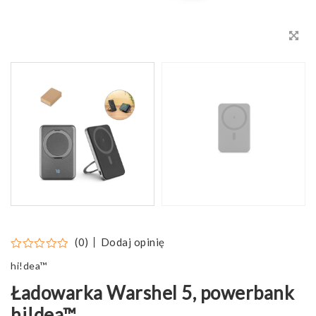
Dodaj opinię
(0)
hi!dea™
Ładowarka Warshel 5, powerbank
hi!dea™