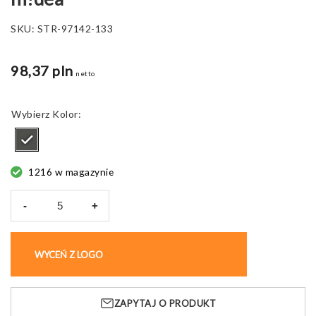
SKU:
STR-97142-133
98,37 pln
netto
Kolor
1216 w magazynie
-
+
ilość
Ładowarka
Warshel
WYCEŃ Z LOGO
KUP BEZ NADRUKU
5,
powerbank
hi!dea™
ZAPYTAJ O PRODUKT