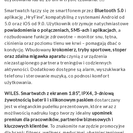
Smartwatch łączy się ze smartfonem przez
Bluetooth 5.0
i
aplikację „HryFine”, kompatybilną z systemami Android od
5.0 oraz iOS od 9.0. Użytkownik otrzymuje natychmiastowe
powiadomienia o połączeniach, SMS-ach i aplikacjach
, a
rozbudowane funkcje zdrowotne – monitor snu, tętna,
ciśnienia oraz poziomu tlenu we krwi – pomagają dbać o
kondycję. Wbudowany
krokomierz, tryby sportowe, stoper
oraz zdalna migawka aparatu
czynią z urządzenia
niezastąpionego partnera treningów i codziennych
aktywności. Dodatkowo dostępne są alarm, wyszukiwarka
telefonu i sterowanie muzyką, co podnosi komfort
użytkowania.
WILES. Smartwatch z ekranem 1.85”, IPX4, 3-dniową
żywotnością baterii i silikonowym paskiem
dostarczany
jest w eleganckim pudełku prezentowym, które wraz z
możliwością nadruku logo tworzy idealny
upominek
premium dla pracowników, partnerów biznesowych i
kluczowych klientów
. To znakomite narzędzie promocyjne
dla branż: fitness, wellness, medycznej, ubezpieczeniowej,