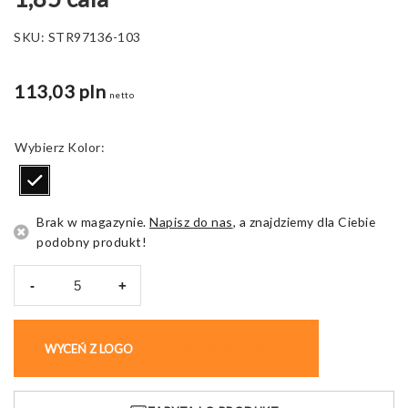
SKU:
STR97136-103
113,03 pln
netto
Kolor
Brak w magazynie.
Napisz do nas
, a znajdziemy dla Ciebie
podobny produkt!
-
+
ilość
Smartwatch
WILES
WYCEŃ Z LOGO
KUP BEZ NADRUKU
IPX4,
ekran
1,85