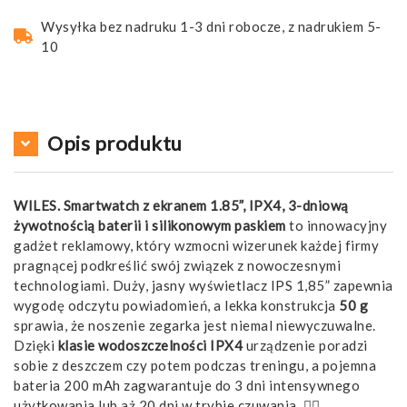
Wysyłka bez nadruku 1-3 dni robocze, z nadrukiem 5-
10
Opis produktu
WILES. Smartwatch z ekranem 1.85”, IPX4, 3-dniową
żywotnością baterii i silikonowym paskiem
to innowacyjny
gadżet reklamowy, który wzmocni wizerunek każdej firmy
pragnącej podkreślić swój związek z nowoczesnymi
technologiami. Duży, jasny wyświetlacz IPS 1,85” zapewnia
wygodę odczytu powiadomień, a lekka konstrukcja
50 g
sprawia, że noszenie zegarka jest niemal niewyczuwalne.
Dzięki
klasie wodoszczelności IPX4
urządzenie poradzi
sobie z deszczem czy potem podczas treningu, a pojemna
bateria 200 mAh zagwarantuje do 3 dni intensywnego
użytkowania lub aż 20 dni w trybie czuwania. 🏃‍♂️