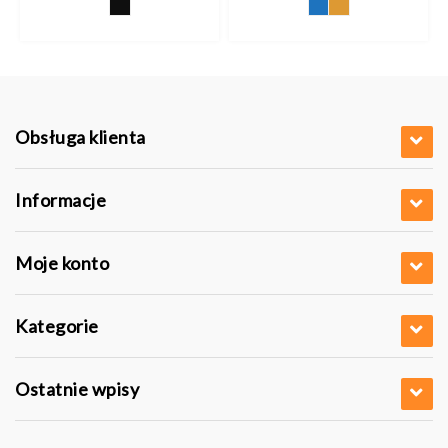
od
4 pln
32,70 pl
do
7 pln
37,03 pl
Obsługa klienta
Informacje
Moje konto
Kategorie
Ostatnie wpisy