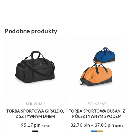
Podobne produkty
STR-92520
STR-92567
TORBA SPORTOWA GIRALDO,
TORBA SPORTOWA BUSAN, Z
Z SZTYWNYM DNEM
PÓŁSZTYWNYM SPODEM
res
Zakres
95,17
pln
32,70
pln
–
37,03
pln
o
netto
netto
cen: