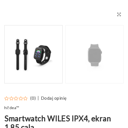
Dodaj opinię
(0)
hi!dea™
Smartwatch WILES IPX4, ekran
1,85 cala