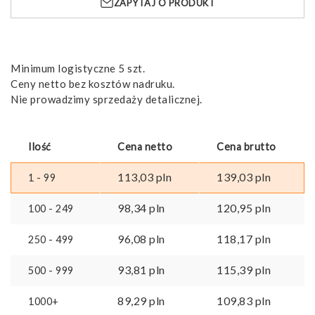
ZAPYTAJ O PRODUKT
cala
Minimum logistyczne 5 szt.
Ceny netto bez kosztów nadruku.
Nie prowadzimy sprzedaży detalicznej.
Ilość
Cena netto
Cena brutto
113,03
pln
139,03
pln
1 - 99
98,34
pln
120,95
pln
100 - 249
96,08
pln
118,17
pln
250 - 499
93,81
pln
115,39
pln
500 - 999
89,29
pln
109,83
pln
1000+