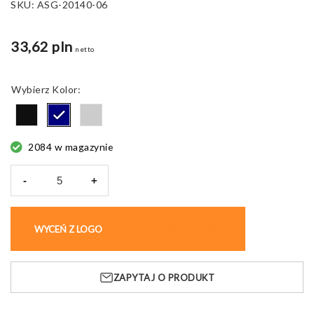
SKU:
ASG-20140-06
33,62 pln
netto
Kolor
2084 w magazynie
-
+
ilość
Worek
na
WYCEŃ Z LOGO
KUP BEZ NADRUKU
sznurkach
RAINY,
z
ZAPYTAJ O PRODUKT
parasolem
RPET