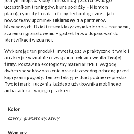
jednym miejscu. Kluby fitness mogą zaoferować go
uczestnikom treningów, biura podróży – klientom
planującym city breaki, a firmy technologiczne – jako
nowoczesny upominek
reklamowy
dla partnerów
biznesowych. Dzięki trzem klasycznym kolorom – czarnemu,
szaremu i granatowemu – gadżet łatwo dopasować do
identyfikacji wizualnej.
Wybierając ten produkt, inwestujesz w praktyczne, trwałe i
atrakcyjne wizualnie rozwiązanie
reklamowe
dla Twojej
firmy
. Postaw na ekologiczny materiał rPET, wygodę
dwóch sposobów noszenia oraz niezawodną ochronę przed
kaprysami pogody. Ten perfekcyjny duet podniesie prestiż
Twojej marki i uczyni z każdego użytkownika mobilnego
ambasadora Twojego przekazu.
Kolor
czarny, granatowy, szary
Wymiary