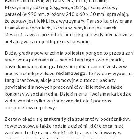
RAINY
zmienia się w praktyczną torbę na ramię.
Maksymalny udźwig 3 kg, waga 332 g i kompaktowy
parasol (⌀ 990 mm, złożony 240 x 60 x 50 mm) sprawiają,
że zestaw jest lekki, lecz wytrzymały. Parasolka otwierana
i zamykana ręcznie ☂️, ukryta w zamykanej na zamek
kieszeni, zawsze pozostaje pod ręką, a trwały mechanizm z
metalu gwarantuje długie użytkowanie.
Duża, gładka powierzchnia poliestru pongee to przestrzeń
stworzona pod
nadruk
— nanieś tam
logo
swojej marki,
hasło kampanii albo grafikę specjalną i zamień zestaw w
mocny nośnik przekazu
reklamowego
. To świetny wybór na
targi branżowe, akcje promocyjne outdoor, pakiety
powitalne dla nowych pracowników i klientów, a także
konkursy w social media. Dzięki niemu Twoja marka będzie
widoczna nie tylko w słoneczne dni, ale i podczas
niespodziewanej ulewy.
Zestaw okaże się
znakomity
dla studentów, podróżników,
rowerzystów, a także rodzin z dziećmi, które chcą mieć
zarówno torbę na przekąski, jak i parasol schowany w