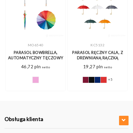
MO6540
KC5132
NY
PARASOL BOWBRELLA,
PARASOL RĘCZNY CALA, Z
AUTOMATYCZNY TĘCZOWY
DREWNIANĄ RĄCZKĄ
46,72
pln
19,27
pln
netto
netto
+5
Obsługa klienta