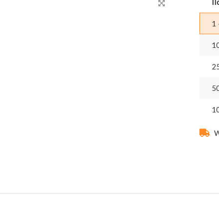
Il
1 
1
2
5
1
W