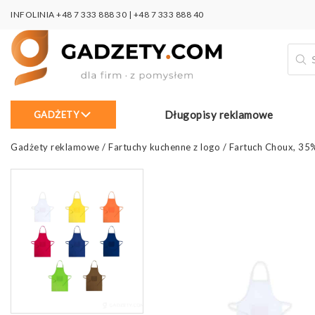
INFOLINIA
+48 7 333 888 30
|
+48 7 333 888 40
Wysz
prod
Długopisy reklamowe
GADŻETY
Gadżety reklamowe
/
Fartuchy kuchenne z logo
/
Fartuch Choux, 35