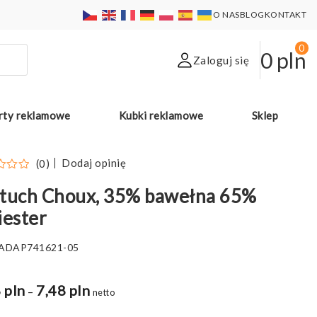
O NAS
BLOG
KONTAKT
0
0
pln
Zaloguj się
rty reklamowe
Kubki reklamowe
Sklep
Dodaj opinię
(0)
rtuch Choux, 35% bawełna 65%
iester
ADAP741621-05
 pln
7,48 pln
Zakres
–
netto
cen: