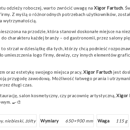
ntu odzieży roboczej, warto zwrócić uwagę na
Xigor Fartuch
. Ś
ej firmy. Z myślą o różnorodnych potrzebach użytkowników, zost
a wytrzymałością.
ieszczona na przodzie, która stanowi doskonałe miejsce na nie
o charakteru każdej branży – od gastronomii, przez salony pię
to strzał w dziesiątkę dla tych, którzy chcą podnieść rozpozna
 umieszczenia logo firmy, dewizy, czy innych elementów grafic
lizm oraz estetykę swojego miejsca pracy,
Xigor Fartuch
jest do
swoją przygodę zawodową. Możliwość łatwego prania i utrzymani
rzez długi czas.
taurację, salon kosmetyczny, czy pracownię artystyczną,
Xigor 
owym. 🍳🎨
y, niebieski, żółty
Wymiary
650×900 mm
Waga
115 g