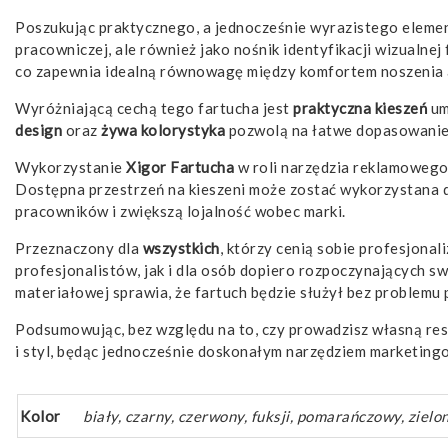
Poszukując praktycznego, a jednocześnie wyrazistego eleme
pracowniczej, ale również jako nośnik identyfikacji wizualn
co zapewnia idealną równowagę między komfortem noszenia 
Wyróżniającą cechą tego fartucha jest
praktyczna kieszeń
um
design
oraz
żywa kolorystyka
pozwolą na łatwe dopasowanie d
Wykorzystanie
Xigor Fartucha
w roli narzędzia reklamowego 
Dostępna przestrzeń na kieszeni może zostać wykorzystana do
pracowników i zwiększą lojalność wobec marki.
Przeznaczony dla
wszystkich
, którzy cenią sobie profesjona
profesjonalistów, jak i dla osób dopiero rozpoczynających 
materiałowej sprawia, że fartuch będzie służył bez problemu p
Podsumowując, bez względu na to, czy prowadzisz własną res
i styl, będąc jednocześnie doskonałym narzędziem marketing
Kolor
biały, czarny, czerwony, fuksji, pomarańczowy, zielon