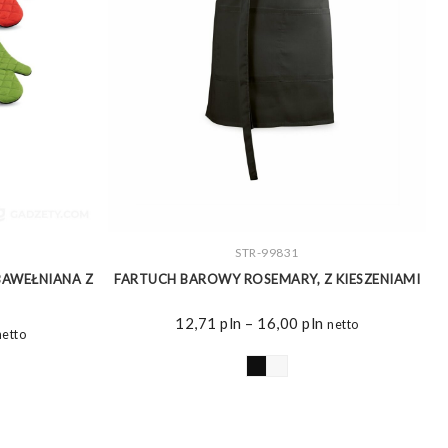
ZOBACZ WIĘCEJ
STR-99831
BAWEŁNIANA Z
FARTUCH BAROWY ROSEMARY, Z KIESZENIAMI
Zakres
12,71
pln
–
16,00
pln
netto
akres
netto
cen:
en:
od
d
12,71 pln
,70 pln
do
o
16,00 pln
0,20 pln