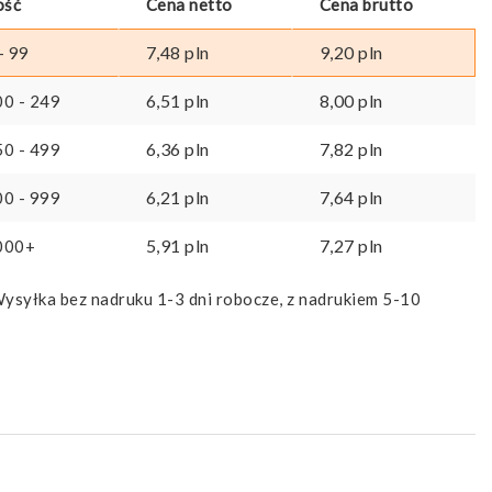
ość
Cena netto
Cena brutto
7,48
pln
9,20
pln
- 99
6,51
pln
8,00
pln
00 - 249
6,36
pln
7,82
pln
50 - 499
6,21
pln
7,64
pln
00 - 999
5,91
pln
7,27
pln
000+
ysyłka bez nadruku 1-3 dni robocze, z nadrukiem 5-10