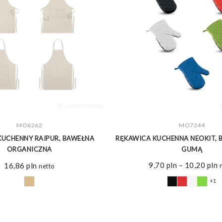
ZOBACZ WIĘCEJ
MO6262
ZOBACZ WIĘCEJ
MO7244
KUCHENNY RAIPUR, BAWEŁNA
RĘKAWICA KUCHENNA NEOKIT, 
ORGANICZNA
GUMĄ
Z
9,70
pln
–
10,20
pln
16,86
pln
netto
c
+1
o
9
d
1