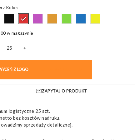
od
Kolor
7,48 pln
do
10,91 pln
700 w magazynie
+
ch
,
WYCEŃ Z LOGO
KUP BEZ NADRUKU
łna
ZAPYTAJ O PRODUKT
ster
um logistyczne 25 szt.
netto bez kosztów nadruku.
rowadzimy sprzedaży detalicznej.