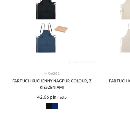
ZOBACZ WIĘCEJ
MO6261
FARTUCH KUCHENNY NAGPUR COLOUR, Z
FARTUCH 
KIESZENIAMI
42,66
pln
netto