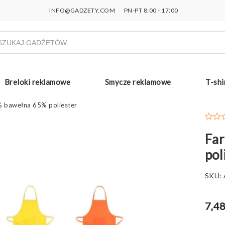
INFO@GADZETY.COM
PN-PT 8:00 - 17:00
ukiwarka
uktów
Breloki reklamowe
Smycze reklamowe
T-shi
% bawełna 65% poliester
Fa
pol
SKU:
7,48