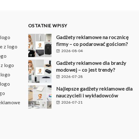
OSTATNIE WPISY
Gadżety reklamowe na rocznicę
 logo
firmy – co podarować gościom?
e z logo
2026-08-04
ogo
Gadżety reklamowe dla branży
z logo
modowej – co jest trendy?
 logo
2026-07-28
 logo
Najlepsze gadżety reklamowe dla
ogo
nauczycieli i wykładowców
reklamowe
2026-07-21