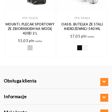
STR-92628
STR-94064
A
MOUNTI. PLECAK SPORTOWY
OASIS. BUTELKA ZE STALI
ZE ZBIORNIKIEM NA WODĘ
NIERDZEWNEJ 540 ML
420D 2 L
res
17,05
pln
o
netto
51,03
pln
netto
0 pln
3 pln
Obsługa klienta
Informacje