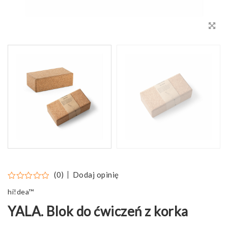
Dodaj opinię
(0)
hi!dea™
YALA. Blok do ćwiczeń z korka