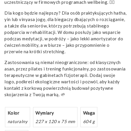
uczestniczący w firmowych programach wellbeing. 🧘‍♂️
Dla kogo będzie najlepszy? Dla osób praktykujących hatha,
yin lub vinyasa jogę, dla biegaczy dbających o rozciąganie,
a także dla seniorów, którzy potrzebują stabilnego
podparcia w rehabilitacji. W domu posłuży jako wsparcie
podczas medytacji, w podróży – jako lekki amortyzator do
ćwiczeń mobility, a w biurze – jako przypomnienie o
przerwie na krótki stretching.
Zastosowania są niemal nieograniczone: od klasycznych
asan, przez pilates i trening funkcjonalny, po zastosowania
terapeutyczne w gabinetach fizjoterapii. Dodaj swoje
logo, podkreśl ekologiczne wartości i pozwól, aby każdy
kontakt z korkową powierzchnią budował pozytywne
skojarzenia z Twoją marką. 🌱
Kolor
Wymiary
Waga
naturalny
227 x 120 x 75 mm
604 g