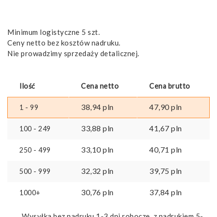
Minimum logistyczne 5 szt.
Ceny netto bez kosztów nadruku.
Nie prowadzimy sprzedaży detalicznej.
Ilość
Cena netto
Cena brutto
38,94
pln
47,90
pln
1 - 99
33,88
pln
41,67
pln
100 - 249
33,10
pln
40,71
pln
250 - 499
32,32
pln
39,75
pln
500 - 999
30,76
pln
37,84
pln
1000+
Wysyłka bez nadruku 1-3 dni robocze, z nadrukiem 5-