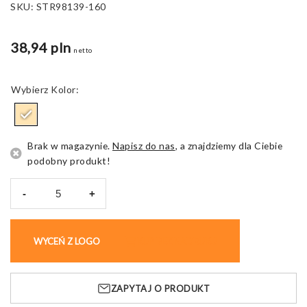
SKU:
STR98139-160
38,94 pln
netto
Kolor
Brak w magazynie.
Napisz do nas
, a znajdziemy dla Ciebie
podobny produkt!
-
+
ilość
YALA.
Blok
WYCEŃ Z LOGO
KUP BEZ NADRUKU
do
ćwiczeń
z
ZAPYTAJ O PRODUKT
korka