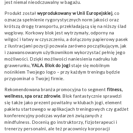
jest niemal nieodczuwalny w bagażu.
Produkt został
wyprodukowany w Unii Europejskiej
, co
oznacza spełnienie rygorystycznych norm jakości oraz
krótszą drogę transportu, przekładającą się na niższy ślad
węglowy. Korkowy blok jest wytrzymały, odporny na
wilgoć i łatwy w czyszczeniu, a dołączony papierowy pasek
z ilustracjami pozycji pozwala zarówno początkującym, jak
i zaawansowanym użytkownikom wykorzystać pełnię jego
możliwości. Dzięki możliwości naniesienia nadruku lub
grawerunku,
YALA. Blok do jogi
staje się mobilnym
nośnikiem Twojego logo – przy każdym treningu będzie
przypominał o Twojej firmie.
Rekomendowana branża promocyjna to segment
fitness,
wellness, spa oraz zdrowie
. Blok fantastycznie sprawdzi
się także jako prezent powitalny w klubach jogi, element
pakietu startowego w aplikacjach treningowych czy gadżet
konferencyjny podczas wydarzeń związanych z
mindfulness. Docenią go instruktorzy, fizjoterapeuci i
trenerzy personalni, ale też pracownicy korporacji