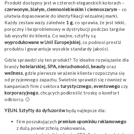
Produkt dostępny jest w czterech eleganckich kolorach –
czerwonym, białym, ciemnoniebieskim i ciemnoszarym
– co
ułatwia dopasowanie do identyfikacji wizualnej marki.
Każdy zestaw waży zaledwie
1 g
, co sprawia, że jest lekki,
poręczny i bezproblemowy w dystrybucji podczas targów
lub wysyłki do klienta. Co ważne, sztyfty są
wyprodukowane w Unii Europejskiej
, co podnosi prestiż
produktu i gwarantuje wysokie standardy jakości.
Gdzie sprawdzi się ten produkt? To idealne rozwiązanie dla
branży
hotelarskiej, SPA, nieruchomości, beauty
oraz
wellness
, gdzie pierwsze wrażenie klienta rozpoczyna się
od przyjemnego zapachu. Świetnie sprawdzi się również w
kampaniach firm z sektora
turystycznego, eventowego
czy
korporacyjnego
, chcących podkreślić troskę o komfort
odbiorcy. 🙂
YEUN. Sztyfty do dyfuzorów
będą najlepsze dla:
firm poszukujących
premium upominku reklamowego
z dużą powierzchnią znakowania,