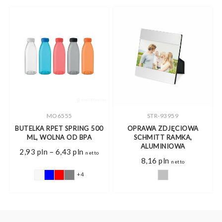
MO6555
STR-93959
,
BUTELKA RPET SPRING 500
OPRAWA ZDJĘCIOWA
ML, WOLNA OD BPA
SCHMITT RAMKA,
ALUMINIOWA
Zakres
2,93
pln
–
6,43
pln
netto
cen:
8,16
pln
netto
od
2,93 pln
+4
do
6,43 pln