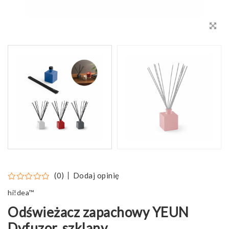
Dodaj opinię
(0)
hi!dea™
Odświeżacz zapachowy YEUN
Dyfuzor, szklany