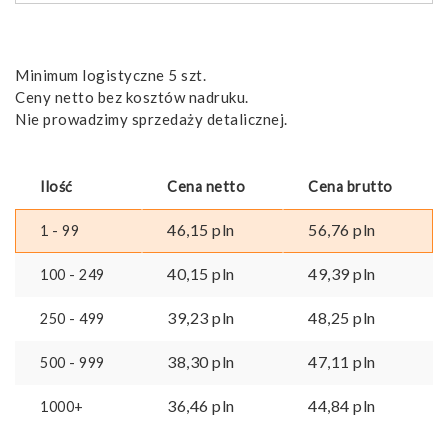
Minimum logistyczne 5 szt.
Ceny netto bez kosztów nadruku.
Nie prowadzimy sprzedaży detalicznej.
Ilość
Cena netto
Cena brutto
46,15
pln
56,76
pln
1 - 99
40,15
pln
49,39
pln
100 - 249
39,23
pln
48,25
pln
250 - 499
38,30
pln
47,11
pln
500 - 999
36,46
pln
44,84
pln
1000+