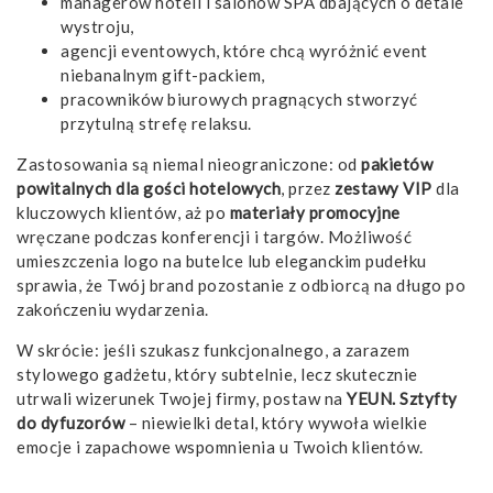
managerów hoteli i salonów SPA dbających o detale
wystroju,
agencji eventowych, które chcą wyróżnić event
niebanalnym gift-packiem,
pracowników biurowych pragnących stworzyć
przytulną strefę relaksu.
Zastosowania są niemal nieograniczone: od
pakietów
powitalnych dla gości hotelowych
, przez
zestawy VIP
dla
kluczowych klientów, aż po
materiały promocyjne
wręczane podczas konferencji i targów. Możliwość
umieszczenia logo na butelce lub eleganckim pudełku
sprawia, że Twój brand pozostanie z odbiorcą na długo po
zakończeniu wydarzenia.
W skrócie: jeśli szukasz funkcjonalnego, a zarazem
stylowego gadżetu, który subtelnie, lecz skutecznie
utrwali wizerunek Twojej firmy, postaw na
YEUN. Sztyfty
do dyfuzorów
– niewielki detal, który wywoła wielkie
emocje i zapachowe wspomnienia u Twoich klientów.