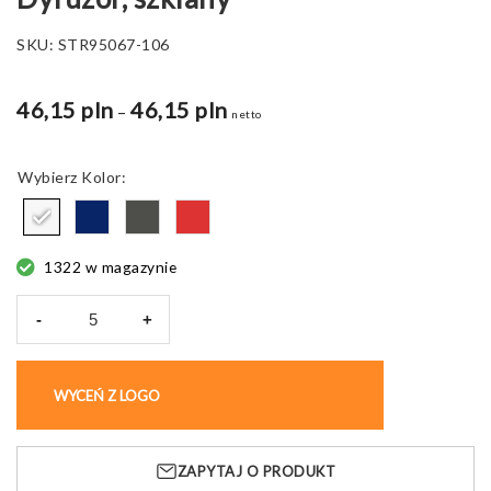
SKU:
STR95067-106
46,15 pln
46,15 pln
Zakres
–
netto
cen:
od
Kolor
46,15 pln
do
56,16 pln
1322 w magazynie
-
+
ilość
Odświeżacz
zapachowy
WYCEŃ Z LOGO
KUP BEZ NADRUKU
YEUN
Dyfuzor,
szklany
ZAPYTAJ O PRODUKT