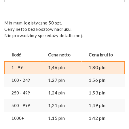
Minimum logistyczne 50 szt.
Ceny netto bez kosztów nadruku.
Nie prowadzimy sprzedaży detalicznej.
Ilość
Cena netto
Cena brutto
1,46
pln
1,80
pln
1 - 99
1,27
pln
1,56
pln
100 - 249
1,24
pln
1,53
pln
250 - 499
1,21
pln
1,49
pln
500 - 999
1,15
pln
1,42
pln
1000+