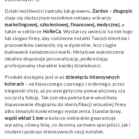
Dzięki możliwości nadruku lub graweru,
Zardox – długopis
staje się skutecznym nośnikiem reklamy w branży
marketingowej, szkoleniowej, finansowej, medycznej
, a
także w sektorze
HoReCa
. Wystarczy umieścić na nim logo
lub slogan firmy, aby codzienne notatki Twoich klientów i
pracowników zamieniły się w dyskretne, lecz ciągłe
budowanie świadomości marki. Metalowe wykończenie
idealnie eksponuje personalizację, podkreślając
profesjonalny charakter każdej działalności.
Produkt dostępny jest w aż
dziewięciu intensywnych
kolorach
– od klasycznego czarnego i srebrnego, przez
elegancki złoty, aż po energetyczny pomarańczowy czy
soczystą fuksję. Tak szeroka paleta barw umożliwia
dopasowanie długopisu do identyfikacji wizualnej firmy
albo tematyki konkretnego wydarzenia. Standardowy,
wąski wkład 1 mm
w kolorze niebieskim gwarantuje
wyraźną, równą linię, co docenią zarówno specjaliści, jak i
studenci podczas intensywnych sesji notatek.