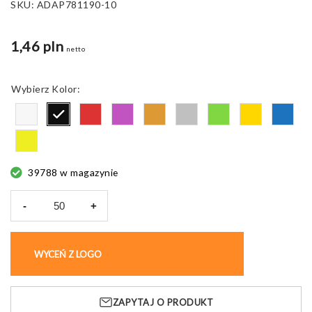
SKU:
ADAP781190-10
1,46 pln
netto
Kolor
39788 w magazynie
-
+
ilość
Długopis
Hodox
WYCEŃ Z LOGO
KUP BEZ NADRUKU
aluminiowy
niebieski
wkład
ZAPYTAJ O PRODUKT