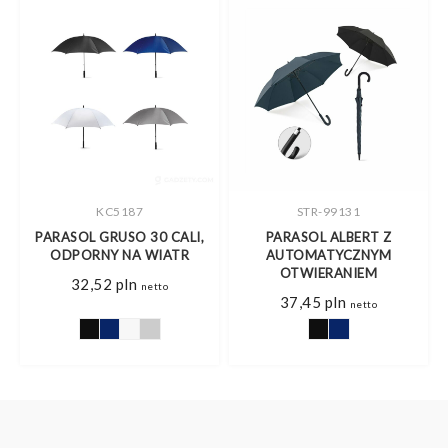
KC5187
STR-99131
,
PARASOL GRUSO 30 CALI,
PARASOL ALBERT Z
ODPORNY NA WIATR
AUTOMATYCZNYM
OTWIERANIEM
32,52
pln
netto
37,45
pln
netto