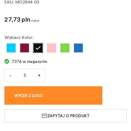
SKU:
MO2844-03
27,73 pln
netto
Kolor
7376 w magazynie
-
+
ilość
Parasol
składany
WYCEŃ Z LOGO
KUP BEZ NADRUKU
Portland
Sin,
wiatroodporny
ZAPYTAJ O PRODUKT