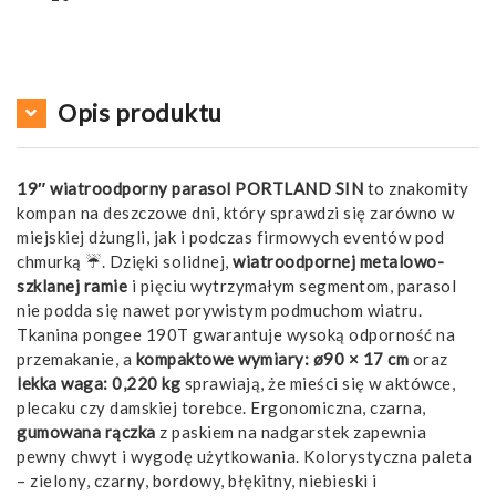
Opis produktu
19″ wiatroodporny parasol PORTLAND SIN
to znakomity
kompan na deszczowe dni, który sprawdzi się zarówno w
miejskiej dżungli, jak i podczas firmowych eventów pod
chmurką ☔. Dzięki solidnej,
wiatroodpornej metalowo-
szklanej ramie
i pięciu wytrzymałym segmentom, parasol
nie podda się nawet porywistym podmuchom wiatru.
Tkanina pongee 190T gwarantuje wysoką odporność na
przemakanie, a
kompaktowe wymiary: ø90 × 17 cm
oraz
lekka waga: 0,220 kg
sprawiają, że mieści się w aktówce,
plecaku czy damskiej torebce. Ergonomiczna, czarna,
gumowana rączka
z paskiem na nadgarstek zapewnia
pewny chwyt i wygodę użytkowania. Kolorystyczna paleta
– zielony, czarny, bordowy, błękitny, niebieski i