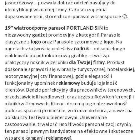
jasnoróżowy – pozwala dobrać odcień pasujący do
identyfikacji wizualnej firmy. Całość uzupełnia
dopasowane etui, które chroni parasol w transporcie 🙂.
19″ wiatroodporny parasol PORTLAND SIN
to
niezawodny
gadżet
promocyjny z kategorii Parasole
klasyczne z
logo
oraz Parasole sztormowe z
logo
. Na
panelach z łatwością umieścisz
nadruk
– od subtelnego
emblematu po pełnokolorową grafikę – tworząc
praktyczny nośnik wizerunku
dla Twojej firmy
. Produkt
doskonale sprawdzi się w branży turystycznej, hotelarskiej,
motoryzacyjnej czy finansowej, gdzie elegancki i
funkcjonalny upominek
reklamowy
buduje lojalność
klientów. Będzie perfekcyjny dla pracowników terenowych,
przedstawicieli handlowych oraz uczestników konferencji i
pikników firmowych. Klienci docenią jego niezawodność
podczas spaceru po mieście, w drodze do biura, a nawet na
boisku czy festiwalu plenerowym. Uniwersalne
zastosowanie, trwałość i możliwość personalizacji czynią
ten parasol pewnym kandydatem na efektowne i skuteczne
wsparcie kampanii
reklamowej
.