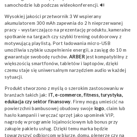
samochodzie lub podczas wideokonferencji. 🔊
Wysokiej jakości przetwornik 3 W wspierany
akumulatorem 300 mAh zapewnia do 2 h nieprzerwanej
pracy – wystarczająco na prezentację produktu, kameralne
spotkanie na targach czy szybki trening outdoorowy z
motywującą playlistą. Port ładowania micro-USB
umożliwia szybkie uzupełnienie energii, a zasięg do 10 m
gwarantuje swobodę ruchów.
ARBER
jest kompatybilny z
większością smartfonów, tabletów i laptopów, dzięki
czemu staje się uniwersalnym narzędziem audio w każdej
sytuacji.
Produkt stworzono z myślą o szerokim zastosowaniu w
branżach takich jak:
IT, e-commerce, fitness, turystyka,
edukacja czy sektor finansowy
. Firmy mogą umieścić na
powierzchni bambusowej obudowy swoje
logo
, claim lub
hasło kampanii i wręczać sprzęt jako upominek VIP,
nagrodę w programie lojalnościowym lub bonus przy
zakupie pakietu usług. Dzięki temu marka będzie
towarzyszyć odbiorcom w biurze, domu, plenerze czy na