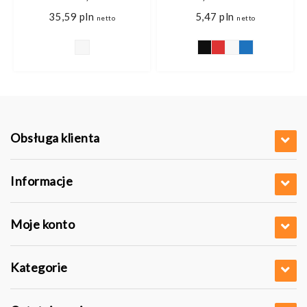
s
35,59
pln
5,47
pln
netto
netto
pln
pln
Obsługa klienta
Informacje
Moje konto
Kategorie