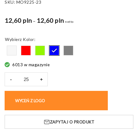
SKU:
MO9225-23
12,60 pln
12,60 pln
Zakres
–
netto
cen:
od
Kolor
9,95 pln
do
12,60 pln
6013 w magazynie
-
+
ilość
Butelka
do
WYCEŃ Z LOGO
KUP BEZ NADRUKU
napojów
Aspen,
z
ZAPYTAJ O PRODUKT
Tritanu,
szczelna