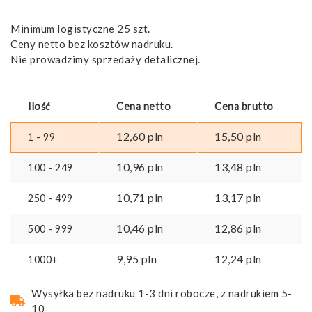
Minimum logistyczne 25 szt.
Ceny netto bez kosztów nadruku.
Nie prowadzimy sprzedaży detalicznej.
Ilość
Cena netto
Cena brutto
12,60
pln
15,50
pln
1 - 99
10,96
pln
13,48
pln
100 - 249
10,71
pln
13,17
pln
250 - 499
10,46
pln
12,86
pln
500 - 999
9,95
pln
12,24
pln
1000+
Wysyłka bez nadruku 1-3 dni robocze, z nadrukiem 5-
10