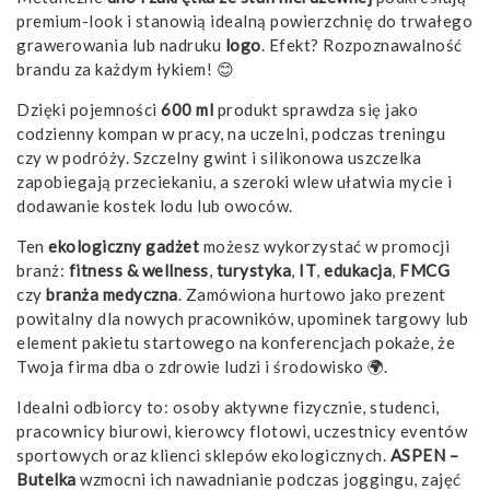
premium-look i stanowią idealną powierzchnię do trwałego
grawerowania lub nadruku
logo
. Efekt? Rozpoznawalność
brandu za każdym łykiem! 😊
Dzięki pojemności
600 ml
produkt sprawdza się jako
codzienny kompan w pracy, na uczelni, podczas treningu
czy w podróży. Szczelny gwint i silikonowa uszczelka
zapobiegają przeciekaniu, a szeroki wlew ułatwia mycie i
dodawanie kostek lodu lub owoców.
Ten
ekologiczny gadżet
możesz wykorzystać w promocji
branż:
fitness & wellness
,
turystyka
,
IT
,
edukacja
,
FMCG
czy
branża medyczna
. Zamówiona hurtowo jako prezent
powitalny dla nowych pracowników, upominek targowy lub
element pakietu startowego na konferencjach pokaże, że
Twoja firma dba o zdrowie ludzi i środowisko 🌍.
Idealni odbiorcy to: osoby aktywne fizycznie, studenci,
pracownicy biurowi, kierowcy flotowi, uczestnicy eventów
sportowych oraz klienci sklepów ekologicznych.
ASPEN –
Butelka
wzmocni ich nawadnianie podczas joggingu, zajęć