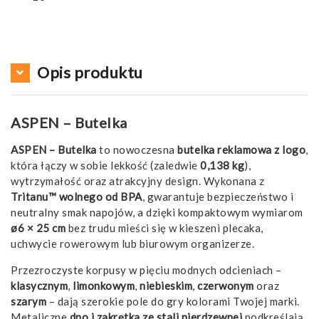
Opis produktu
ASPEN – Butelka
ASPEN – Butelka
to nowoczesna
butelka reklamowa z logo
,
która łączy w sobie lekkość (zaledwie
0,138 kg
),
wytrzymałość oraz atrakcyjny design. Wykonana z
Tritanu™ wolnego od BPA
, gwarantuje bezpieczeństwo i
neutralny smak napojów, a dzięki kompaktowym wymiarom
ø6 × 25 cm
bez trudu mieści się w kieszeni plecaka,
uchwycie rowerowym lub biurowym organizerze.
Przezroczyste korpusy w pięciu modnych odcieniach –
klasycznym
,
limonkowym
,
niebieskim
,
czerwonym
oraz
szarym
– dają szerokie pole do gry kolorami Twojej marki.
Metaliczne
dno i zakrętka ze stali nierdzewnej
podkreślają