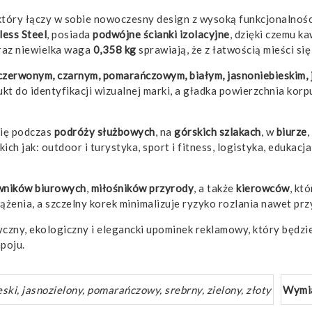
tóry łączy w sobie nowoczesny design z wysoką funkcjonalnośc
less Steel
, posiada
podwójne ścianki izolacyjne
, dzięki czemu k
az niewielka waga
0,358 kg
sprawiają, że z łatwością mieści s
czerwonym, czarnym, pomarańczowym, białym, jasnoniebieskim, 
t do identyfikacji wizualnej marki, a gładka powierzchnia kor
się podczas
podróży służbowych
, na
górskich szlakach
, w
biurze
,
kich jak: outdoor i turystyka, sport i fitness, logistyka, eduka
wników biurowych
,
miłośników przyrody
, a także
kierowców
, kt
żenia, a szczelny korek minimalizuje ryzyko rozlania nawet prz
tyczny, ekologiczny i elegancki upominek reklamowy, który będz
poju.
eski, jasnozielony, pomarańczowy, srebrny, zielony, złoty
Wymi