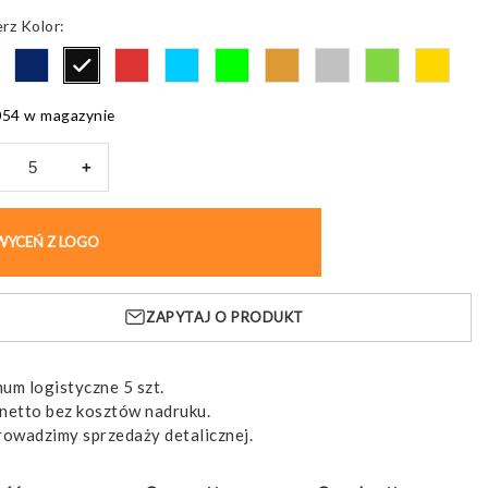
Kolor
054 w magazynie
+
os
WYCEŃ Z LOGO
KUP BEZ NADRUKU
lny,
ójne
ki
ZAPYTAJ O PRODUKT
um logistyczne 5 szt.
netto bez kosztów nadruku.
rowadzimy sprzedaży detalicznej.