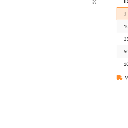
Il
1 
1
2
5
1
W