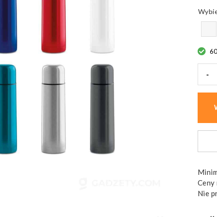
6
-
ilość
Term
Chan,
szcze
podw
ścian
Minim
Ceny 
Nie p