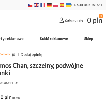
O NAS
BLOG
KONTAKT
0
0
pln
Zaloguj się
rty reklamowe
Kubki reklamowe
Sklep
Dodaj opinię
(0)
mos Chan, szczelny, podwójne
anki
MO8314-03
0 pln
netto