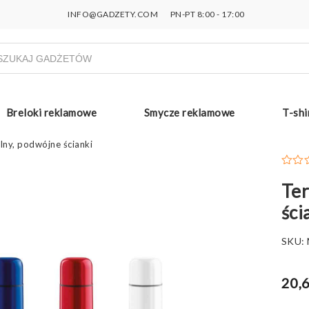
INFO@GADZETY.COM
PN-PT 8:00 - 17:00
ukiwarka
uktów
Breloki reklamowe
Smycze reklamowe
T-shi
lny, podwójne ścianki
Ter
ści
SKU:
20,6