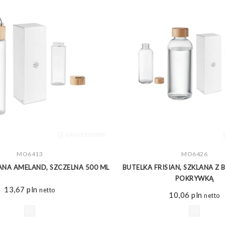
ZOBACZ WIĘCEJ
MO6413
ZOBACZ WIĘCEJ
MO6426
ANA AMELAND, SZCZELNA 500 ML
BUTELKA FRISIAN, SZKLANA 
POKRYWKĄ
13,67
pln
netto
10,06
pln
netto