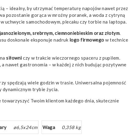
ią – idealny, by utrzymać temperaturę napojów nawet przez
awa pozostanie gorąca w mroźny poranek, a woda z cytryną
ię w uchwycie samochodowym, plecaku czy torbie na laptopa.
jasnozielonym, srebrnym, ciemnoniebieskim oraz złotym
.
pusu doskonale eksponuje nadruk
logo firmowego
w technice
 na
siłowni
czy w trakcie wieczornego spaceru z pupilem.
cja, a nawet gastronomia – w każdej z nich budując pozytywne
órzy spędzają wiele godzin w trasie. Uniwersalna pojemność
y dynamicznym trybie życia.
ie towarzyszyć Twoim klientom każdego dnia, skutecznie
ary
ø6,5x24cm
Waga
0,358 kg