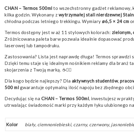
CHAN – Termos 500ml
to wszechstronny gadżet reklamowy, k
kilka godzin. Wykonany z
wytrzymałej stali nierdzewnej Stain
chłodna podczas letniego trekkingu. Wymiary
ø6,5 × 24 cm
or
Termos dostępny jest w aż 11 stylowych kolorach:
zielonym, 
Zróżnicowana paleta barw pozwala idealnie dopasować produk
laserowej lub tampodruku.
Zastosowania? Lista jest naprawdę długa! Termos sprawdzi 
Dzięki temu staje się idealnym nośnikiem reklamy dla branż ta
skojarzenia z Twoją marką. ☕🚴‍♂️
Dla kogo będzie najlepszy? Dla
aktywnych studentów
,
praco
500 ml
gwarantuje optymalną ilość napoju bez zbędnego obcią
Decydując się na
CHAN – Termos 500ml
, inwestujesz w prak
utrwalając świadomość marki przy każdym łyku ulubionego na
Kolor
biały, ciemnoniebieski, czarny, czerwony, jasnoniebi