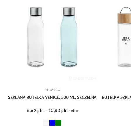
ZOBACZ WIĘCEJ
MO6210
A
SZKLANA BUTELKA VENICE, 500 ML, SZCZELNA
BUTELKA SZKL
Zakres
6,62
pln
–
10,80
pln
netto
cen:
od
6,62 pln
do