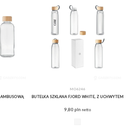
ZOBACZ WIĘCEJ
MO6246
Z BAMBUSOWĄ
BUTELKA SZKLANA FJORD WHITE, Z UCHWYTEM
9,80
pln
netto