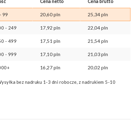
ość
Cena netto
Cena brutto
20,60
pln
25,34
pln
- 99
17,92
pln
22,04
pln
00 - 249
17,51
pln
21,54
pln
50 - 499
17,10
pln
21,03
pln
00 - 999
16,27
pln
20,02
pln
000+
ysyłka bez nadruku 1-3 dni robocze, z nadrukiem 5-10