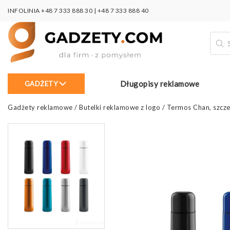
INFOLINIA
+48 7 333 888 30
|
+48 7 333 888 40
Wysz
prod
Długopisy reklamowe
GADŻETY
Gadżety reklamowe
/
Butelki reklamowe z logo
/
Termos Chan, szcze