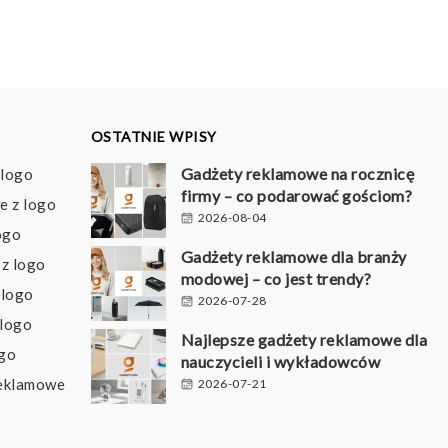
OSTATNIE WPISY
Gadżety reklamowe na rocznicę
 logo
firmy – co podarować gościom?
e z logo
2026-08-04
ogo
Gadżety reklamowe dla branży
z logo
modowej – co jest trendy?
 logo
2026-07-28
 logo
Najlepsze gadżety reklamowe dla
ogo
nauczycieli i wykładowców
reklamowe
2026-07-21