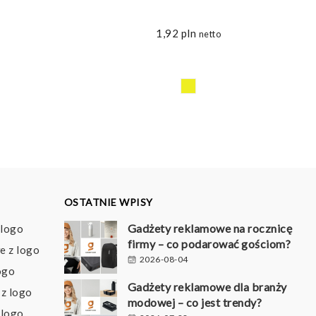
1,92
pln
netto
OSTATNIE WPISY
Gadżety reklamowe na rocznicę
 logo
firmy – co podarować gościom?
e z logo
2026-08-04
ogo
Gadżety reklamowe dla branży
z logo
modowej – co jest trendy?
 logo