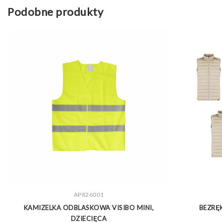
Podobne produkty
ZOBACZ WIĘCEJ
AP826001
),
KAMIZELKA ODBLASKOWA VISIBO MINI,
BEZRĘ
DZIECIĘCA