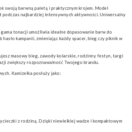
rok swoją barwną paletą i praktycznym krojem. Model
t podczas najbardziej intensywnych aktywności. Uniwersalny
a gama tonacji umożliwia idealne dopasowanie barw do
 hasło kampanii, zmieniając każdy spacer, bieg czy piknik w
ujesz masowy bieg, zawody kolarskie, rodzinny festyn, targi
kazji zwiększy rozpoznawalność Twojego brandu.
ych. Kamizelka posłuży jako:
cieczki z rodziną. Dzięki niewielkiej wadze i kompaktowym