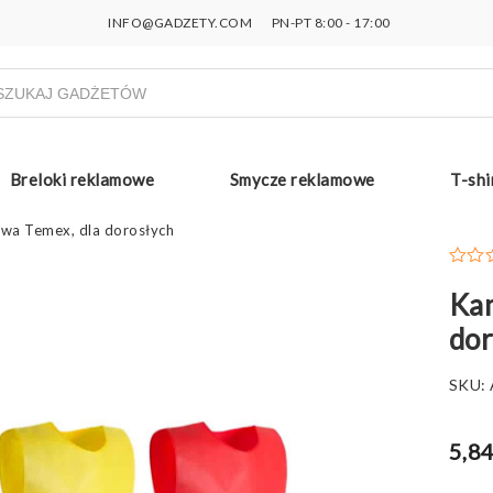
INFO@GADZETY.COM
PN-PT 8:00 - 17:00
ukiwarka
uktów
Breloki reklamowe
Smycze reklamowe
T-shi
owa Temex, dla dorosłych
Kam
dor
SKU:
5,84