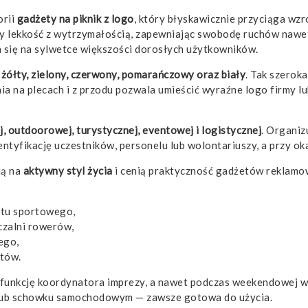
orii
gadżety na piknik z logo
, który błyskawicznie przyciąga wz
czy lekkość z wytrzymałością, zapewniając swobodę ruchów nawe
 się na sylwetce większości dorosłych użytkowników.
, żółty, zielony, czerwony, pomarańczowy oraz biały
. Tak szerok
ia na plecach i z przodu pozwala umieścić wyraźne logo firmy lub
, outdoorowej, turystycznej, eventowej i logistycznej
. Organiz
ntyfikację uczestników, personelu lub wolontariuszy, a przy o
ją na
aktywny styl życia
i cenią praktyczność gadżetów reklamow
ętu sportowego,
czalni rowerów,
ego,
ntów.
z funkcję koordynatora imprezy, a nawet podczas weekendowej wy
j lub schowku samochodowym — zawsze gotowa do użycia.