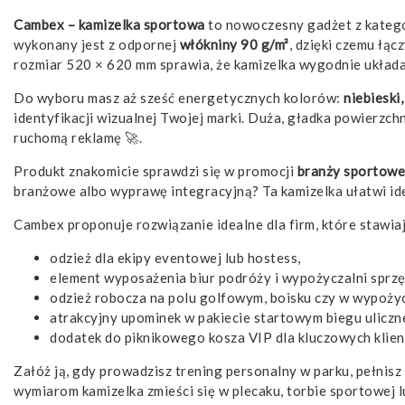
Cambex – kamizelka sportowa
to nowoczesny gadżet z kateg
wykonany jest z odpornej
włókniny 90 g/m²
, dzięki czemu łą
rozmiar 520 × 620 mm sprawia, że kamizelka wygodnie układa
Do wyboru masz aż sześć energetycznych kolorów:
niebieski
identyfikacji wizualnej Twojej marki. Duża, gładka powierzchn
ruchomą reklamę 🚀.
Produkt znakomicie sprawdzi się w promocji
branży sportowej
branżowe albo wyprawę integracyjną? Ta kamizelka ułatwi ide
Cambex proponuje rozwiązanie idealne dla firm, które stawia
odzież dla ekipy eventowej lub hostess,
element wyposażenia biur podróży i wypożyczalni sprz
odzież robocza na polu golfowym, boisku czy w wypoży
atrakcyjny upominek w pakiecie startowym biegu uliczn
dodatek do piknikowego kosza VIP dla kluczowych klie
Załóż ją, gdy prowadzisz trening personalny w parku, pełnis
wymiarom kamizelka zmieści się w plecaku, torbie sportowe