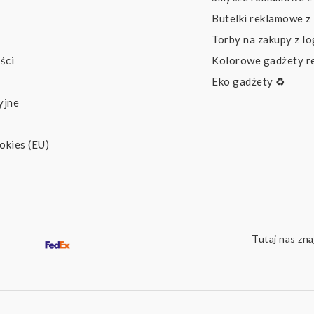
Butelki reklamowe z
Torby na zakupy z l
ści
Kolorowe gadżety 
Eko gadżety ♻️
yjne
okies (EU)
Tutaj nas zna