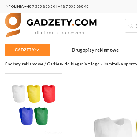
INFOLINIA
+48 7 333 888 30
|
+48 7 333 888 40
Wysz
prod
Długopisy reklamowe
GADŻETY
Gadżety reklamowe
/
Gadżety do biegania z logo
/
Kamizelka sport