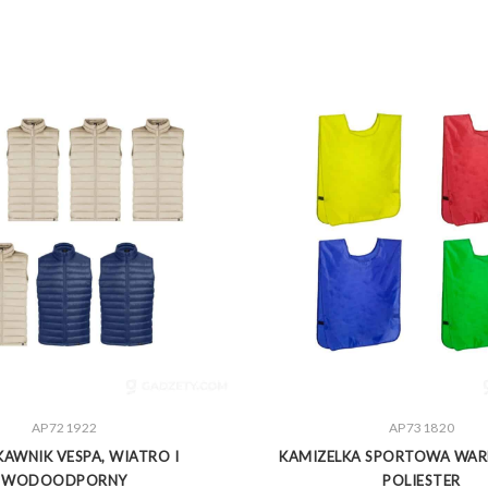
ZOBACZ WIĘCEJ
AP721922
ZOBACZ WIĘCEJ
AP731820
KAWNIK VESPA, WIATRO I
KAMIZELKA SPORTOWA WAR
WODOODPORNY
POLIESTER