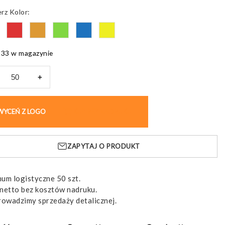
od
Kolor
5,41 pln
do
5,84 pln
933 w magazynie
+
elka
towa
WYCEŃ Z LOGO
KUP BEZ NADRUKU
,
łych
ZAPYTAJ O PRODUKT
um logistyczne 50 szt.
netto bez kosztów nadruku.
rowadzimy sprzedaży detalicznej.