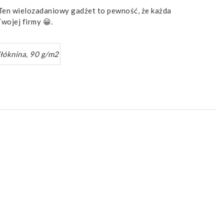
 Ten wielozadaniowy gadżet to pewność, że każda
ojej firmy 😀.
óknina, 90 g/m2