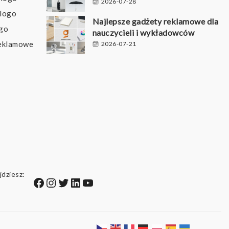
2026-07-28
 logo
Najlepsze gadżety reklamowe dla
ogo
nauczycieli i wykładowców
reklamowe
2026-07-21
jdziesz:
Facebook
Instagram
Twitter
LinkedIn
YouTube