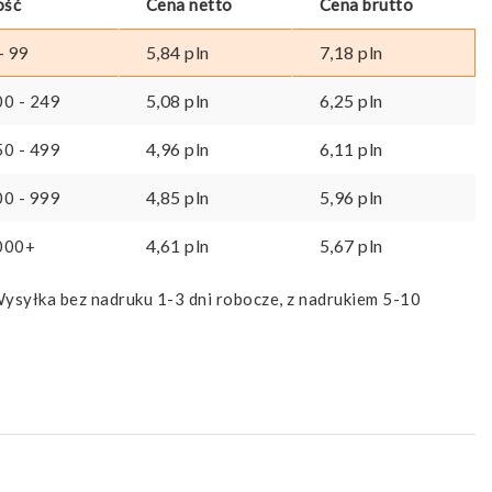
ość
Cena netto
Cena brutto
5,84
pln
7,18
pln
- 99
5,08
pln
6,25
pln
00 - 249
4,96
pln
6,11
pln
50 - 499
4,85
pln
5,96
pln
00 - 999
4,61
pln
5,67
pln
000+
ysyłka bez nadruku 1-3 dni robocze, z nadrukiem 5-10