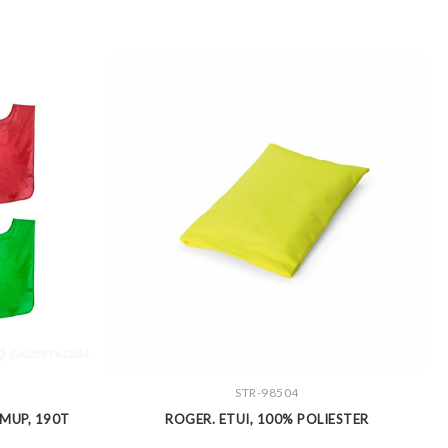
ZOBACZ WIĘCEJ
STR-98504
MUP, 190T
ROGER. ETUI, 100% POLIESTER
K