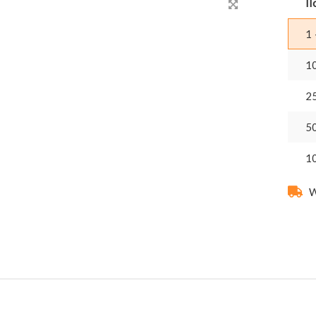
Il
1 
1
2
5
1
W