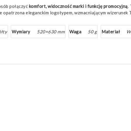
posób połączyć
komfort, widoczność marki i funkcję promocyjną
.
 opatrzona eleganckim logotypem, wzmacniającym wizerunek Tw
ółty
Wymiary
520×630 mm
Waga
50 g
Materiał
Wł