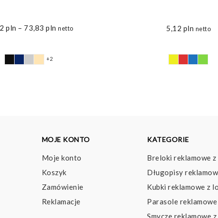
Zakres
22
pln
–
73,83
pln
5,12
pln
netto
netto
cen:
od
63,22 pln
+2
do
73,83 pln
MOJE KONTO
KATEGORIE
Moje konto
Breloki reklamowe z
Koszyk
Długopisy reklamow
Zamówienie
Kubki reklamowe z l
Reklamacje
Parasole reklamowe 
Smycze reklamowe z