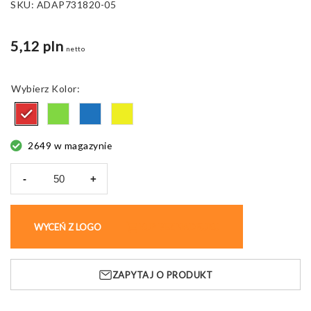
SKU:
ADAP731820-05
5,12 pln
netto
Kolor
2649 w magazynie
-
+
ilość
Kamizelka
sportowa
WYCEŃ Z LOGO
KUP BEZ NADRUKU
Warmup,
190T
poliester
ZAPYTAJ O PRODUKT