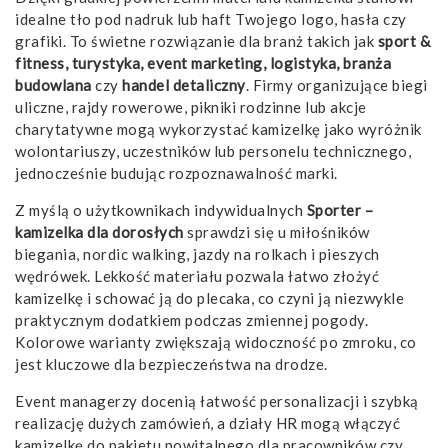
idealne tło pod nadruk lub haft Twojego logo, hasła czy
grafiki. To świetne rozwiązanie dla branż takich jak
sport &
fitness, turystyka, event marketing, logistyka, branża
budowlana
czy
handel detaliczny
. Firmy organizujące biegi
uliczne, rajdy rowerowe, pikniki rodzinne lub akcje
charytatywne mogą wykorzystać kamizelkę jako wyróżnik
wolontariuszy, uczestników lub personelu technicznego,
jednocześnie budując rozpoznawalność marki.
Z myślą o użytkownikach indywidualnych
Sporter –
kamizelka dla dorosłych
sprawdzi się u miłośników
biegania, nordic walking, jazdy na rolkach i pieszych
wędrówek. Lekkość materiału pozwala łatwo złożyć
kamizelkę i schować ją do plecaka, co czyni ją niezwykle
praktycznym dodatkiem podczas zmiennej pogody.
Kolorowe warianty zwiększają widoczność po zmroku, co
jest kluczowe dla bezpieczeństwa na drodze.
Event managerzy docenią łatwość personalizacji i szybką
realizację dużych zamówień, a działy HR mogą włączyć
kamizelkę do pakietu powitalnego dla pracowników czy