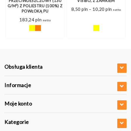
PRZECIWDESZCZOWY (130
VISIBO, Z ZAMKIEM
G/M²) Z POLIESTRU (100%) Z
Zakres
8,50
pln
–
10,20
pln
netto
POWŁOKĄ PU
cen:
od
183,24
pln
netto
8,50 pln
do
10,20 pln
Obsługa klienta
Informacje
Moje konto
Kategorie