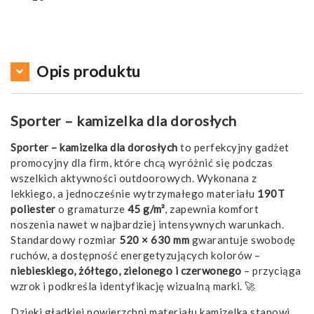
Opis produktu
Sporter – kamizelka dla dorosłych
Sporter – kamizelka dla dorosłych
to perfekcyjny gadżet
promocyjny dla firm, które chcą wyróżnić się podczas
wszelkich aktywności outdoorowych. Wykonana z
lekkiego, a jednocześnie wytrzymałego materiału
190T
poliester
o gramaturze
45 g/m²
, zapewnia komfort
noszenia nawet w najbardziej intensywnych warunkach.
Standardowy rozmiar
520 × 630 mm
gwarantuje swobodę
ruchów, a dostępność energetyzujących kolorów –
niebieskiego, żółtego, zielonego i czerwonego
– przyciąga
wzrok i podkreśla identyfikację wizualną marki. 🚀
Dzięki gładkiej powierzchni materiału kamizelka stanowi