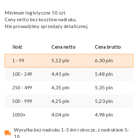
Minimum logistyczne 50 szt.
Ceny netto bez kosztów nadruku.
Nie prowadzimy sprzedaży detalicznej.
Ilość
Cena netto
Cena brutto
5,12
pln
6,30
pln
1 - 99
4,45
pln
5,48
pln
100 - 249
4,35
pln
5,35
pln
250 - 499
4,25
pln
5,23
pln
500 - 999
4,04
pln
4,98
pln
1000+
Wysyłka bez nadruku 1-3 dni robocze, z nadrukiem 5-
10