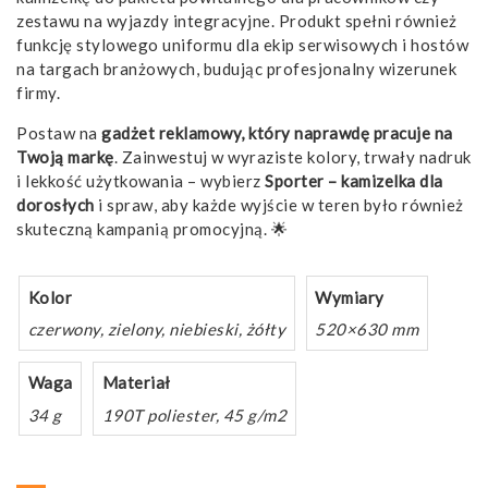
zestawu na wyjazdy integracyjne. Produkt spełni również
funkcję stylowego uniformu dla ekip serwisowych i hostów
na targach branżowych, budując profesjonalny wizerunek
firmy.
Postaw na
gadżet reklamowy, który naprawdę pracuje na
Twoją markę
. Zainwestuj w wyraziste kolory, trwały nadruk
i lekkość użytkowania – wybierz
Sporter – kamizelka dla
dorosłych
i spraw, aby każde wyjście w teren było również
skuteczną kampanią promocyjną. 🌟
Kolor
Wymiary
czerwony, zielony, niebieski, żółty
520×630 mm
Waga
Materiał
34 g
190T poliester, 45 g/m2