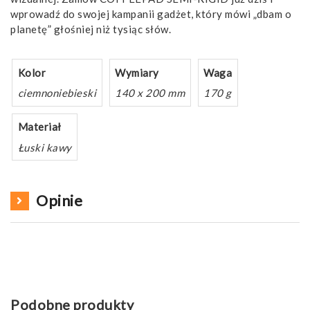
wprowadź do swojej kampanii gadżet, który mówi „dbam o
planetę” głośniej niż tysiąc słów.
Kolor
Wymiary
Waga
ciemnoniebieski
140 x 200 mm
170 g
Materiał
Łuski kawy
Opinie
Podobne produkty