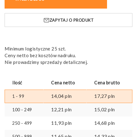
RIGID.
Notatnik
A5
ZAPYTAJ O PRODUKT
z
półsztywną
okładką
wykonaną
z
Minimum logistyczne 25 szt.
odpadów
Ceny netto bez kosztów nadruku.
łusek
Nie prowadzimy sprzedaży detalicznej.
kawy
(65%)
Ilość
Cena netto
Cena brutto
14,04
pln
17,27
pln
1 - 99
12,21
pln
15,02
pln
100 - 249
11,93
pln
14,68
pln
250 - 499
11,65
pln
14,33
pln
500 - 999