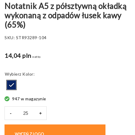
Notatnik A5 z półsztywną okładką
wykonaną z odpadów łusek kawy
(65%)
SKU:
STR93289-104
14,04 pln
netto
Kolor
947 w magazynie
-
+
ilość
COFFEEPAD
SEMI-
WYCEŃ Z LOGO
KUP BEZ NADRUKU