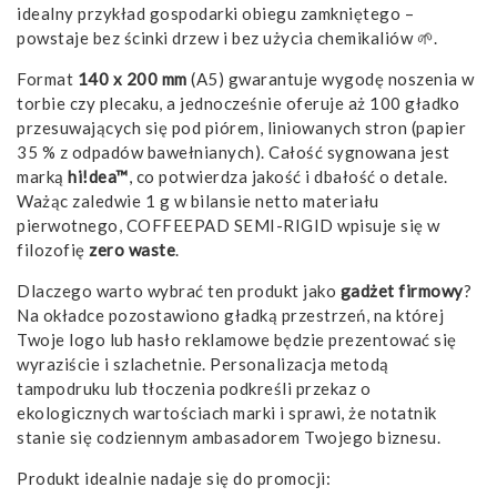
idealny przykład gospodarki obiegu zamkniętego –
powstaje bez ścinki drzew i bez użycia chemikaliów 🌱.
Format
140 x 200 mm
(A5) gwarantuje wygodę noszenia w
torbie czy plecaku, a jednocześnie oferuje aż 100 gładko
przesuwających się pod piórem, liniowanych stron (papier
35 % z odpadów bawełnianych). Całość sygnowana jest
marką
hi!dea™
, co potwierdza jakość i dbałość o detale.
Ważąc zaledwie 1 g w bilansie netto materiału
pierwotnego, COFFEEPAD SEMI-RIGID wpisuje się w
filozofię
zero waste
.
Dlaczego warto wybrać ten produkt jako
gadżet firmowy
?
Na okładce pozostawiono gładką przestrzeń, na której
Twoje logo lub hasło reklamowe będzie prezentować się
wyraziście i szlachetnie. Personalizacja metodą
tampodruku lub tłoczenia podkreśli przekaz o
ekologicznych wartościach marki i sprawi, że notatnik
stanie się codziennym ambasadorem Twojego biznesu.
Produkt idealnie nadaje się do promocji: