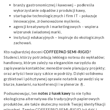
branży gastronomicznej i kawowej – podkreśla
wykorzystanie odpadów z produkcji kawy,
startupów technologicznych i firm IT – pokazuje
innowacyjne, zrównoważone myślenie,
agencji kreatywnych i marketingowych – wspiera
wizerunek świadomej marki,
instytucji edukacyjnych – inspiruje do ekologicznych
zachowań.
Kto najbardziej doceni
COFFEEPAD SEMI-RIGID
?
Studenci, którzy potrzebują lekkiego notesu do wykładów;
handlowcy, którym zależy na eleganckim narzędziu do
zapisywania kontaktów; menedżerowie planujący projekty;
oraz artyści tworzący szkice w podróży. Dzięki solidnemu
grzbietowi i półsztywnej oprawie notatnik sprawdzi się w
biurze, kawiarni, na konferencji i w plenerze 📓.
Podsumowując, ten
notes z łusek kawy
to nie tylko
ekologiczna alternatywa dla tradycyjnych papierowych
produktów, ale także skuteczny nośnik Twojej identyfikacji
wizualnej. Zamów COFFEEPAD SEMI-RIGID już dziś i