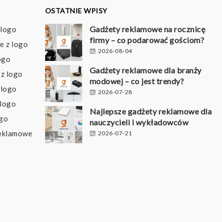
OSTATNIE WPISY
Gadżety reklamowe na rocznicę
 logo
firmy – co podarować gościom?
e z logo
2026-08-04
ogo
Gadżety reklamowe dla branży
z logo
modowej – co jest trendy?
 logo
2026-07-28
 logo
Najlepsze gadżety reklamowe dla
ogo
nauczycieli i wykładowców
reklamowe
2026-07-21