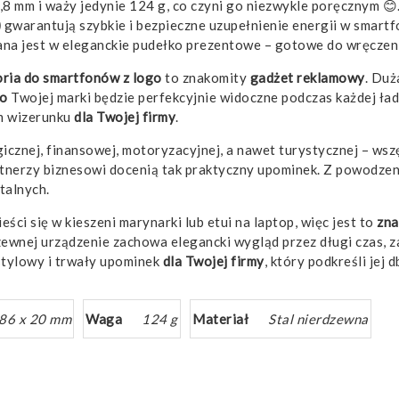
,8 mm i waży jedynie 124 g, co czyni go niezwykle poręcznym 😊
)
gwarantują szybkie i bezpieczne uzupełnienie energii w smart
wana jest w eleganckie pudełko prezentowe – gotowe do wręcze
ria do smartfonów z
logo
to znakomity
gadżet
reklamowy
. Duż
go
Twojej marki będzie perfekcyjnie widoczne podczas każdej ła
m wizerunku
dla Twojej firmy
.
icznej, finansowej, motoryzacyjnej, a nawet turystycznej – wsz
artnerzy biznesowi docenią tak praktyczny upominek. Z powodz
talnych.
ci się w kieszeni marynarki lub etui na laptop, więc jest to
zna
zewnej urządzenie zachowa elegancki wygląd przez długi czas, 
stylowy i trwały upominek
dla Twojej firmy
, który podkreśli jej
 86 x 20 mm
Waga
124 g
Materiał
Stal nierdzewna