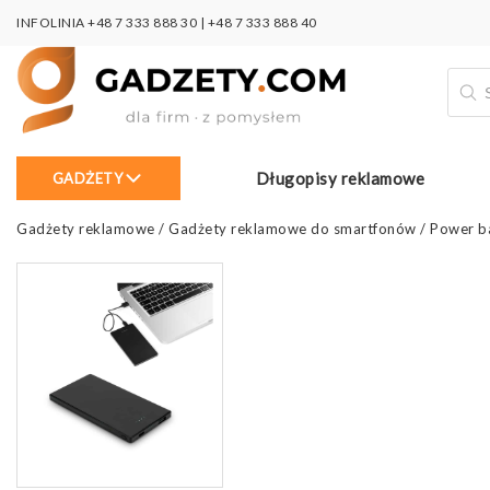
INFOLINIA
+48 7 333 888 30
|
+48 7 333 888 40
Wysz
prod
Długopisy reklamowe
GADŻETY
Gadżety reklamowe
/
Gadżety reklamowe do smartfonów
/
Power b