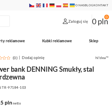
O NAS
BLOG
KONTAKT
0
0
pln
Zaloguj się
rty reklamowe
Kubki reklamowe
Sklep
Dodaj opinię
(0)
hi!dea™
wer bank DENNING Smukły, stal
erdzewna
STR-97184-103
5 pln
netto