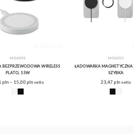
ZOBACZ WIĘCEJ
MO6392
ZOBACZ WIĘCEJ
MO6253
 BEZPRZEWODOWA WIRELESS
ŁADOWARKA MAGNETYCZNA F
PLATO, 15W
SZYBKA
Zakres
1
pln
–
15,00
pln
23,47
pln
netto
netto
cen:
od
9,21 pln
do
15,00 pln