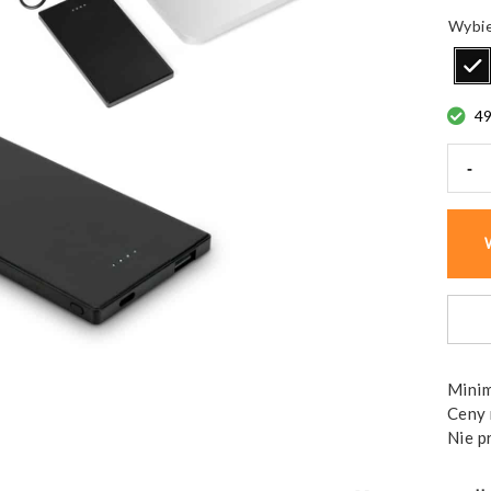
4
-
ilość
Powe
bank
DEN
Smukł
stal
nierd
Minim
Ceny 
Nie p