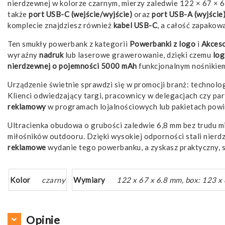
nierdzewnej w kolorze czarnym, mierzy zaledwie 122 × 67 × 6
także
port USB-C (wejście/wyjście)
oraz
port USB-A (wyjście
komplecie znajdziesz również
kabel USB-C
, a całość zapako
Ten smukły powerbank z kategorii
Powerbanki z
logo
i
Akceso
wyraźny
nadruk
lub laserowe grawerowanie, dzięki czemu
lo
nierdzewnej o pojemności 5000 mAh
funkcjonalnym nośnikie
Urządzenie świetnie sprawdzi się w promocji branż: technolog
Klienci odwiedzający targi, pracownicy w delegacjach czy p
reklamowy
w programach lojalnościowych lub pakietach powi
Ultracienka obudowa o grubości zaledwie 6,8 mm bez trudu mieś
miłośników outdooru. Dzięki wysokiej odporności stali nierd
reklamowe
wydanie tego powerbanku, a zyskasz praktyczny, 
Kolor
czarny
Wymiary
122 x 67 x 6.8 mm, box: 123 x
Opinie