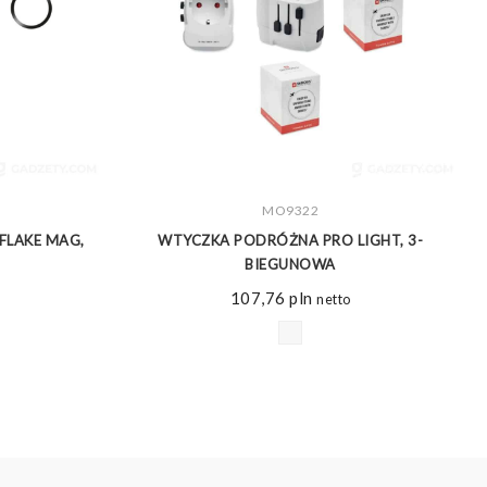
ZOBACZ WIĘCEJ
MO9322
LAKE MAG,
WTYCZKA PODRÓŻNA PRO LIGHT, 3-
BIEGUNOWA
107,76
pln
netto