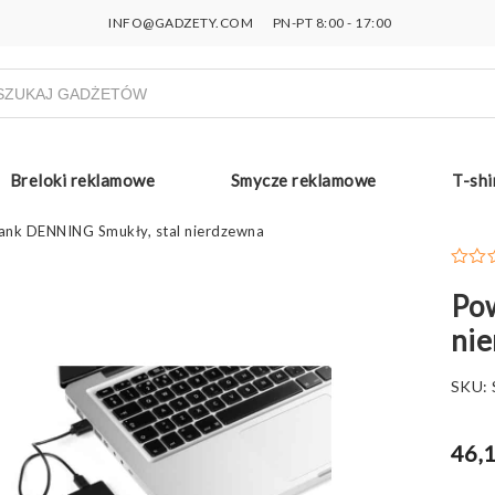
INFO@GADZETY.COM
PN-PT 8:00 - 17:00
ukiwarka
uktów
Breloki reklamowe
Smycze reklamowe
T-shi
ank DENNING Smukły, stal nierdzewna
Po
ni
SKU:
46,1