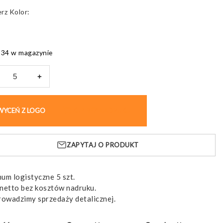
Kolor
934 w magazynie
+
r
WYCEŃ Z LOGO
KUP BEZ NADRUKU
NING
y,
ZAPYTAJ O PRODUKT
zewna
um logistyczne 5 szt.
netto bez kosztów nadruku.
rowadzimy sprzedaży detalicznej.