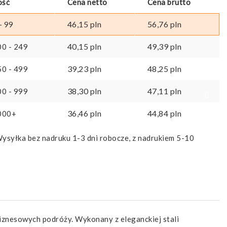
ość
Cena netto
Cena brutto
46,15
pln
56,76
pln
- 99
40,15
pln
49,39
pln
00 - 249
39,23
pln
48,25
pln
50 - 499
38,30
pln
47,11
pln
00 - 999
36,46
pln
44,84
pln
000+
ysyłka bez nadruku 1-3 dni robocze, z nadrukiem 5-10
iznesowych podróży. Wykonany z eleganckiej stali