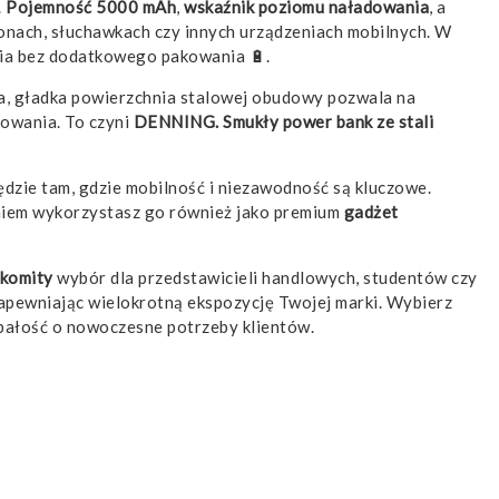
.
Pojemność 5000 mAh
,
wskaźnik poziomu naładowania
, a
fonach, słuchawkach czy innych urządzeniach mobilnych. W
nia bez dodatkowego pakowania 🔋.
a, gładka powierzchnia stalowej obudowy pozwala na
dowania. To czyni
DENNING. Smukły power bank ze stali
ędzie tam, gdzie mobilność i niezawodność są kluczowe.
eniem wykorzystasz go również jako premium
gadżet
komity
wybór dla przedstawicieli handlowych, studentów czy
zapewniając wielokrotną ekspozycję Twojej marki. Wybierz
 dbałość o nowoczesne potrzeby klientów.