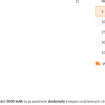
Il
1 
1
2
5
1
W
ości 5000 mAh
to prawdziwie
doskonały
kompan codziennych i b