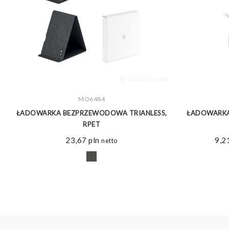
ZOBACZ WIĘCEJ
MO6484
ŁADOWARKA BEZPRZEWODOWA TRIANLESS,
ŁADOWARKA
RPET
23,67
pln
9,2
netto