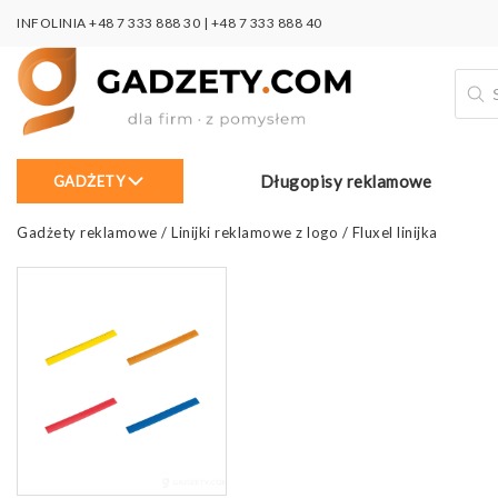
INFOLINIA
+48 7 333 888 30
|
+48 7 333 888 40
Wysz
prod
Długopisy reklamowe
GADŻETY
Gadżety reklamowe
/
Linijki reklamowe z logo
/
Fluxel linijka