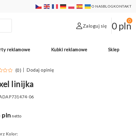
O NAS
BLOG
KONTAKT
0
0
pln
Zaloguj się
rty reklamowe
Kubki reklamowe
Sklep
Dodaj opinię
(0)
xel linijka
ADAP731474-06
 pln
netto
Kolor