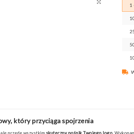
1 
1
2
5
1
W
owy, który przyciąga spojrzenia
, ale przede wszystkim
skuteczny nośnik Twojego logo
. Wykona