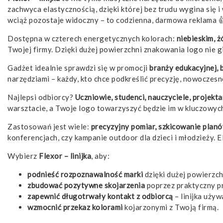
zachwyca elastycznością, dzięki której bez trudu wygina się i
wciąż pozostaje widoczny – to codzienna, darmowa reklama 
Dostępna w czterech energetycznych kolorach:
niebieskim, 
Twojej firmy. Dzięki dużej powierzchni znakowania logo nie gi
Gadżet idealnie sprawdzi się w promocji
branży edukacyjnej, 
narzędziami – każdy, kto chce podkreślić precyzję, nowoczes
Najlepsi odbiorcy?
Uczniowie, studenci, nauczyciele, projekta
warsztacie, a Twoje logo towarzyszyć będzie im w kluczowyc
Zastosowań jest wiele:
precyzyjny pomiar, szkicowanie plan
konferencjach, czy kampanie outdoor dla dzieci i młodzieży. E
Wybierz
Flexor – linijka
, aby:
podnieść rozpoznawalność marki
dzięki dużej powierzch
zbudować pozytywne skojarzenia
poprzez praktyczny p
zapewnić długotrwały kontakt z odbiorcą
– linijka używ
wzmocnić przekaz kolorami
kojarzonymi z Twoją firmą.