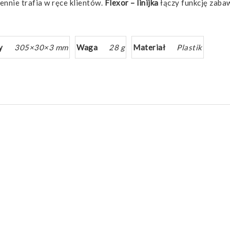
ennie trafia w ręce klientów.
Flexor – linijka
łączy funkcję zaba
y
305×30×3 mm
Waga
28 g
Materiał
Plastik