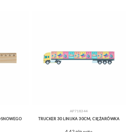
ZOBACZ WIĘCEJ
AP718344
 SOSNOWEGO
TRUCKER 30 LINIJKA 30CM, CIĘŻARÓWKA
4,42
pln
netto