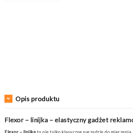
Opis produktu
Flexor – linijka – elastyczny gadżet reklam
Flexor – linijka
to nie tylko klasyczne narzędzie do mierzenia