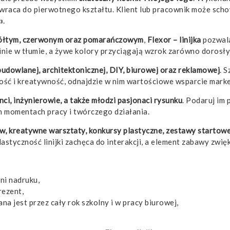
 wraca do pierwotnego kształtu. Klient lub pracownik może schow
.
żółtym, czerwonym oraz pomarańczowym
,
Flexor – linijka
pozwala
nie w tłumie, a żywe kolory przyciągają wzrok zarówno dorosłych
budowlanej, architektonicznej, DIY, biurowej oraz reklamowej
. 
ność i kreatywność, odnajdzie w nim wartościowe wsparcie mark
nci, inżynierowie, a także młodzi pasjonaci rysunku
. Podaruj im 
h momentach pracy i twórczego działania.
ów, kreatywne warsztaty, konkursy plastyczne, zestawy starto
lastyczność linijki zachęca do interakcji, a element zabawy zwi
ni nadruku,
rezent,
ana jest przez cały rok szkolny i w pracy biurowej,