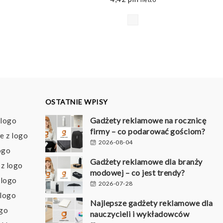
OSTATNIE WPISY
Gadżety reklamowe na rocznicę
 logo
firmy – co podarować gościom?
e z logo
2026-08-04
ogo
Gadżety reklamowe dla branży
z logo
modowej – co jest trendy?
 logo
2026-07-28
 logo
Najlepsze gadżety reklamowe dla
ogo
nauczycieli i wykładowców