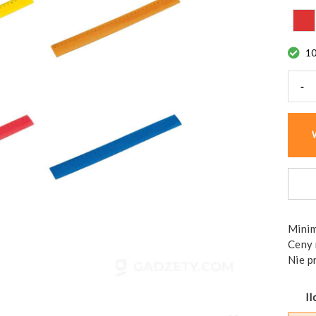
1
-
ilość
Fluxe
linijk
Minim
Ceny 
Nie p
Il