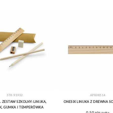
ZOBACZ WIĘCEJ
STR-91932
ZOBACZ WIĘCEJ
AP808514
 ZESTAW SZKOLNY: LINIJKA,
ONESIX LINIJKA Z DREWNA
, GUMKA I TEMPERÓWKA
0,50
pln
netto