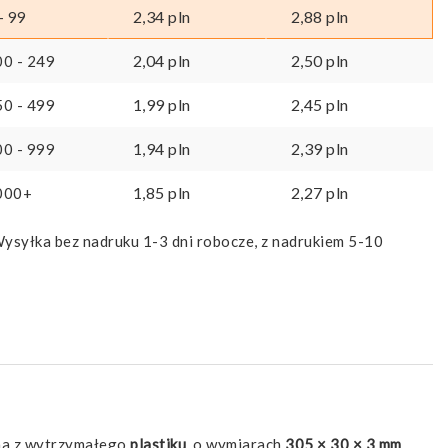
2,34
pln
2,88
pln
- 99
2,04
pln
2,50
pln
00 - 249
1,99
pln
2,45
pln
50 - 499
1,94
pln
2,39
pln
00 - 999
1,85
pln
2,27
pln
000+
ysyłka bez nadruku 1-3 dni robocze, z nadrukiem 5-10
na z wytrzymałego
plastiku
, o wymiarach
305 × 30 × 3 mm
,