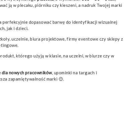
ać ją w plecaku, piórniku czy kieszeni, a nadruk Twojej marki
 perfekcyjnie dopasować barwę do identyfikacji wizualnej
, jak i dzieci.
Szkoły, uczelnie, biura projektowe, firmy eventowe czy sklepy z
etingowe.
produkt, którego użyją w klasie, na uczelni, w biurze czy w
we dla nowych pracowników
, upominki na targach i
ększa zapamiętywalność marki 😊.