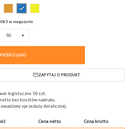
0063 w magazynie
+
l
a
WYCEŃ Z LOGO
KUP BEZ NADRUKU
ZAPYTAJ O PRODUKT
um logistyczne 50 szt.
netto bez kosztów nadruku.
rowadzimy sprzedaży detalicznej.
ość
Cena netto
Cena brutto