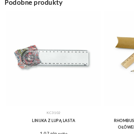
Podobne produkty
ZOBACZ WIĘCEJ
KC3102
LINIJKA Z LUPĄ LASTA
RHOMBUS.
OŁÓWEK
1,07
pln
netto