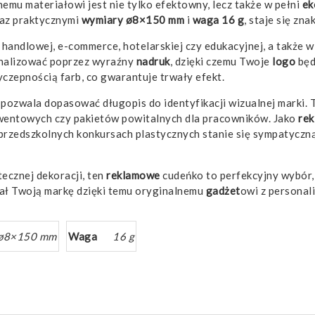
emu materiałowi jest nie tylko efektowny, lecz także w pełni
ek
az praktycznymi
wymiary ø8×150 mm
i
waga 16 g
, staje się z
 handlowej, e-commerce, hotelarskiej czy edukacyjnej, a także 
nalizować poprzez wyraźny
nadruk
, dzięki czemu Twoje
logo
będ
czepnością farb, co gwarantuje trwały efekt.
 pozwala dopasować długopis do identyfikacji wizualnej marki.
wentowych czy pakietów powitalnych dla pracowników. Jako
re
 przedszkolnych konkursach plastycznych stanie się sympatyczną
ecznej dekoracji, ten
reklamowe
cudeńko to perfekcyjny wybór,
ętał Twoją markę dzięki temu oryginalnemu
gadżet
owi z persona
ø8×150 mm
Waga
16 g