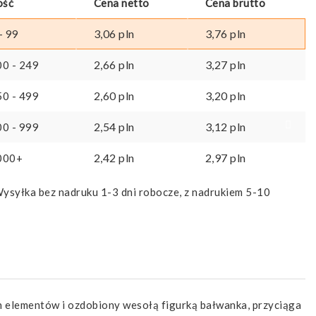
ość
Cena netto
Cena brutto
3,06
pln
3,76
pln
- 99
2,66
pln
3,27
pln
00 - 249
2,60
pln
3,20
pln
50 - 499
2,54
pln
3,12
pln
00 - 999
2,42
pln
2,97
pln
000+
ysyłka bez nadruku 1-3 dni robocze, z nadrukiem 5-10
h elementów i ozdobiony wesołą figurką bałwanka, przyciąga