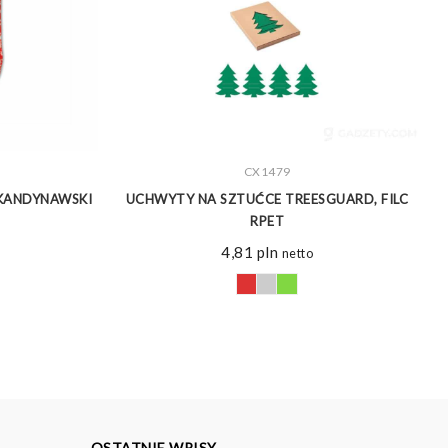
ZOBACZ WIĘCEJ
CX1479
SKANDYNAWSKI
UCHWYTY NA SZTUĆCE TREESGUARD, FILC
RPET
4,81
pln
netto
OSTATNIE WPISY