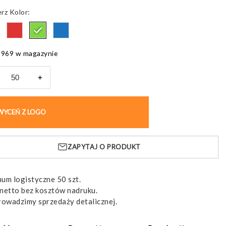
Kolor
8969 w magazynie
+
opis
iany
WYCEŃ Z LOGO
KUP BEZ NADRUKU
anek
eczny
ZAPYTAJ O PRODUKT
um logistyczne 50 szt.
netto bez kosztów nadruku.
rowadzimy sprzedaży detalicznej.