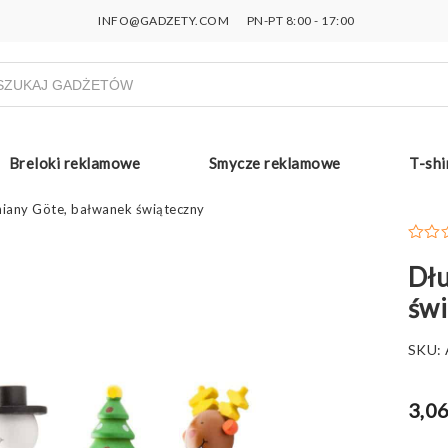
INFO@GADZETY.COM
PN-PT 8:00 - 17:00
ukiwarka
uktów
Breloki reklamowe
Smycze reklamowe
T-shi
iany Göte, bałwanek świąteczny
Dłu
świ
SKU:
3,06