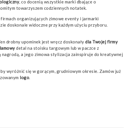
ologiczny
, co docenią wszystkie marki dbające o
nakomitym towarzyszem codziennych notatek.
w firmach organizujących zimowe eventy i jarmarki
zie doskonale widoczne przy każdym użyciu przyboru.
 Ten drobny upominek jest wręcz doskonały
dla Twojej firmy
klamowy
detal na stoisku targowym lub w paczce z
 nagrodą, a jego zimowa stylizacja zainspiruje do kreatywnej
 by wyróżnić się w gorącym, grudniowym okresie. Zamów już
lizowanym
logo
.