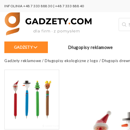
INFOLINIA
+48 7 333 888 30
|
+48 7 333 888 40
Wysz
prod
Długopisy reklamowe
GADŻETY
Gadżety reklamowe
/
Długopisy ekologiczne z logo
/
Długopis drewn