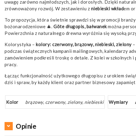
uwagę zarówno najmłodszych, jak i dorosłych. Dzięki naturaln
zrównoważony rozwój. W zestawieniu z
niebieski wkład
em or
To propozycja, która świetnie sprawdzi się w promocji branży
bożonarodzeniowe 🎄.
Göte długopis, bałwanek
można perso
Powierzchnia z naturalnego drewna wyróżnia się wysoką przy
Kolorystyka –
kolory: czerwony, brązowy, niebieski, zielony
–
podczas świątecznych kampanii mailingowych, kalendarzy ad
zamówieniem podkreśli troskę o detale. Z kolei w szkolnych i
pracy.
Łącząc funkcjonalność użytkowego długopisu z urokiem świąt
dziś i spraw, by każdy klient oraz partner biznesowy zapami
Kolor
brązowy, czerwony, zielony, niebieski
Wymiary
Opinie