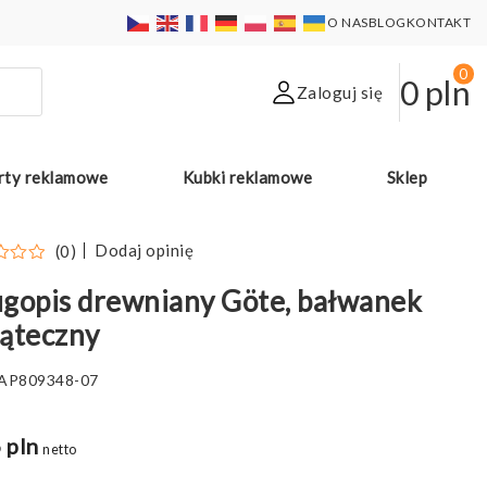
O NAS
BLOG
KONTAKT
0
0
pln
Zaloguj się
rty reklamowe
Kubki reklamowe
Sklep
Dodaj opinię
(0)
gopis drewniany Göte, bałwanek
ąteczny
AP809348-07
 pln
netto