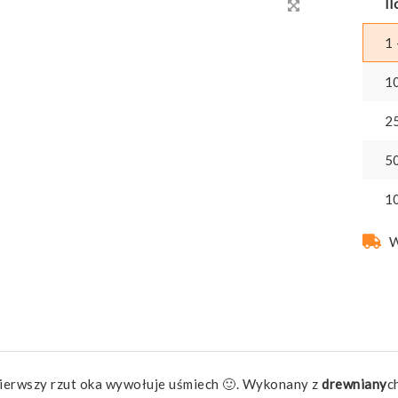
Il
1 
1
2
5
1
W
 pierwszy rzut oka wywołuje uśmiech 🙂. Wykonany z
drewniany
c