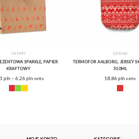
ZOBACZ WIĘCEJ
CX1497
ZOBACZ WIĘCEJ
CX1360
EZENTOWA SPARKLE, PAPIER
TERMOFOR AALBORG, JERSEY 
KRAFTOWY
310ML
Zakres
91
pln
–
6,26
pln
18,86
pln
netto
netto
cen:
od
3,91 pln
do
6,26 pln
MOJE KONTO
KATEGORIE