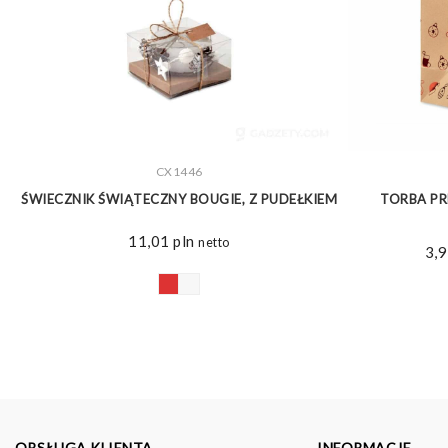
ZOBACZ WIĘCEJ
CX1446
0
ŚWIECZNIK ŚWIĄTECZNY BOUGIE, Z PUDEŁKIEM
TORBA PR
11,01
pln
netto
3,
OBSŁUGA KLIENTA
INFORMACJE