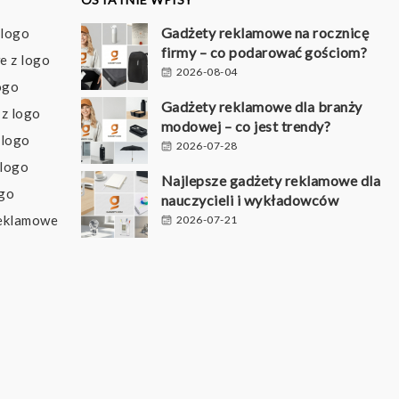
Gadżety reklamowe na rocznicę
 logo
firmy – co podarować gościom?
e z logo
2026-08-04
ogo
Gadżety reklamowe dla branży
z logo
modowej – co jest trendy?
 logo
2026-07-28
 logo
Najlepsze gadżety reklamowe dla
ogo
nauczycieli i wykładowców
reklamowe
2026-07-21