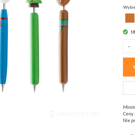
1
-
ilość
Dług
drewn
Göte,
bałw
świąt
Minim
Ceny 
Nie p