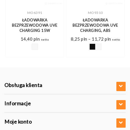
MO6391
MO9310
ŁADOWARKA
ŁADOWARKA
BEZPRZEWODOWA UVE
BEZPRZEWODOWA UVE
CHARGING 15W
CHARGING, ABS
Zakres
14,40
pln
8,25
pln
–
11,72
pln
netto
netto
cen:
od
8,25 pln
do
11,72 pln
Obsługa klienta
Informacje
Moje konto