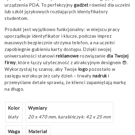
urządzenia PDA. To perfekcyjny
gadżet
również dla uczelni
lub szkół językowych rozdających identyfikatory
studentom.
Produkt jest wyjątkowo funkcjonalny: w miejscu pracy
uporządkuje identyfikator i klucze, podczas imprez
masowych bezpiecznie utrzyma telefon, a na uczelni
zapobiegnie gubieniu karty dostępu. Dzięki swojej
uniwersalności stanowi
reklamowe
rozwiązanie
dla Twojej
firmy
, które łączy użyteczność z atrakcyjnym designem 😎.
Wykorzystaj tę szansę, aby Twoje
logo
pozostało w
zasięgu wzroku przez cały dzień – trwały
nadruk
i
przemyślane detale sprawią, że klienci zapamiętają markę
na długo.
Kolor
Wymiary
biały
20 x 470 mm, karabińczyk: 42 x 25 mm
Waga
Materiał