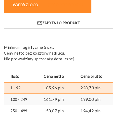
Smycz
WYCEŃ Z LOGO
KUP BEZ NADRUKU
poliestrowa
z
karabińczykiem,
ZAPYTAJ O PRODUKT
zapięciem
zabezpieczającym
i
uchwytem
na
Minimum logistyczne 5 szt.
smartfon
Ceny netto bez kosztów nadruku.
Nie prowadzimy sprzedaży detalicznej.
Ilość
Cena netto
Cena brutto
185,96
pln
228,73
pln
1 - 99
161,79
pln
199,00
pln
100 - 249
158,07
pln
194,42
pln
250 - 499