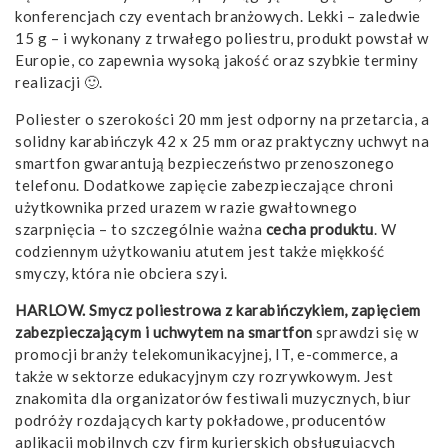
konferencjach czy eventach branżowych. Lekki – zaledwie
15 g – i wykonany z trwałego poliestru, produkt powstał w
Europie, co zapewnia wysoką jakość oraz szybkie terminy
realizacji 🙂.
Poliester o szerokości 20 mm jest odporny na przetarcia, a
solidny karabińczyk 42 x 25 mm oraz praktyczny uchwyt na
smartfon gwarantują bezpieczeństwo przenoszonego
telefonu. Dodatkowe zapięcie zabezpieczające chroni
użytkownika przed urazem w razie gwałtownego
szarpnięcia – to szczególnie ważna
cecha produktu
. W
codziennym użytkowaniu atutem jest także miękkość
smyczy, która nie obciera szyi.
HARLOW. Smycz poliestrowa z karabińczykiem, zapięciem
zabezpieczającym i uchwytem na smartfon
sprawdzi się w
promocji branży telekomunikacyjnej, IT, e-commerce, a
także w sektorze edukacyjnym czy rozrywkowym. Jest
znakomita dla organizatorów festiwali muzycznych, biur
podróży rozdających karty pokładowe, producentów
aplikacji mobilnych czy firm kurierskich obsługujących