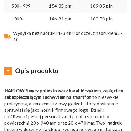
154,35
pln
189,85
pln
500 - 999
146,91
pln
180,70
pln
1000+
Wysyłka bez nadruku 1-3 dni robocze, z nadrukiem 5-
10
Opis produktu
HARLOW. Smycz poliestrowa z karabińczykiem, zapięciem
zabezpieczającym i uchwytem na smartfon
to niezwykle
praktyczny, a zarazem stylowy
gadżet
, który doskonale
sprawdzi się jako nośnik firmowego
logo
. Dzięki
możliwości pełnej personalizacji po obu stronach o
powierzchni 20 x 940 mm oraz 20 x 470 mm, Twój
nadruk
będzie widoczny z daleka, przyciągając uwagę na targach,