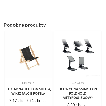
Podobne produkty
MO6513
MO6243
STOJAK NA TELEFON SILLITA,
UCHWYT NA SMARTFON
 2
W KSZTAŁCIE FOTELA
FOLDHOLD
ANTYPOŚLIZGOWY
Zakres
7,47
pln
–
7,61
pln
netto
cen:
res
8,80
pln
o
netto