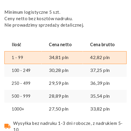
Minimum logistyczne 5 szt.
Ceny netto bez kosztów nadruku.
Nie prowadzimy sprzedaży detalicznej.
Ilość
Cena netto
Cena brutto
34,81
pln
42,82
pln
1 - 99
30,28
pln
37,25
pln
100 - 249
29,59
pln
36,39
pln
250 - 499
28,89
pln
35,54
pln
500 - 999
27,50
pln
33,82
pln
1000+
Wysyłka bez nadruku 1-3 dni robocze, z nadrukiem 5-
10