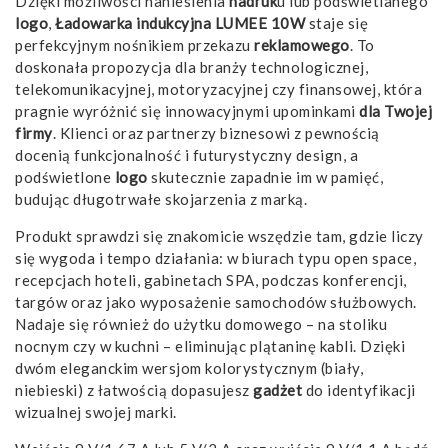
Dzięki możliwości naniesienia
nadruk
u lub podświetlanego
logo
,
Ładowarka indukcyjna LUMEE 10W
staje się
perfekcyjnym nośnikiem przekazu
reklamowego
. To
doskonała propozycja dla branży technologicznej,
telekomunikacyjnej, motoryzacyjnej czy finansowej, która
pragnie wyróżnić się innowacyjnymi upominkami
dla Twojej
firmy
. Klienci oraz partnerzy biznesowi z pewnością
docenią funkcjonalność i futurystyczny design, a
podświetlone
logo
skutecznie zapadnie im w pamięć,
budując długotrwałe skojarzenia z marką.
Produkt sprawdzi się znakomicie wszędzie tam, gdzie liczy
się wygoda i tempo działania: w biurach typu open space,
recepcjach hoteli, gabinetach SPA, podczas konferencji,
targów oraz jako wyposażenie samochodów służbowych.
Nadaje się również do użytku domowego – na stoliku
nocnym czy w kuchni – eliminując plątaninę kabli. Dzięki
dwóm eleganckim wersjom kolorystycznym (biały,
niebieski) z łatwością dopasujesz
gadżet
do identyfikacji
wizualnej swojej marki.