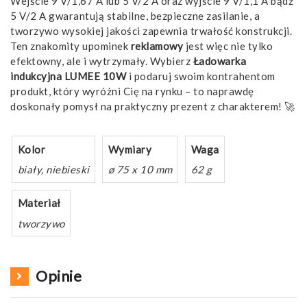
Wejście 9 V/1,67 A lub 5 V/2 A oraz wyjście 9 V/1,1 A bądź
5 V/2 A gwarantują stabilne, bezpieczne zasilanie, a
tworzywo wysokiej jakości zapewnia trwałość konstrukcji.
Ten znakomity upominek
reklamowy
jest więc nie tylko
efektowny, ale i wytrzymały. Wybierz
Ładowarka
indukcyjna LUMEE 10W
i podaruj swoim kontrahentom
produkt, który wyróżni Cię na rynku – to naprawdę
doskonały pomysł na praktyczny prezent z charakterem! 🚀
Kolor
Wymiary
Waga
biały, niebieski
ø 75 x 10 mm
62 g
Materiał
tworzywo
Opinie