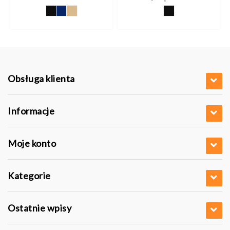
od
7,47 pln
do
3 pln
7,61 pln
0 pln
Obsługa klienta
Informacje
Moje konto
Kategorie
Ostatnie wpisy