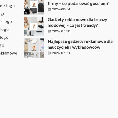
firmy – co podarować gościom?
e z logo
2026-08-04
ogo
Gadżety reklamowe dla branży
z logo
modowej – co jest trendy?
 logo
2026-07-28
 logo
Najlepsze gadżety reklamowe dla
ogo
nauczycieli i wykładowców
reklamowe
2026-07-21