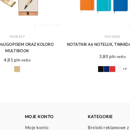
ZOBACZ WIĘCEJ
MO8107
ZOBACZ WIĘCEJ
MO1800
 DŁUGOPISEM ORAZ KOLORO
NOTATNIK A6 NOTELUX, TWARD
MULTIBOOK
3,80
pln
netto
4,81
pln
netto
+4
MOJE KONTO
KATEGORIE
Moje konto
Breloki reklamowe z