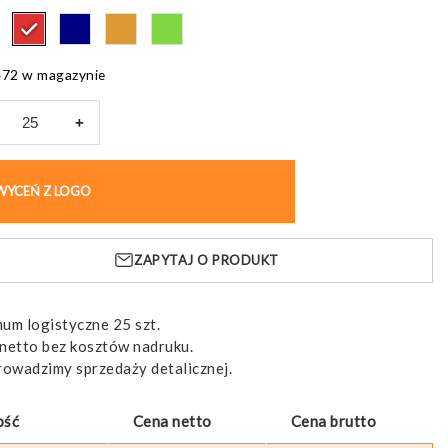
472 w magazynie
+
nik
WYCEŃ Z LOGO
KUP BEZ NADRUKU
ZAPYTAJ O PRODUKT
lingu
um logistyczne 25 szt.
netto bez kosztów nadruku.
rowadzimy sprzedaży detalicznej.
ość
Cena netto
Cena brutto