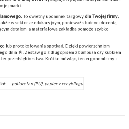
ojej marki.
klamowego
. To świetny upominek targowy
dla Twojej firmy
,
 także w sektorze edukacyjnym, ponieważ studenci docenią
ującym detalem, a materiałowa zakładka pomoże szybko
ego lub protokołowania spotkań. Dzięki powierzchniom
dego dnia 📓. Zestaw go z długopisem z bambusa czy kubkiem
ter przedsiębiorstwa. Krótko mówiąc, ten ergonomiczny i
iał
poliuretan (PU), papier z recyklingu