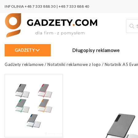
INFOLINIA
+48 7 333 888 30
|
+48 7 333 888 40
Wysz
prod
Długopisy reklamowe
GADŻETY
Gadżety reklamowe
/
Notatniki reklamowe z logo
/
Notatnik A5 Evan,