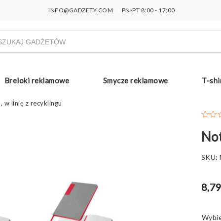
INFO@GADZETY.COM
PN-PT 8:00 - 17:00
ukiwarka
uktów
Breloki reklamowe
Smycze reklamowe
T-shi
 w linię z recyklingu
Not
SKU:
8,79