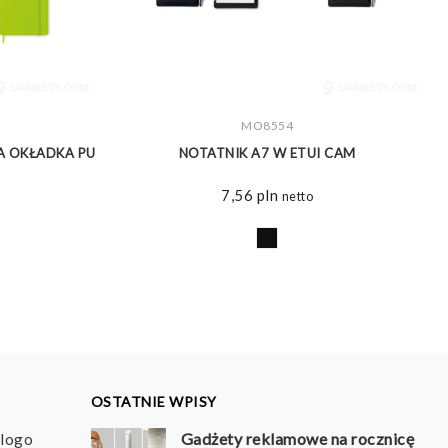
ZOBACZ WIĘCEJ
MO8554
A OKŁADKA PU
NOTATNIK A7 W ETUI CAM
7,56
pln
netto
OSTATNIE WPISY
Gadżety reklamowe na rocznicę
 logo