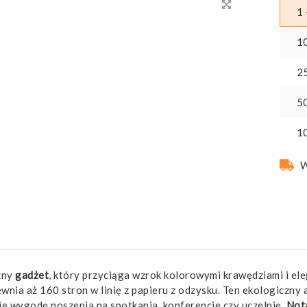
1 
1
2
5
1
W
zny
gadżet
, który przyciąga wzrok kolorowymi krawędziami i el
ewnia aż 160 stron w linię z papieru z odzysku. Ten ekologiczny
e wygodę noszenia na spotkania, konferencje czy uczelnię.
Nota