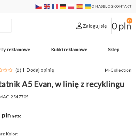
O NAS
BLOG
KONTAKT
0
0
pln
Zaloguj się
rty reklamowe
Kubki reklamowe
Sklep
Dodaj opinię
(0)
M-Collection
atnik A5 Evan, w linię z recyklingu
MAC-2547705
 pln
netto
Kolor