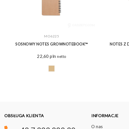
ZOBACZ WIĘCEJ
MO6225
S
SOSNOWY NOTES GROWNOTEBOOK™
NOTES Z
22,60
pln
netto
OBSŁUGA KLIENTA
INFORMACJE
O nas