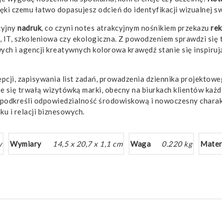
ęki czemu łatwo dopasujesz odcień do identyfikacji wizualnej sw
zyjny
nadruk
, co czyni notes atrakcyjnym nośnikiem przekazu
re
, IT, szkoleniowa czy ekologiczna. Z powodzeniem sprawdzi się
wych i agencji kreatywnych kolorowa krawędź stanie się inspir
pcji, zapisywania list zadań, prowadzenia dziennika projektow
e się trwałą wizytówką marki, obecny na biurkach klientów każ
 podkreśli odpowiedzialność środowiskową i nowoczesny charak
u i relacji biznesowych.
y
Wymiary
14,5 x 20,7 x 1,1 cm
Waga
0.220 kg
Mater