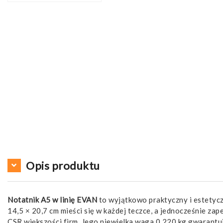
Opis produktu
Notatnik A5 w linię EVAN
to wyjątkowo praktyczny i estetyc
14,5 × 20,7 cm mieści się w każdej teczce, a jednocześnie zap
CSR większości firm. Jego niewielka waga 0,220 kg gwarantuj