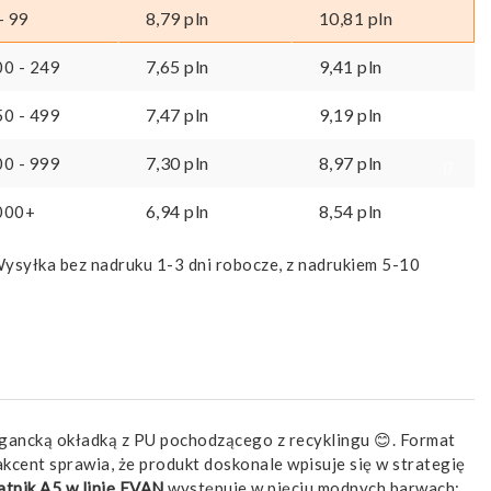
8,79
pln
10,81
pln
- 99
7,65
pln
9,41
pln
00 - 249
7,47
pln
9,19
pln
50 - 499
7,30
pln
8,97
pln
00 - 999
6,94
pln
8,54
pln
000+
ysyłka bez nadruku 1-3 dni robocze, z nadrukiem 5-10
egancką okładką z PU pochodzącego z recyklingu 😊. Format
 akcent sprawia, że produkt doskonale wpisuje się w strategię
tnik A5 w linię EVAN
występuje w pięciu modnych barwach: