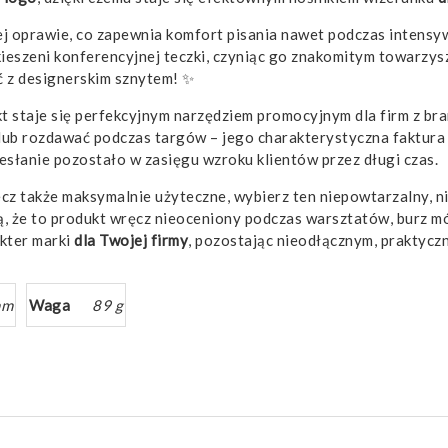
zytej oprawie, co zapewnia komfort pisania nawet podczas inte
kieszeni konferencyjnej teczki, czyniąc go znakomitym towarz
ść z designerskim sznytem! ✨
t staje się perfekcyjnym narzędziem promocyjnym dla firm z br
ub rozdawać podczas targów – jego charakterystyczna faktura 
esłanie pozostało w zasięgu wzroku klientów przez długi czas.
 lecz także maksymalnie użyteczne, wybierz ten niepowtarzalny, 
, że to produkt wręcz nieoceniony podczas warsztatów, burz mó
kter marki
dla Twojej firmy
, pozostając nieodłącznym, praktyc
mm
Waga
89 g