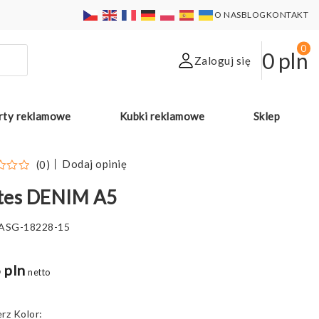
O NAS
BLOG
KONTAKT
0
0
pln
Zaloguj się
rty reklamowe
Kubki reklamowe
Sklep
Dodaj opinię
(0)
tes DENIM A5
ASG-18228-15
 pln
netto
Kolor