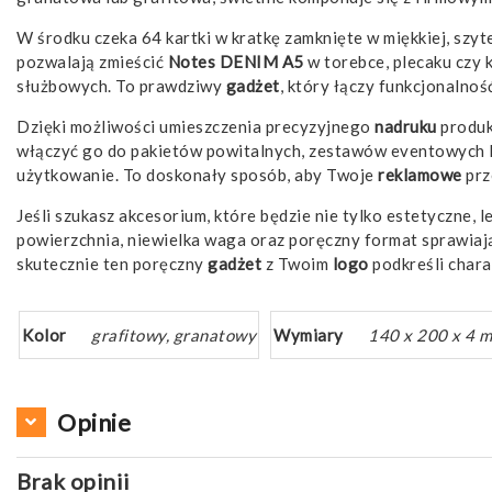
W środku czeka 64 kartki w kratkę zamknięte w miękkiej, s
pozwalają zmieścić
Notes DENIM A5
w torebce, plecaku czy 
służbowych. To prawdziwy
gadżet
, który łączy funkcjonalno
Dzięki możliwości umieszczenia precyzyjnego
nadruku
produk
włączyć go do pakietów powitalnych, zestawów eventowych l
użytkowanie. To doskonały sposób, aby Twoje
reklamowe
prz
Jeśli szukasz akcesorium, które będzie nie tylko estetyczne,
powierzchnia, niewielka waga oraz poręczny format sprawiają
skutecznie ten poręczny
gadżet
z Twoim
logo
podkreśli chara
Kolor
grafitowy, granatowy
Wymiary
140 x 200 x 4 
Opinie
Brak opinii