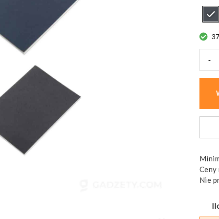
3
-
ilość
Note
DEN
A5
Minim
Ceny 
Nie p
Il