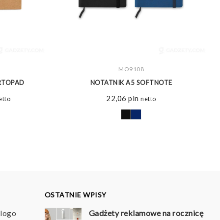
ZOBACZ WIĘCEJ
MO9108
ARTOPAD
NOTATNIK A5 SOFTNOTE
akres
22,06
pln
etto
netto
n:
d
19 pln
o
22 pln
OSTATNIE WPISY
Gadżety reklamowe na rocznicę
 logo