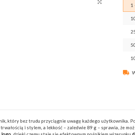
1 
1
2
5
1
W
nik, który bez trudu przyciągnie uwagę każdego użytkownika. P
 trwałością i stylem, a lekkość – zaledwie 89 g – sprawia, że mo
m
logo
, dzięki czemu staje się efektownym nośnikiem wizerunku
d