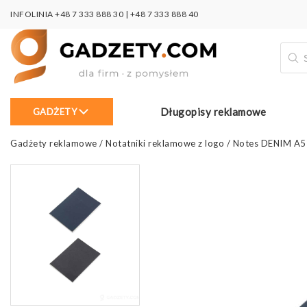
INFOLINIA
+48 7 333 888 30
|
+48 7 333 888 40
Wysz
prod
Długopisy reklamowe
GADŻETY
Gadżety reklamowe
/
Notatniki reklamowe z logo
/
Notes DENIM A5