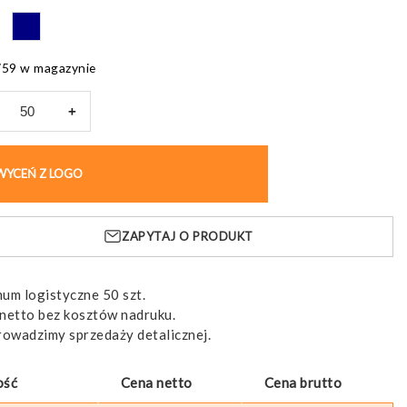
759 w magazynie
+
s
IM
WYCEŃ Z LOGO
KUP BEZ NADRUKU
ZAPYTAJ O PRODUKT
um logistyczne 50 szt.
netto bez kosztów nadruku.
rowadzimy sprzedaży detalicznej.
ość
Cena netto
Cena brutto