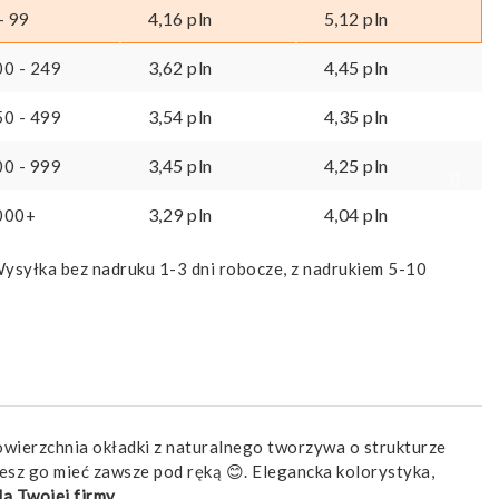
4,16
pln
5,12
pln
- 99
3,62
pln
4,45
pln
00 - 249
3,54
pln
4,35
pln
50 - 499
3,45
pln
4,25
pln
00 - 999
3,29
pln
4,04
pln
000+
ysyłka bez nadruku 1-3 dni robocze, z nadrukiem 5-10
owierzchnia okładki z naturalnego tworzywa o strukturze
żesz go mieć zawsze pod ręką 😊. Elegancka kolorystyka,
la Twojej firmy
.