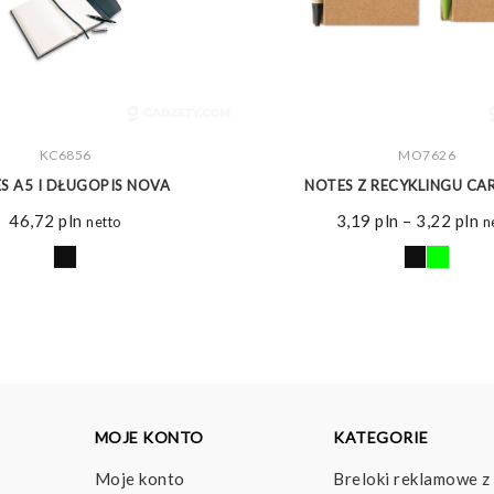
ZOBACZ WIĘCEJ
KC6856
ZOBACZ WIĘCEJ
MO7626
S A5 I DŁUGOPIS NOVA
NOTES Z RECYKLINGU C
Z
46,72
pln
3,19
pln
–
3,22
pln
netto
n
ce
o
3,
d
3,
MOJE KONTO
KATEGORIE
Moje konto
Breloki reklamowe z