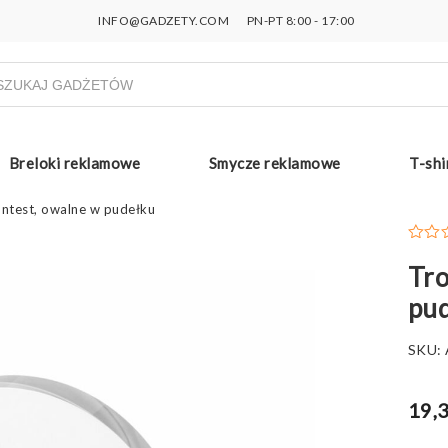
INFO@GADZETY.COM
PN-PT 8:00 - 17:00
ukiwarka
uktów
Breloki reklamowe
Smycze reklamowe
T-shi
ntest, owalne w pudełku
Tro
pu
SKU:
19,3