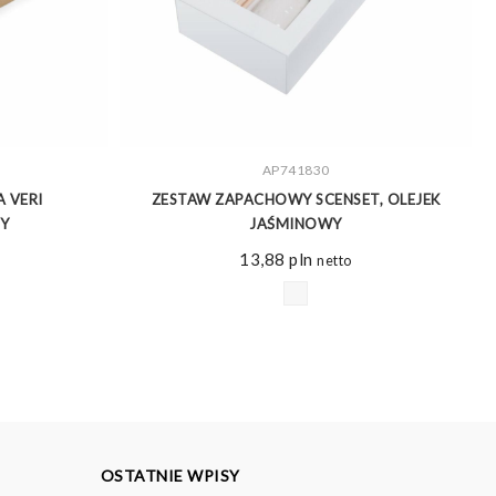
ZOBACZ WIĘCEJ
AP741830
 VERI
ZESTAW ZAPACHOWY SCENSET, OLEJEK
Y
JAŚMINOWY
13,88
pln
netto
OSTATNIE WPISY