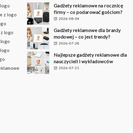
Gadżety reklamowe na rocznicę
 logo
firmy – co podarować gościom?
e z logo
2026-08-04
ogo
Gadżety reklamowe dla branży
z logo
modowej – co jest trendy?
 logo
2026-07-28
 logo
Najlepsze gadżety reklamowe dla
ogo
nauczycieli i wykładowców
reklamowe
2026-07-21