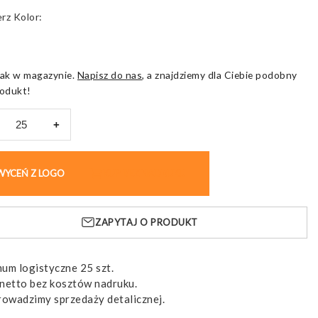
Kolor
ak w magazynie.
Napisz do nas
, a znajdziemy dla Ciebie podobny
odukt!
+
eum
ne
WYCEŃ Z LOGO
KUP BEZ NADRUKU
st,
ne
ZAPYTAJ O PRODUKT
ku
um logistyczne 25 szt.
netto bez kosztów nadruku.
rowadzimy sprzedaży detalicznej.