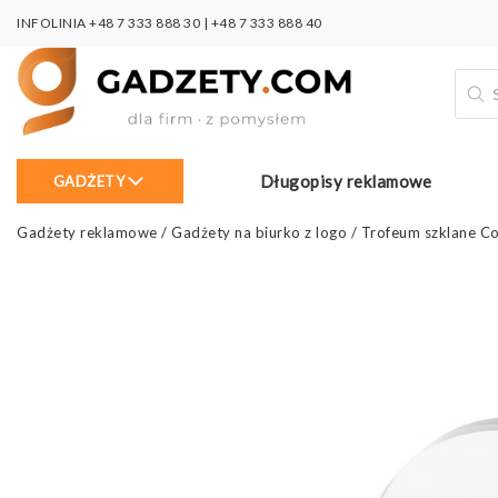
INFOLINIA
+48 7 333 888 30
|
+48 7 333 888 40
Wysz
prod
Długopisy reklamowe
GADŻETY
Gadżety reklamowe
/
Gadżety na biurko z logo
/
Trofeum szklane Co