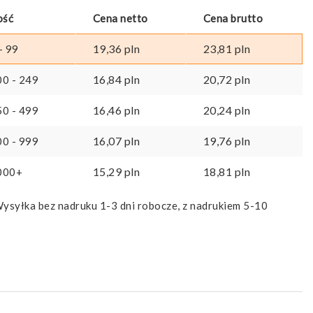
ość
Cena netto
Cena brutto
19,36
pln
23,81
pln
- 99
16,84
pln
20,72
pln
00 - 249
16,46
pln
20,24
pln
50 - 499
16,07
pln
19,76
pln
00 - 999
15,29
pln
18,81
pln
000+
ysyłka bez nadruku 1-3 dni robocze, z nadrukiem 5-10