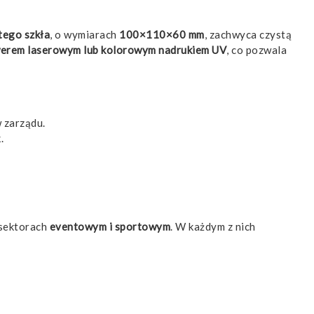
tego szkła
, o wymiarach
100×110×60 mm
, zachwyca czystą
awerem laserowym lub kolorowym nadrukiem UV
, co pozwala
 zarządu.
.
 sektorach
eventowym i sportowym
. W każdym z nich