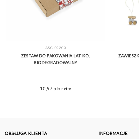
ZOBACZ WIĘCEJ
ASG-02200
O
ZESTAW DO PAKOWANIA LATIKO,
ZAWIESZK
BIODEGRADOWALNY
10,97
pln
netto
OBSŁUGA KLIENTA
INFORMACJE