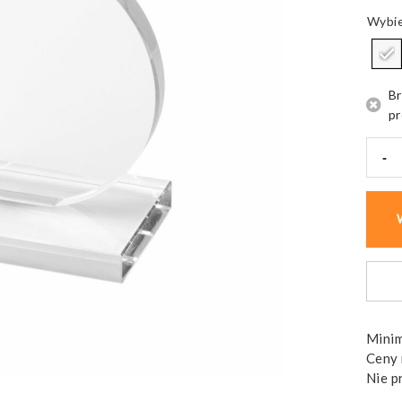
Br
pr
-
ilość
Trof
szkla
Conte
owal
w
pudeł
Minim
Ceny 
Nie p