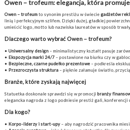
Owen – trofeum: elegancja, która promuj
Owen – trofeum
to synonim prestiżu w świecie
gadżetów rek
linią i perfekcyjnym szlifem. Dzięki dużej, gładkiej powierzch
umieścić logo, motto lub nazwiska laureatów w sposób trwały
Dlaczego warto wybrać Owen – trofeum?
•
Uniwersalny design
– minimalistyczny kształt pasuje zarów
•
Ekspozycja marki 24/7
– postawione na biurku czy w gabloci
•
Bezpieczne, czarne pudełko prezentowe
– podkreśla eksklu
•
Przezroczysta struktura
– pięknie załamuje światło, przyc
Branże, które zyskają najwięcej
Statuetka doskonale sprawdzi się w promocji
branży finansow
elegancka nagroda z logo podniesie prestiż gali, konferencji 
Dla kogo?
•
Korpo-liderzy i start-upy
– aby nagrodzić pracownika miesi