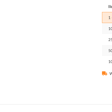
Il
1 
1
2
5
1
W