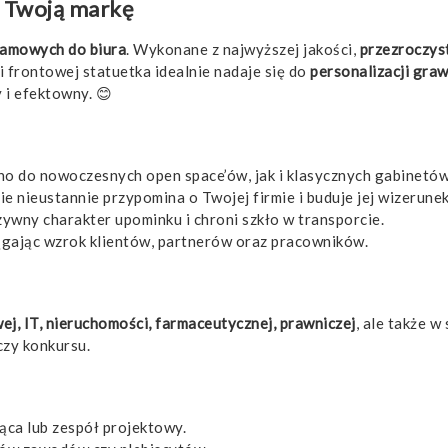
e Twoją markę
lamowych do biura
. Wykonane z najwyższej jakości,
przezroczys
ni frontowej statuetka idealnie nadaje się do
personalizacji gr
 i efektowny. 😊
no do nowoczesnych open space’ów, jak i klasycznych gabinetów
e nieustannie przypomina o Twojej firmie i buduje jej wizerunek
zywny charakter upominku i chroni szkło w transporcie.
iągając wzrok klientów, partnerów oraz pracowników.
ej, IT, nieruchomości, farmaceutycznej, prawniczej
, ale także w
czy konkursu.
ąca lub zespół projektowy.