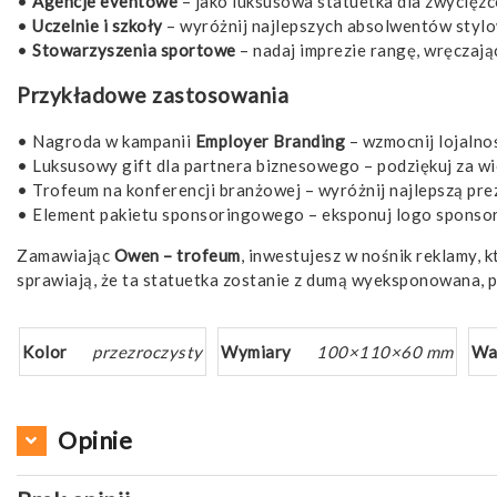
•
Agencje eventowe
– jako luksusowa statuetka dla zwycięz
•
Uczelnie i szkoły
– wyróżnij najlepszych absolwentów stylo
•
Stowarzyszenia sportowe
– nadaj imprezie rangę, wręczaj
Przykładowe zastosowania
• Nagroda w kampanii
Employer Branding
– wzmocnij lojalno
• Luksusowy gift dla partnera biznesowego – podziękuj za wi
• Trofeum na konferencji branżowej – wyróżnij najlepszą pre
• Element pakietu sponsoringowego – eksponuj logo sponsor
Zamawiając
Owen – trofeum
, inwestujesz w nośnik reklamy, 
sprawiają, że ta statuetka zostanie z dumą wyeksponowana, 
Kolor
przezroczysty
Wymiary
100×110×60 mm
Wa
Opinie