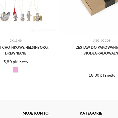
ZOBACZ WIĘCEJ
CX1349
ZOBACZ WIĘCEJ
ASG-02208
I CHOINKOWE HELSINBORG,
ZESTAW DO PAKOWANIA
DREWNIANE
BIODEGRADOWALN
5,80
pln
netto
18,30
pln
netto
MOJE KONTO
KATEGORIE