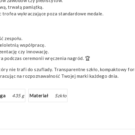
ców zawodów czy plebiscytów.
wą, trwałą pamiątką.
ąc trofea wykraczające poza standardowe medale.
ść zespołu.
eloletnią współpracę.
zentację czy innowację.
a podczas ceremonii wręczenia nagród. 🏆
który nie trafi do szuflady. Transparentne szkło, kompaktowy fo
pracując na rozpoznawalność Twojej marki każdego dnia.
ga
435 g
Materiał
Szkło