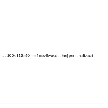
rmat
100×110×60 mm
i możliwość pełnej personalizacji