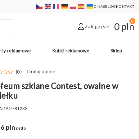
O NAS
BLOG
KONTAKT
0
0
pln
Zaloguj się
rty reklamowe
Kubki reklamowe
Sklep
Dodaj opinię
(0)
feum szklane Contest, owalne w
dełku
ADAP781238
6 pln
netto