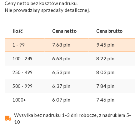
Ceny netto bez kosztów nadruku.
Nie prowadzimy sprzedaży detalicznej.
Ilość
Cena netto
Cena brutto
7,68
pln
9,45
pln
1 - 99
6,68
pln
8,22
pln
100 - 249
6,53
pln
8,03
pln
250 - 499
6,37
pln
7,84
pln
500 - 999
6,07
pln
7,46
pln
1000+
Wysyłka bez nadruku 1-3 dni robocze, z nadrukiem 5-
10