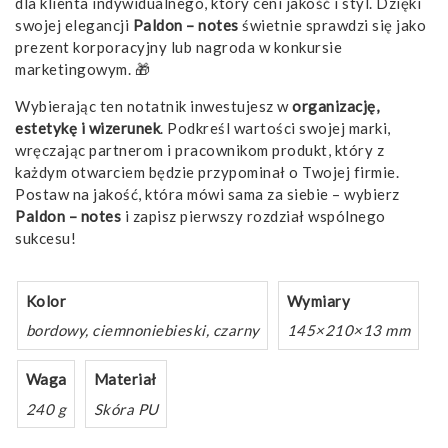
dla klienta indywidualnego, który ceni jakość i styl. Dzięki
swojej elegancji
Paldon – notes
świetnie sprawdzi się jako
prezent korporacyjny lub nagroda w konkursie
marketingowym. 🎁
Wybierając ten notatnik inwestujesz w
organizację,
estetykę i wizerunek
. Podkreśl wartości swojej marki,
wręczając partnerom i pracownikom produkt, który z
każdym otwarciem będzie przypominał o Twojej firmie.
Postaw na jakość, która mówi sama za siebie – wybierz
Paldon – notes
i zapisz pierwszy rozdział wspólnego
sukcesu!
Kolor
Wymiary
bordowy, ciemnoniebieski, czarny
145×210×13 mm
Waga
Materiał
240 g
Skóra PU