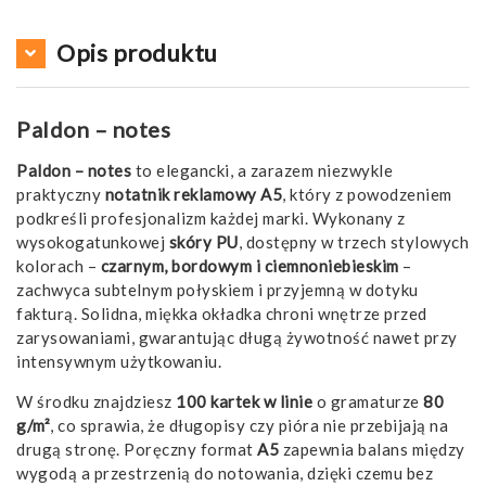
Opis produktu
Paldon – notes
Paldon – notes
to elegancki, a zarazem niezwykle
praktyczny
notatnik reklamowy A5
, który z powodzeniem
podkreśli profesjonalizm każdej marki. Wykonany z
wysokogatunkowej
skóry PU
, dostępny w trzech stylowych
kolorach –
czarnym, bordowym i ciemnoniebieskim
–
zachwyca subtelnym połyskiem i przyjemną w dotyku
fakturą. Solidna, miękka okładka chroni wnętrze przed
zarysowaniami, gwarantując długą żywotność nawet przy
intensywnym użytkowaniu.
W środku znajdziesz
100 kartek w linie
o gramaturze
80
g/m²
, co sprawia, że długopisy czy pióra nie przebijają na
drugą stronę. Poręczny format
A5
zapewnia balans między
wygodą a przestrzenią do notowania, dzięki czemu bez