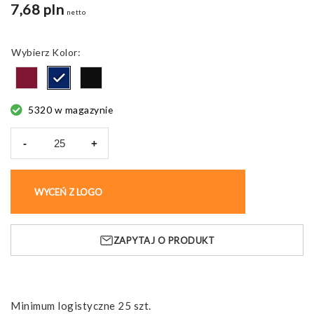
7,68 pln
netto
Kolor
5320 w magazynie
-
+
ilość
Sopuk
notes
WYCEŃ Z LOGO
KUP BEZ NADRUKU
ZAPYTAJ O PRODUKT
Minimum logistyczne 25 szt.