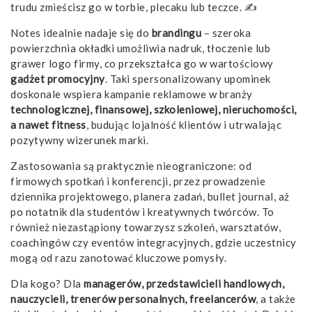
trudu zmieścisz go w torbie, plecaku lub teczce. ✍️
Notes idealnie nadaje się do
brandingu
– szeroka
powierzchnia okładki umożliwia nadruk, tłoczenie lub
grawer logo firmy, co przekształca go w wartościowy
gadżet promocyjny
. Taki spersonalizowany upominek
doskonale wspiera kampanie reklamowe w branży
technologicznej, finansowej, szkoleniowej, nieruchomości,
a nawet fitness
, budując lojalność klientów i utrwalając
pozytywny wizerunek marki.
Zastosowania są praktycznie nieograniczone: od
firmowych spotkań i konferencji, przez prowadzenie
dziennika projektowego, planera zadań, bullet journal, aż
po notatnik dla studentów i kreatywnych twórców. To
również niezastąpiony towarzysz szkoleń, warsztatów,
coachingów czy eventów integracyjnych, gdzie uczestnicy
mogą od razu zanotować kluczowe pomysły.
Dla kogo? Dla
managerów, przedstawicieli handlowych,
nauczycieli, trenerów personalnych, freelancerów
, a także