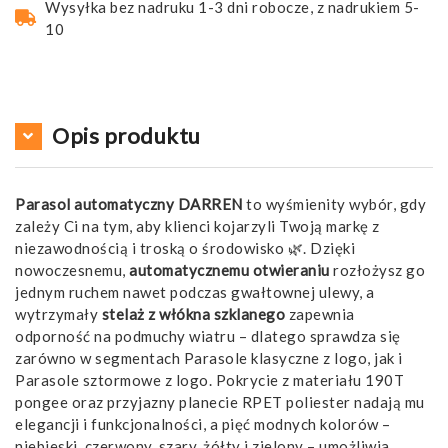
Wysyłka bez nadruku 1-3 dni robocze, z nadrukiem 5-
10
Opis produktu
Parasol automatyczny DARREN
to wyśmienity wybór, gdy
zależy Ci na tym, aby klienci kojarzyli Twoją markę z
niezawodnością i troską o środowisko 🌿. Dzięki
nowoczesnemu,
automatycznemu otwieraniu
rozłożysz go
jednym ruchem nawet podczas gwałtownej ulewy, a
wytrzymały
stelaż z włókna szklanego
zapewnia
odporność na podmuchy wiatru – dlatego sprawdza się
zarówno w segmentach Parasole klasyczne z logo, jak i
Parasole sztormowe z logo. Pokrycie z materiału 190T
pongee oraz przyjazny planecie RPET poliester nadają mu
elegancji i funkcjonalności, a pięć modnych kolorów –
niebieski, czerwony, szary, żółty i zielony – umożliwia