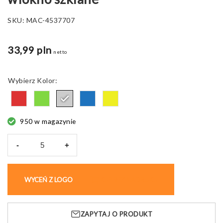
SKU:
MAC-4537707
33,99 pln
netto
Kolor
950 w magazynie
-
+
ilość
Parasol
automatyczny
WYCEŃ Z LOGO
KUP BEZ NADRUKU
Darren,
włókno
szklane
ZAPYTAJ O PRODUKT