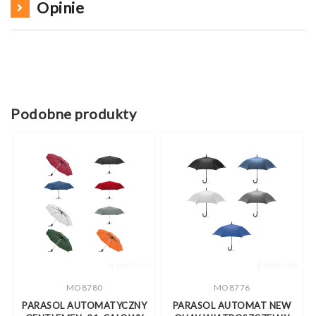
Opinie
Podobne produkty
MO8780
MO8776
PARASOL AUTOMATYCZNY
PARASOL AUTOMAT NEW
P