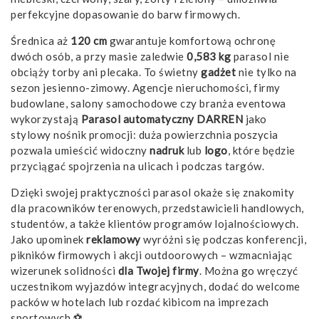
perfekcyjne dopasowanie do barw firmowych.
Średnica aż
120 cm
gwarantuje komfortową ochronę
dwóch osób, a przy masie zaledwie
0,583 kg
parasol nie
obciąży torby ani plecaka. To świetny
gadżet
nie tylko na
sezon jesienno-zimowy. Agencje nieruchomości, firmy
budowlane, salony samochodowe czy branża eventowa
wykorzystają
Parasol automatyczny DARREN
jako
stylowy nośnik promocji: duża powierzchnia poszycia
pozwala umieścić widoczny
nadruk
lub
logo
, które będzie
przyciągać spojrzenia na ulicach i podczas targów.
Dzięki swojej praktyczności parasol okaże się znakomity
dla pracowników terenowych, przedstawicieli handlowych,
studentów, a także klientów programów lojalnościowych.
Jako upominek
reklamowy
wyróżni się podczas konferencji,
pikników firmowych i akcji outdoorowych – wzmacniając
wizerunek solidności
dla Twojej firmy
. Można go wręczyć
uczestnikom wyjazdów integracyjnych, dodać do welcome
packów w hotelach lub rozdać kibicom na imprezach
sportowych ⚽.