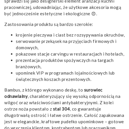
sprawdzi się jako designerski element aranżacji kuchni
pracowniczej, udowadniając, że użytkowe akcesoria mogą
być jednocześnie estetyczne i ekologiczne 😍.
Zastosowania produktu są bardzo szerokie:
krojenie pieczywa i ciast bez rozsypywania okruchów,
serwowanie przekąsek na przyjęciach firmowych i
domowych,
pokazowe stacje carvingu w restauracjach i hotelach,
prezentacja produktów spożywczych na targach
branżowych,
upominek VIP w programach lojalnościowych lub
świątecznych koszach prezentowych.
Bambus, z którego wykonano deskę, to
surowiec
odnawialny
, charakteryzujący się wysoką odpornością na
wilgoć oraz właściwościami antybakteryjnymi. Z kolei
ostrze noża powstało z
stal 304
, co gwarantuje
długotrwałą ostrość i łatwe ostrzenie. Całość zapakowana
jest w eleganckie, kraftowe pudełko upominkowe – gotowe
do wręczenia klientom, kontrahentom lub pracownikom.