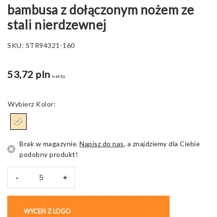
bambusa z dołączonym nożem ze
stali nierdzewnej
SKU:
STR94321-160
53,72 pln
netto
Kolor
Brak w magazynie.
Napisz do nas
, a znajdziemy dla Ciebie
podobny produkt!
-
+
ilość
PASSARD.
Deska
WYCEŃ Z LOGO
KUP BEZ NADRUKU
do