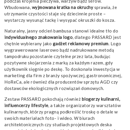
podczas krojenia pieczywa, warzyw bądź serów.
Wbudowana,
wyjmowana kratka na okruchy
sprawia, że
utrzymanie czystości staje się dziecinnie proste –
wystarczy wysunąć tackę i wysypać okruszki do kosza.
Naturalny, jasny odcień bambusa stanowi idealne tło do
indywidualnego znakowania logo
, dlatego PASSARD jest
chętnie wybierany jako
gadżet reklamowy premium
. Logo
wygrawerowane laserowo bądź nadrukowane metodą
tampodruku pozostanie czytelne przez lata, budując
pozytywne skojarzenia z marką za każdym razem, gdy
użytkownik sięgnie po deskę. To doskonała inwestycja w
marketing dla firm z branży spożywczej, gastronomicznej,
HoReCa, ale również dla producentów sprzętu AGD czy
dostawców ekologicznych rozwiązań domowych.
Zestaw PASSARD pokochają również
blogerzy kulinarni,
influencerzy lifestyle
, a także organizatorzy warsztatów
kulinarnych, którzy pragną podkreślić troskę o detale w
swoich materiałach foto- i wideo. W biurach
architektonicznych czy studiach projektowych deska