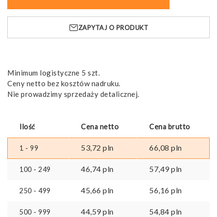
chleba
z
ZAPYTAJ O PRODUKT
bambusa
z
dołączonym
nożem
ze
Minimum logistyczne 5 szt.
stali
Ceny netto bez kosztów nadruku.
nierdzewnej
Nie prowadzimy sprzedaży detalicznej.
Ilość
Cena netto
Cena brutto
53,72
pln
66,08
pln
1 - 99
46,74
pln
57,49
pln
100 - 249
45,66
pln
56,16
pln
250 - 499
44,59
pln
54,84
pln
500 - 999