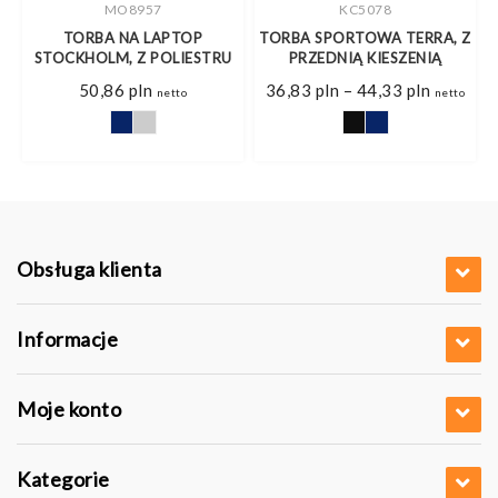
MO8957
KC5078
,
TORBA NA LAPTOP
TORBA SPORTOWA TERRA, Z
T
STOCKHOLM, Z POLIESTRU
PRZEDNIĄ KIESZENIĄ
res
Zakres
50,86
pln
36,83
pln
–
44,33
pln
o
netto
netto
cen:
od
2 pln
36,83 pl
do
6 pln
44,33 pl
Obsługa klienta
Informacje
Moje konto
Kategorie