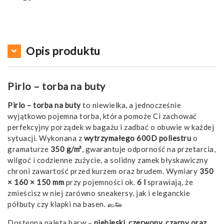
Opis produktu
Pirlo – torba na buty
Pirlo – torba na buty
to niewielka, a jednocześnie
wyjątkowo pojemna torba, która pomoże Ci zachować
perfekcyjny porządek w bagażu i zadbać o obuwie w każdej
sytuacji. Wykonana z
wytrzymałego 600D poliestru
o
gramaturze
350 g/m²
, gwarantuje odporność na przetarcia,
wilgoć i codzienne zużycie, a solidny zamek błyskawiczny
chroni zawartość przed kurzem oraz brudem. Wymiary
350
× 160 × 150 mm
przy pojemności ok.
6 l
sprawiają, że
zmieścisz w niej zarówno sneakersy, jak i eleganckie
półbuty czy klapki na basen. 🥿👟
Dostępna paleta barw –
niebieski, czerwony, czarny oraz