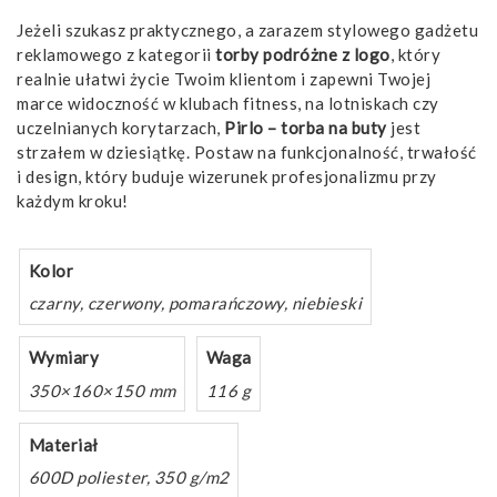
Jeżeli szukasz praktycznego, a zarazem stylowego gadżetu
reklamowego z kategorii
torby podróżne z logo
, który
realnie ułatwi życie Twoim klientom i zapewni Twojej
marce widoczność w klubach fitness, na lotniskach czy
uczelnianych korytarzach,
Pirlo – torba na buty
jest
strzałem w dziesiątkę. Postaw na funkcjonalność, trwałość
i design, który buduje wizerunek profesjonalizmu przy
każdym kroku!
Kolor
czarny, czerwony, pomarańczowy, niebieski
Wymiary
Waga
350×160×150 mm
116 g
Materiał
600D poliester, 350 g/m2