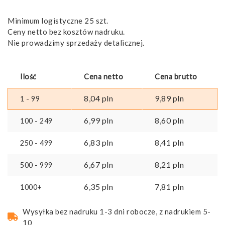
Minimum logistyczne 25 szt.
Ceny netto bez kosztów nadruku.
Nie prowadzimy sprzedaży detalicznej.
Ilość
Cena netto
Cena brutto
8,04
pln
9,89
pln
1 - 99
6,99
pln
8,60
pln
100 - 249
6,83
pln
8,41
pln
250 - 499
6,67
pln
8,21
pln
500 - 999
6,35
pln
7,81
pln
1000+
Wysyłka bez nadruku 1-3 dni robocze, z nadrukiem 5-
10