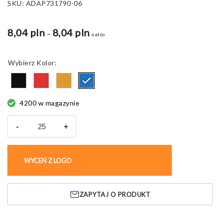
SKU:
ADAP731790-06
8,04 pln
8,04 pln
Zakres
–
netto
cen:
od
Kolor
8,04 pln
do
9,52 pln
4200 w magazynie
-
+
ilość
Torba
na
WYCEŃ Z LOGO
KUP BEZ NADRUKU
buty
Tissa,
600D
ZAPYTAJ O PRODUKT
poliester,
zamykana