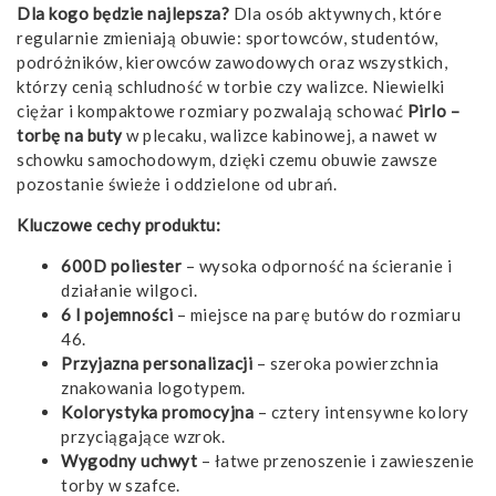
Dla kogo będzie najlepsza?
Dla osób aktywnych, które
regularnie zmieniają obuwie: sportowców, studentów,
podróżników, kierowców zawodowych oraz wszystkich,
którzy cenią schludność w torbie czy walizce. Niewielki
ciężar i kompaktowe rozmiary pozwalają schować
Pirlo –
torbę na buty
w plecaku, walizce kabinowej, a nawet w
schowku samochodowym, dzięki czemu obuwie zawsze
pozostanie świeże i oddzielone od ubrań.
Kluczowe cechy produktu:
600D poliester
– wysoka odporność na ścieranie i
działanie wilgoci.
6 l pojemności
– miejsce na parę butów do rozmiaru
46.
Przyjazna personalizacji
– szeroka powierzchnia
znakowania logotypem.
Kolorystyka promocyjna
– cztery intensywne kolory
przyciągające wzrok.
Wygodny uchwyt
– łatwe przenoszenie i zawieszenie
torby w szafce.