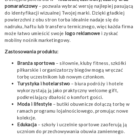
pomarańczowy
– pozwala wybrać wersję najlepiej pasującą
do identyfikacji wizualnej Twojej marki. Dzięki gładkiej
powierzchni z obu stron torba idealnie nadaje się do
nadruku, haftu lub transferu termicznego, więc każda firma
może łatwo umieścić swoje
logo reklamowe
i zyskać
mobilny nośnik marketingowy.
Zastosowania produktu:
Branża sportowa
– siłownie, kluby fitness, szkółki
piłkarskie i organizatorzy biegów mogą wręczać
torbę uczestnikom lub nowym członkom.
Turystyka i hotelarstwo
– biura podróży i hotele
wykorzystają ją jako praktyczny welcome gift,
podkreślający dbałość o komfort gości.
Moda i lifestyle
– butiki obuwnicze dołączą torbę w
ramach programu lojalnościowego, promując nowe
kolekcje.
Edukacja
– szkoły i uczelnie sportowe zaoferują ją
uczniom do przechowywania obuwia zamiennego.