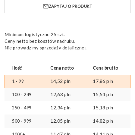
ładowanie
ZAPYTAJ O PRODUKT
Minimum logistyczne 25 szt.
Ceny netto bez kosztów nadruku.
Nie prowadzimy sprzedaży detalicznej.
Ilość
Cena netto
Cena brutto
14,52
pln
17,86
pln
1 - 99
12,63
pln
15,54
pln
100 - 249
12,34
pln
15,18
pln
250 - 499
12,05
pln
14,82
pln
500 - 999
11,47
pln
14,11
pln
1000+