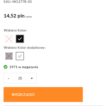
SKU:
MO2778-03
14,52 pln
netto
Kolor
Kolor dodatkowy
2971 w magazynie
-
+
ilość
Kabel
magnetyczny
WYCEŃ Z LOGO
KUP BEZ NADRUKU
Braid,
szybkie