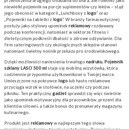
przenoszenia drugiego śniadania do biura, ale również jako
niewielki pojemnik na porcje suplementów czy leków – stąd
jego obecność w kategorii „Lunchboxy z
logo
” oraz
„Pojemniki na tabletki z
logo
”. W branży farmaceutycznej
posłuży jako stylowy upominek
reklamowy
rozdawany
podczas konferencji, natomiast w sektorze fitness i
dietetycznym podkreśli dbałość o zdrowe odżywianie. Dla
firm cateringowych czy ekologicznych sklepów stanowi
natomiast świetny nośnik przekazu pro­ środowiskowego.
Dzięki możliwości naniesienia trwałego
nadruku
,
Pojemnik
szklany LASO 500 ml
staje się mobilną wizytówką, która
codziennie przypomina użytkownikowi o Twojej marce.
Umieszczone na pokrywce
logo
lub hasło reklamowe
przyciąga wzrok w stołówce, na uczelni czy podczas
pikniku. Ten praktyczny
gadżet
sprawdzi się więc świetnie
jako upominek motywacyjny dla pracowników, prezent dla
klientów siłowni, a także bonus do prenumeraty magazynu
kulinarnego.
Produkt jest
reklamowy
w najlepszym tego słowa