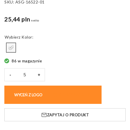
SKU:
ASG-16522-01
25,44 pln
netto
Kolor
86 w magazynie
-
+
ilość
Pojemnik
szklany
WYCEŃ Z LOGO
KUP BEZ NADRUKU
Laso
500,
żaroodporny
ZAPYTAJ O PRODUKT