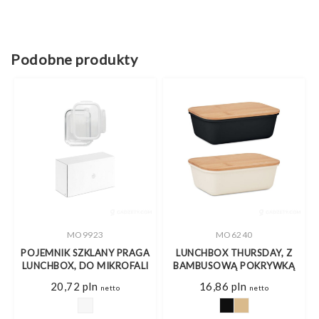
Podobne produkty
MO9923
MO6240
POJEMNIK SZKLANY PRAGA
LUNCHBOX THURSDAY, Z
NA
LUNCHBOX, DO MIKROFALI
BAMBUSOWĄ POKRYWKĄ
20,72
pln
16,86
pln
netto
netto