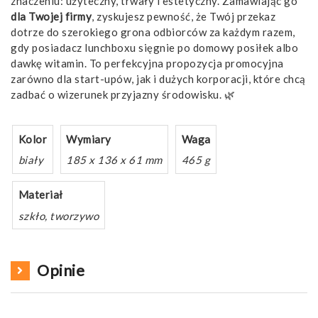
znaczeniu: użyteczny, trwały i estetyczny. Zamawiając go
dla Twojej firmy
, zyskujesz pewność, że Twój przekaz
dotrze do szerokiego grona odbiorców za każdym razem,
gdy posiadacz lunchboxu sięgnie po domowy posiłek albo
dawkę witamin. To perfekcyjna propozycja promocyjna
zarówno dla start-upów, jak i dużych korporacji, które chcą
zadbać o wizerunek przyjazny środowisku. 🌿
Kolor
Wymiary
Waga
biały
185 x 136 x 61 mm
465 g
Materiał
szkło, tworzywo
Opinie