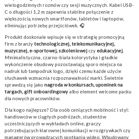
wielogodzinnych rozmów czy sesji muzycznych. Kabel USB-
C o długości 1,2 m zapewnia stabilne połączenie z
większością nowych smartfonów, tabletów i laptopów,
eliminując potrzebę przejściówek. 🎧
Produkt doskonale wpisuje się w strategię promocyjną
firm z branży
technologicznej, telekomunikacyjnej,
muzycznej, e-sportowej, szkoleniowej
czy
edukacyjnej
.
Minimalistyczna, czarno-biała kolorystyka i gładkie
wykończenie obudowy pozostawiają sporo miejsca na
nadruk lub tampodruk logo, dzięki czemu każde użycie
słuchawek wzmacnia rozpoznawalność marki. Świetnie
sprawdzą się jako
nagroda w konkursach, upominek na
targach, gift onboardingowy
albo element welcome packu
dla nowych pracowników.
Dla kogo najlepsze? Dla osób ceniących mobilność i styl:
handlowców w ciągłych podróżach, studentów
uczestniczących w wykładach online, graczy
potrzebujących klarownej komunikacji w rozgrywkach czy
managerów prowadzących spotkania wideo. Wbudowany