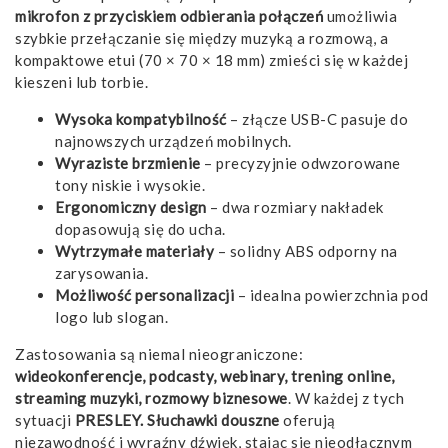
mikrofon z przyciskiem odbierania połączeń
umożliwia
szybkie przełączanie się między muzyką a rozmową, a
kompaktowe etui (70 × 70 × 18 mm) zmieści się w każdej
kieszeni lub torbie.
Wysoka kompatybilność
– złącze USB-C pasuje do
najnowszych urządzeń mobilnych.
Wyraziste brzmienie
– precyzyjnie odwzorowane
tony niskie i wysokie.
Ergonomiczny design
– dwa rozmiary nakładek
dopasowują się do ucha.
Wytrzymałe materiały
– solidny ABS odporny na
zarysowania.
Możliwość personalizacji
– idealna powierzchnia pod
logo lub slogan.
Zastosowania są niemal nieograniczone:
wideokonferencje, podcasty, webinary, trening online,
streaming muzyki, rozmowy biznesowe
. W każdej z tych
sytuacji
PRESLEY. Słuchawki douszne
oferują
niezawodność i wyraźny dźwięk, stając się nieodłącznym