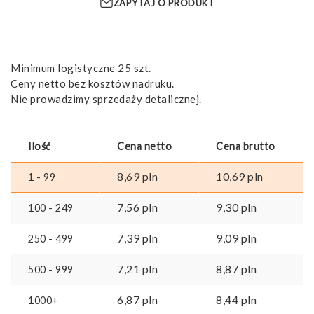
ZAPYTAJ O PRODUKT
Minimum logistyczne 25 szt.
Ceny netto bez kosztów nadruku.
Nie prowadzimy sprzedaży detalicznej.
Ilość
Cena netto
Cena brutto
8,69
pln
10,69
pln
1 - 99
7,56
pln
9,30
pln
100 - 249
7,39
pln
9,09
pln
250 - 499
7,21
pln
8,87
pln
500 - 999
6,87
pln
8,44
pln
1000+