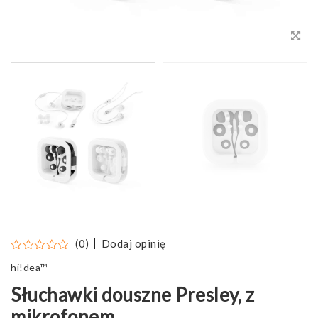
Dodaj opinię
(0)
hi!dea™
Słuchawki douszne Presley, z
mikrofonem