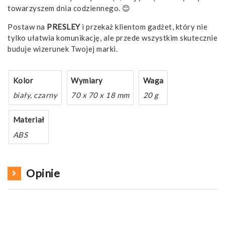
towarzyszem dnia codziennego. 😊
Postaw na
PRESLEY
i przekaż klientom gadżet, który nie
tylko ułatwia komunikację, ale przede wszystkim skutecznie
buduje wizerunek Twojej marki.
Kolor
Wymiary
Waga
biały, czarny
70 x 70 x 18 mm
20 g
Materiał
ABS
Opinie