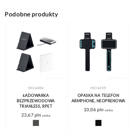
Podobne produkty
MO6484
MO6239
ŁADOWARKA
OPASKA NA TELEFON
S
BEZPRZEWODOWA
ARMPHONE, NEOPRENOWA
TRIANLESS, RPET
10,06
pln
netto
es
23,67
pln
netto
pln