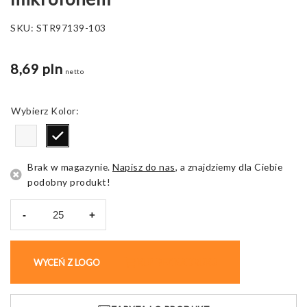
SKU:
STR97139-103
8,69 pln
netto
Kolor
Brak w magazynie.
Napisz do nas
, a znajdziemy dla Ciebie
podobny produkt!
-
+
ilość
Słuchawki
douszne
WYCEŃ Z LOGO
KUP BEZ NADRUKU
Presley,
z
mikrofonem