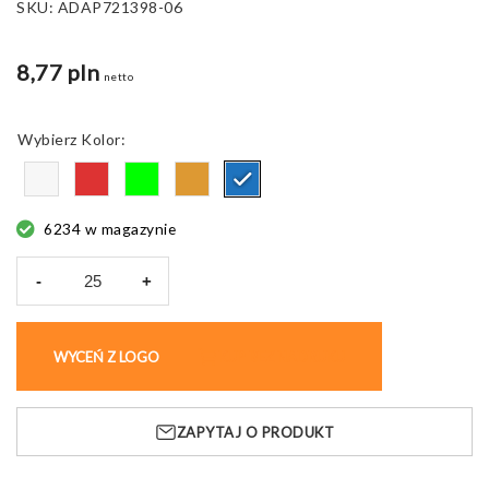
SKU:
ADAP721398-06
8,77 pln
netto
Kolor
6234 w magazynie
-
+
ilość
Butelka
tritanowa
WYCEŃ Z LOGO
KUP BEZ NADRUKU
Brumba,
z
pokrywką
ZAPYTAJ O PRODUKT
530
ml