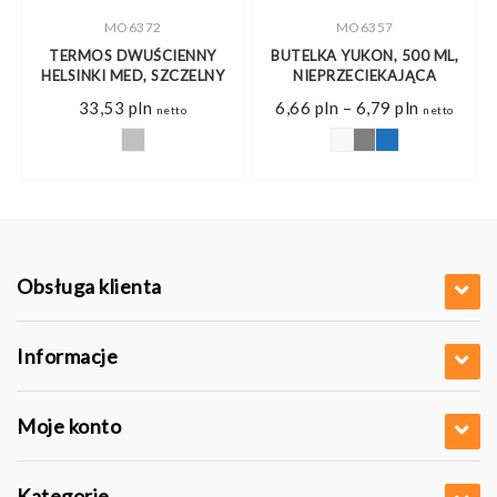
MO6372
MO6357
TERMOS DWUŚCIENNY
BUTELKA YUKON, 500 ML,
HELSINKI MED, SZCZELNY
NIEPRZECIEKAJĄCA
s
Zakres
33,53
pln
6,66
pln
–
6,79
pln
netto
netto
cen:
od
pln
6,66 pln
do
pln
6,79 pln
Obsługa klienta
Informacje
Moje konto
Kategorie