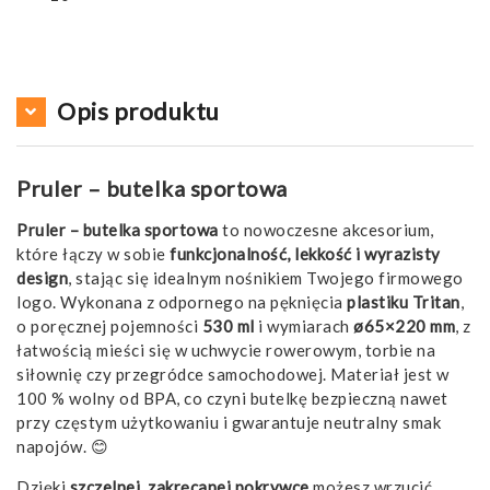
Opis produktu
Pruler – butelka sportowa
Pruler – butelka sportowa
to nowoczesne akcesorium,
które łączy w sobie
funkcjonalność, lekkość i wyrazisty
design
, stając się idealnym nośnikiem Twojego firmowego
logo. Wykonana z odpornego na pęknięcia
plastiku Tritan
,
o poręcznej pojemności
530 ml
i wymiarach
ø65×220 mm
, z
łatwością mieści się w uchwycie rowerowym, torbie na
siłownię czy przegródce samochodowej. Materiał jest w
100 % wolny od BPA, co czyni butelkę bezpieczną nawet
przy częstym użytkowaniu i gwarantuje neutralny smak
napojów. 😊
Dzięki
szczelnej, zakręcanej pokrywce
możesz wrzucić