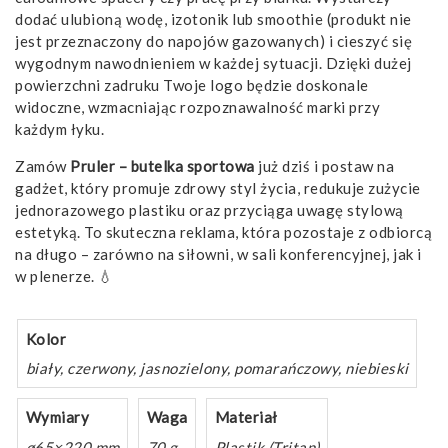
dodać ulubioną wodę, izotonik lub smoothie (produkt nie
jest przeznaczony do napojów gazowanych) i cieszyć się
wygodnym nawodnieniem w każdej sytuacji. Dzięki dużej
powierzchni zadruku Twoje logo będzie doskonale
widoczne, wzmacniając rozpoznawalność marki przy
każdym łyku.
Zamów
Pruler – butelka sportowa
już dziś i postaw na
gadżet, który promuje zdrowy styl życia, redukuje zużycie
jednorazowego plastiku oraz przyciąga uwagę stylową
estetyką. To skuteczna reklama, która pozostaje z odbiorcą
na długo – zarówno na siłowni, w sali konferencyjnej, jak i
w plenerze. 💧
Kolor
biały, czerwony, jasnozielony, pomarańczowy, niebieski
Wymiary
Waga
Materiał
ø65×220 mm
70 g
Plastik (Tritan)