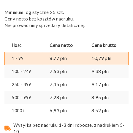
Minimum logistyczne 25 szt.
Ceny netto bez kosztów nadruku.
Nie prowadzimy sprzedaży detalicznej.
Ilość
Cena netto
Cena brutto
8,77
pln
10,79
pln
1 - 99
7,63
pln
9,38
pln
100 - 249
7,45
pln
9,17
pln
250 - 499
7,28
pln
8,95
pln
500 - 999
6,93
pln
8,52
pln
1000+
Wysyłka bez nadruku 1-3 dni robocze, z nadrukiem 5-
10