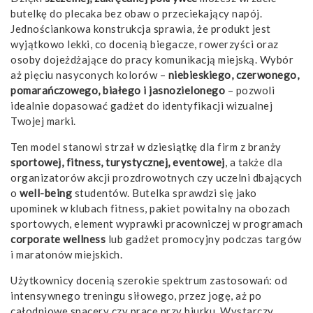
butelkę do plecaka bez obaw o przeciekający napój.
Jednościankowa konstrukcja sprawia, że produkt jest
wyjątkowo lekki, co docenią biegacze, rowerzyści oraz
osoby dojeżdżające do pracy komunikacją miejską. Wybór
aż pięciu nasyconych kolorów –
niebieskiego, czerwonego,
pomarańczowego, białego i jasnozielonego
– pozwoli
idealnie dopasować gadżet do identyfikacji wizualnej
Twojej marki.
Ten model stanowi strzał w dziesiątkę dla firm z branży
sportowej, fitness, turystycznej, eventowej
, a także dla
organizatorów akcji prozdrowotnych czy uczelni dbających
o
well-being
studentów. Butelka sprawdzi się jako
upominek w klubach fitness, pakiet powitalny na obozach
sportowych, element wyprawki pracowniczej w programach
corporate wellness
lub gadżet promocyjny podczas targów
i maratonów miejskich.
Użytkownicy docenią szerokie spektrum zastosowań: od
intensywnego treningu siłowego, przez jogę, aż po
całodniowe spacery czy pracę przy biurku. Wystarczy