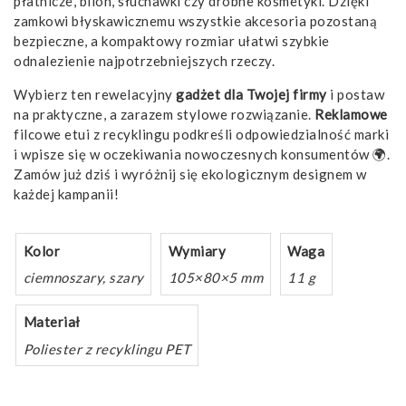
płatnicze, bilon, słuchawki czy drobne kosmetyki. Dzięki
zamkowi błyskawicznemu wszystkie akcesoria pozostaną
bezpieczne, a kompaktowy rozmiar ułatwi szybkie
odnalezienie najpotrzebniejszych rzeczy.
Wybierz ten rewelacyjny
gadżet
dla Twojej firmy
i postaw
na praktyczne, a zarazem stylowe rozwiązanie.
Reklamowe
filcowe etui z recyklingu podkreśli odpowiedzialność marki
i wpisze się w oczekiwania nowoczesnych konsumentów 🌍.
Zamów już dziś i wyróżnij się ekologicznym designem w
każdej kampanii!
Kolor
Wymiary
Waga
ciemnoszary, szary
105×80×5 mm
11 g
Materiał
Poliester z recyklingu PET