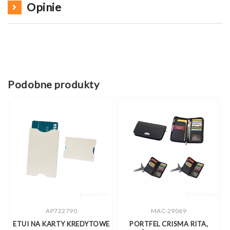
Opinie
Podobne produkty
AP722790
MAC-29069
Y
ETUI NA KARTY KREDYTOWE
PORTFEL CRISMA RITA,