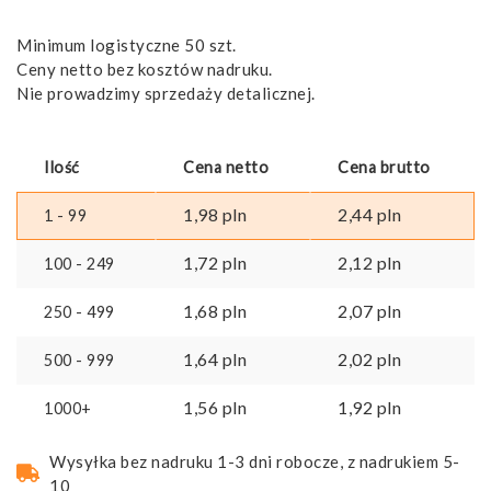
Minimum logistyczne 50 szt.
Ceny netto bez kosztów nadruku.
Nie prowadzimy sprzedaży detalicznej.
Ilość
Cena netto
Cena brutto
1,98
pln
2,44
pln
1 - 99
1,72
pln
2,12
pln
100 - 249
1,68
pln
2,07
pln
250 - 499
1,64
pln
2,02
pln
500 - 999
1,56
pln
1,92
pln
1000+
Wysyłka bez nadruku 1-3 dni robocze, z nadrukiem 5-
10