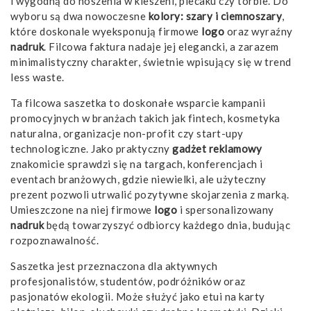
i wygodną do noszenia w kieszeni, plecaku czy torbie. Do
wyboru są dwa nowoczesne
kolory: szary i ciemnoszary
,
które doskonale wyeksponują firmowe
logo
oraz wyraźny
nadruk
. Filcowa faktura nadaje jej elegancki, a zarazem
minimalistyczny charakter, świetnie wpisujący się w trend
less waste.
Ta filcowa saszetka to doskonałe wsparcie kampanii
promocyjnych w branżach takich jak fintech, kosmetyka
naturalna, organizacje non-profit czy start-upy
technologiczne. Jako praktyczny
gadżet reklamowy
znakomicie sprawdzi się na targach, konferencjach i
eventach branżowych, gdzie niewielki, ale użyteczny
prezent pozwoli utrwalić pozytywne skojarzenia z marką.
Umieszczone na niej firmowe
logo
i spersonalizowany
nadruk
będą towarzyszyć odbiorcy każdego dnia, budując
rozpoznawalność.
Saszetka jest przeznaczona dla aktywnych
profesjonalistów, studentów, podróżników oraz
pasjonatów ekologii. Może służyć jako etui na karty