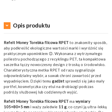
Opis produktu
Refelt Money Torebka filcowa RPET
to znakomity sposób,
aby podkreślić ekologiczne wartości marki i wyróżnić się
praktycznym upominkiem 😊. Wykonana z wytrzymałego
poliestru pochodzącego z recyklingu PET, ta kompaktowa
saszetka łączy nowoczesny design z troską o środowisko.
Charakterystyczna metka RPET od razu sygnalizuje
odpowiedzialny wybór, a suwak chroni zawartość przed
wypadnięciem. Dzięki temu
gadżet
sprawdzi się jako mały
portfel, kosmetyczka czy etui na drobiazgi podczas
podróży służbowej lub codziennych wyjść.
Refelt Money Torebka filcowa RPET
ma
wymiary
105×80×5 mm
i waży zaledwie
11 g
, co czyni ją ultra-lekką