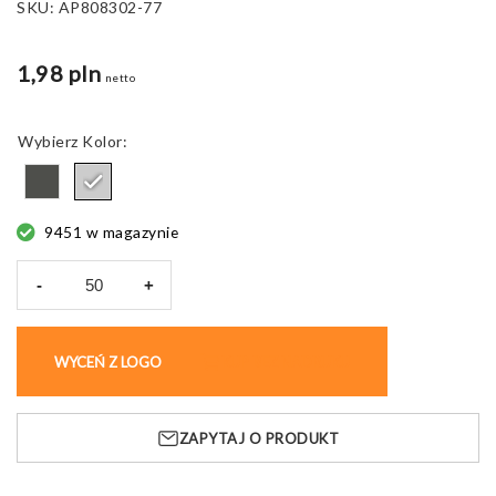
SKU:
AP808302-77
1,98 pln
netto
Kolor
9451 w magazynie
-
+
ilość
Torebka
filcowa
WYCEŃ Z LOGO
KUP BEZ NADRUKU
Refelt
Money,
z
ZAPYTAJ O PRODUKT
suwakiem