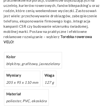
pracowników korporacji, studentów dojeżdżających na
uczelnię, kurierów rowerowych, fanów bikepacking’u oraz
rodzin, które cenią weekendowe wycieczki. Zastosowań
jest wiele: przechowywanie drobiazgów, zabezpieczenie
telefonu, eksponowanie firmowego logo, integracja
kampanii CSR czy budowanie wizerunku świadomej,
mobilnej marki. Postaw na praktyczne i efektowne
reklamowe rozwiązanie – wybierz
Torebka rowerowa
VELO
!
Kolor
błękitny, grafitowy, jasnozielony
Wymiary
Waga
205 x 95 x 110 mm
127 g
Materiał
poliester, PVC, ekoskóra