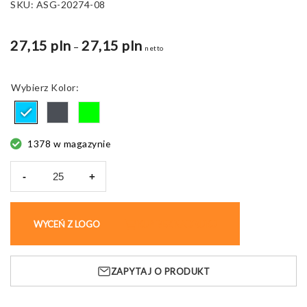
SKU:
ASG-20274-08
27,15 pln
27,15 pln
Zakres
–
netto
cen:
od
Kolor
19,03 pln
do
27,15 pln
1378 w magazynie
-
+
ilość
Torebka
rowerowa
WYCEŃ Z LOGO
KUP BEZ NADRUKU
VELO,
z
folią
ZAPYTAJ O PRODUKT
dotykową