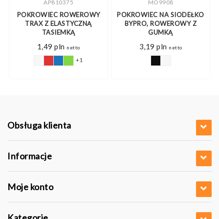
AP810375
MO9908
,
POKROWIEC ROWEROWY
POKROWIEC NA SIODEŁKO
TRAX Z ELASTYCZNĄ
BYPRO, ROWEROWY Z
TASIEMKĄ
GUMKĄ
1,49
pln
3,19
pln
netto
netto
+1
Obsługa klienta
Informacje
Moje konto
Kategorie