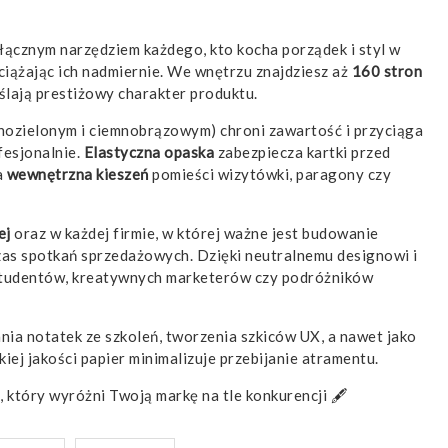
odłącznym narzędziem każdego, kto kocha porządek i styl w
bciążając ich nadmiernie. We wnętrzu znajdziesz aż
160 stron
ślają prestiżowy charakter produktu.
nozielonym i ciemnobrązowym) chroni zawartość i przyciąga
fesjonalnie.
Elastyczna opaska
zabezpiecza kartki przed
a
wewnętrzna kieszeń
pomieści wizytówki, paragony czy
ej
oraz w każdej firmie, w której ważne jest budowanie
zas spotkań sprzedażowych. Dzięki neutralnemu designowi i
 studentów, kreatywnych marketerów czy podróżników
ia notatek ze szkoleń, tworzenia szkiców UX, a nawet jako
iej jakości papier minimalizuje przebijanie atramentu.
 który wyróżni Twoją markę na tle konkurencji 🖋️