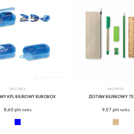
ZOBACZ WIĘCEJ
MO7623
ZOBACZ WIĘCEJ
MO9010
WY KPL BIUROWY BUROBOX
ZESTAW BIURKOWY TE
8,60
pln
9,07
pln
netto
netto