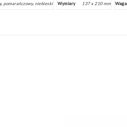
ny, pomarańczowy, niebieski
Wymiary
137 x 210 mm
Waga