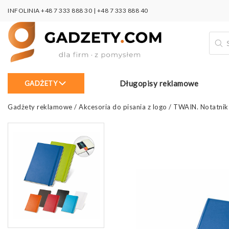
INFOLINIA
+48 7 333 888 30
|
+48 7 333 888 40
Wysz
prod
Długopisy reklamowe
GADŻETY
Gadżety reklamowe
/
Akcesoria do pisania z logo
/
TWAIN. Notatnik 