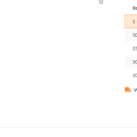
Il
1 
1
2
5
1
W