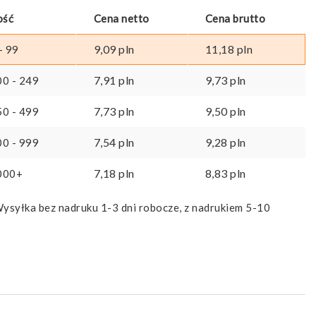
ość
Cena netto
Cena brutto
9,09
pln
11,18
pln
- 99
7,91
pln
9,73
pln
00 - 249
7,73
pln
9,50
pln
50 - 499
7,54
pln
9,28
pln
00 - 999
7,18
pln
8,83
pln
000+
ysyłka bez nadruku 1-3 dni robocze, z nadrukiem 5-10