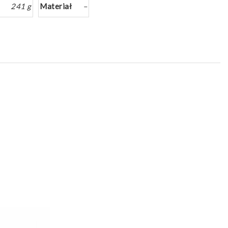
241 g
Materiał
–