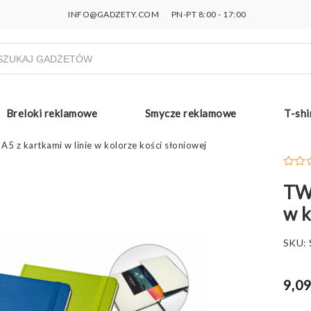
INFO@GADZETY.COM
PN-PT 8:00 - 17:00
ukiwarka
uktów
Breloki reklamowe
Smycze reklamowe
T-shi
A5 z kartkami w linie w kolorze kości słoniowej
TWA
w k
SKU:
9,09