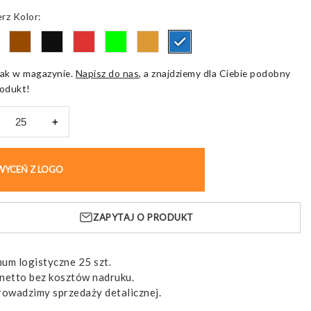
Kolor
ak w magazynie.
Napisz do nas
, a znajdziemy dla Ciebie podobny
odukt!
+
N.
nik
WYCEŃ Z LOGO
KUP BEZ NADRUKU
ami
ZAPYTAJ O PRODUKT
um logistyczne 25 szt.
ze
netto bez kosztów nadruku.
rowadzimy sprzedaży detalicznej.
owej