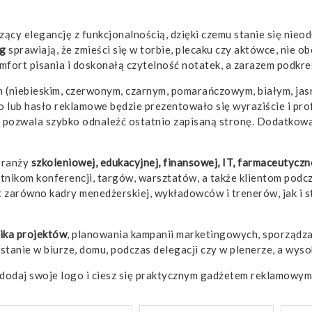
czący elegancję z funkcjonalnością, dzięki czemu stanie się nie
 g
sprawiają, że zmieści się w torbie, plecaku czy aktówce, nie o
mfort pisania i doskonałą czytelność notatek, a zarazem podkre
 (niebieskim, czerwonym, czarnym, pomarańczowym, białym, jas
o lub hasło reklamowe będzie prezentowało się wyraziście i pro
pozwala szybko odnaleźć ostatnio zapisaną stronę. Dodatkow
branży
szkoleniowej, edukacyjnej, finansowej, IT, farmaceutyczn
nikom konferencji, targów, warsztatów, a także klientom podc
t zarówno kadry menedżerskiej, wykładowców i trenerów, jak i
ika projektów
, planowania kampanii marketingowych, sporządzan
stanie w biurze, domu, podczas delegacji czy w plenerze, a wysok
 dodaj swoje logo i ciesz się praktycznym gadżetem reklamowym,