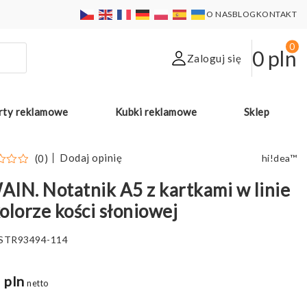
O NAS
BLOG
KONTAKT
0
0
pln
Zaloguj się
rty reklamowe
Kubki reklamowe
Sklep
Dodaj opinię
(0)
hi!dea™
IN. Notatnik A5 z kartkami w linie
olorze kości słoniowej
STR93494-114
 pln
netto