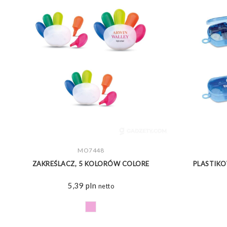
ZOBACZ WIĘCEJ
MO7448
ZAKREŚLACZ, 5 KOLORÓW COLORE
PLASTIKO
5,39
pln
netto