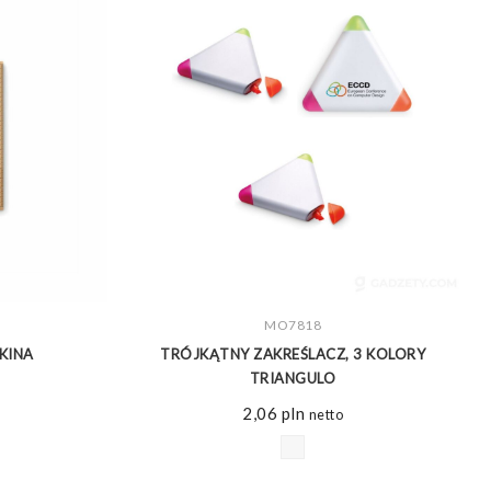
ZOBACZ WIĘCEJ
MO7818
KINA
TRÓJKĄTNY ZAKREŚLACZ, 3 KOLORY
TRIANGULO
2,06
pln
netto