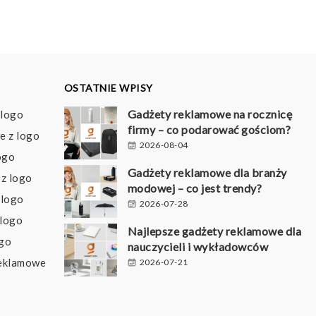
OSTATNIE WPISY
Gadżety reklamowe na rocznicę
 logo
firmy – co podarować gościom?
e z logo
2026-08-04
ogo
Gadżety reklamowe dla branży
z logo
modowej – co jest trendy?
 logo
2026-07-28
 logo
Najlepsze gadżety reklamowe dla
ogo
nauczycieli i wykładowców
reklamowe
2026-07-21