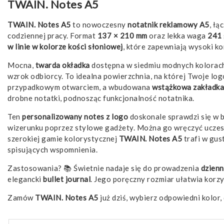
TWAIN. Notes A5
TWAIN. Notes A5
to nowoczesny
notatnik reklamowy A5
, łą
codziennej pracy. Format
137 × 210 mm
oraz lekka waga
241
w linie w kolorze kości słoniowej
, które zapewniają wysoki ko
Mocna,
twarda okładka
dostępna w siedmiu modnych kolorach
wzrok odbiorcy. To idealna powierzchnia, na której Twoje log
przypadkowym otwarciem, a wbudowana
wstążkowa zakładka
drobne notatki, podnosząc funkcjonalność notatnika.
Ten
personalizowany notes z logo
doskonale sprawdzi się w 
wizerunku poprzez stylowe gadżety. Można go wręczyć uczest
szerokiej gamie kolorystycznej
TWAIN. Notes A5
trafi w gus
spisujących wspomnienia.
Zastosowania? 📚 Świetnie nadaje się do prowadzenia
dzienn
elegancki
bullet journal
. Jego poręczny rozmiar ułatwia korzy
Zamów
TWAIN. Notes A5
już dziś, wybierz odpowiedni kolor,