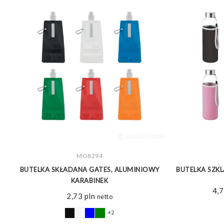
ZOBACZ WIĘCEJ
MO8294
I
BUTELKA SKŁADANA GATES, ALUMINIOWY
BUTELKA SZKL
KARABINEK
4,
2,73
pln
netto
+2