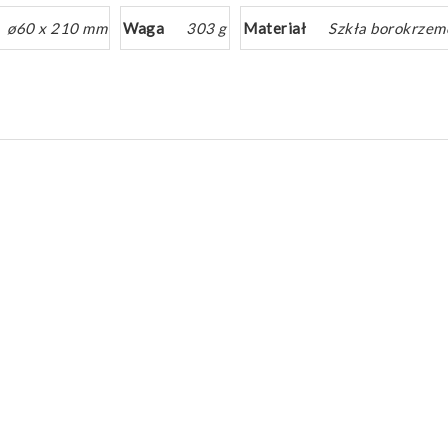
ø60 x 210 mm
Waga
303 g
Materiał
Szkła borokrze