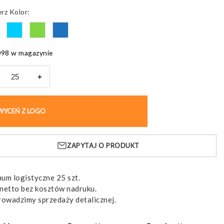
od
Kolor
13,44 pln
do
15,73 pln
098 w magazynie
+
ka
ams,
WYCEŃ Z LOGO
KUP BEZ NADRUKU
krzemowe
ZAPYTAJ O PRODUKT
um logistyczne 25 szt.
netto bez kosztów nadruku.
rowadzimy sprzedaży detalicznej.