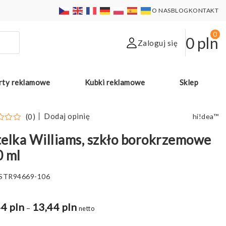
O NAS
BLOG
KONTAKT
0
0
pln
Zaloguj się
rty reklamowe
Kubki reklamowe
Sklep
Dodaj opinię
(0)
hi!dea™
elka Williams, szkło borokrzemowe
0 ml
STR94669-106
4 pln
13,44 pln
Zakres
–
netto
cen: