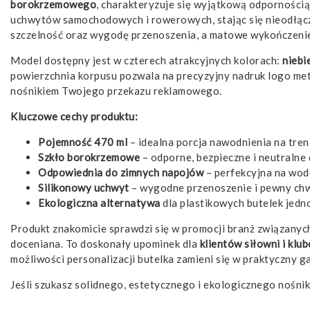
borokrzemowego
, charakteryzuje się wyjątkową odpornością
uchwytów samochodowych i rowerowych, stając się nieodłąc
szczelność oraz wygodę przenoszenia, a matowe wykończenie 
Model dostępny jest w czterech atrakcyjnych kolorach:
niebi
powierzchnia korpusu pozwala na precyzyjny nadruk logo met
nośnikiem Twojego przekazu reklamowego.
Kluczowe cechy produktu:
Pojemność 470 ml
– idealna porcja nawodnienia na treni
Szkło borokrzemowe
– odporne, bezpieczne i neutralne
Odpowiednia do zimnych napojów
– perfekcyjna na wodę,
Silikonowy uchwyt
– wygodne przenoszenie i pewny chw
Ekologiczna alternatywa
dla plastikowych butelek jedn
Produkt znakomicie sprawdzi się w promocji branż związanyc
doceniana. To doskonały upominek dla
klientów siłowni i klu
możliwości personalizacji butelka zamieni się w praktyczny g
Jeśli szukasz solidnego, estetycznego i ekologicznego nośni