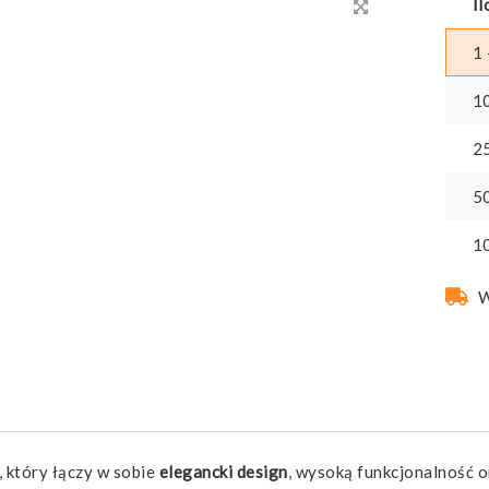
Il
1 
1
2
5
1
W
 który łączy w sobie
elegancki design
, wysoką funkcjonalność 