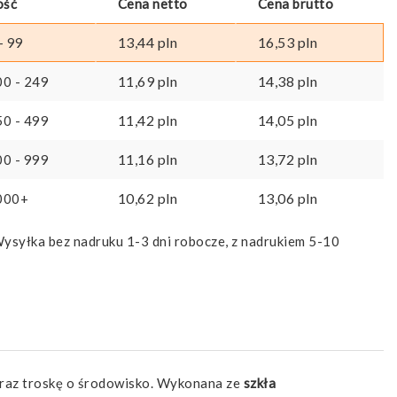
ość
Cena netto
Cena brutto
13,44
pln
16,53
pln
- 99
11,69
pln
14,38
pln
00 - 249
11,42
pln
14,05
pln
50 - 499
11,16
pln
13,72
pln
00 - 999
10,62
pln
13,06
pln
000+
ysyłka bez nadruku 1-3 dni robocze, z nadrukiem 5-10
oraz troskę o środowisko. Wykonana ze
szkła