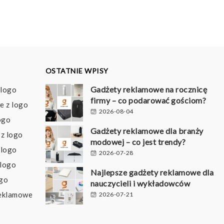
o
do
79 pln
10,80 pln
OSTATNIE WPISY
Gadżety reklamowe na rocznicę
 logo
firmy – co podarować gościom?
e z logo
2026-08-04
ogo
Gadżety reklamowe dla branży
z logo
modowej – co jest trendy?
 logo
2026-07-28
 logo
Najlepsze gadżety reklamowe dla
ogo
nauczycieli i wykładowców
reklamowe
2026-07-21