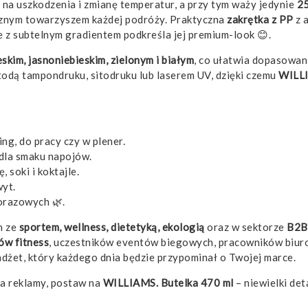
 na uszkodzenia i zmianę temperatur, a przy tym waży jedynie
2
znym towarzyszem każdej podróży. Praktyczna
zakrętka z PP
z 
z subtelnym gradientem podkreśla jej premium-look 😊.
eskim, jasnoniebieskim, zielonym i białym
, co ułatwia dopasowani
odą tampondruku, sitodruku lub laserem UV, dzięki czemu
WILLI
ng, do pracy czy w plener.
 dla smaku napojów.
 soki i koktajle.
yt.
orazowych 🌿.
h ze
sportem, wellness, dietetyką, ekologią
oraz w sektorze
B2B
bów fitness
, uczestników eventów biegowych, pracowników biur
adżet, który każdego dnia będzie przypominał o Twojej marce.
ka reklamy, postaw na
WILLIAMS. Butelka 470 ml
– niewielki det