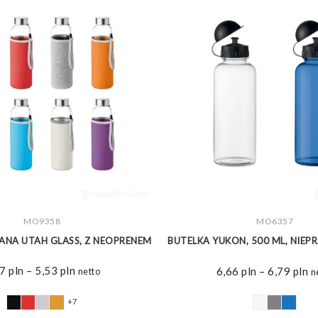
ZOBACZ WIĘCEJ
MO9358
ZOBACZ WIĘCEJ
MO6357
ANA UTAH GLASS, Z NEOPRENEM
BUTELKA YUKON, 500 ML, NIEP
Zakres
77
pln
–
5,53
pln
Z
6,66
pln
–
6,79
pln
netto
n
cen:
ce
od
o
+7
4,77 pln
6,