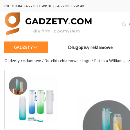
INFOLINIA
+48 7 333 888 30
|
+48 7 333 888 40
Wysz
prod
Długopisy reklamowe
GADŻETY
Gadżety reklamowe
/
Butelki reklamowe z logo
/
Butelka Williams, 