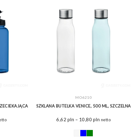
ZOBACZ WIĘCEJ
MO6210
RZECIEKAJĄCA
SZKLANA BUTELKA VENICE, 500 ML, SZCZELNA
T
akres
Zakres
6,62
pln
–
10,80
pln
etto
netto
n:
cen:
d
od
66 pln
6,62 pln