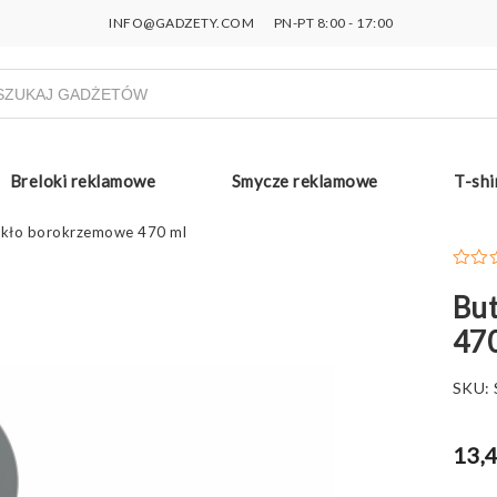
INFO@GADZETY.COM
PN-PT 8:00 - 17:00
ukiwarka
uktów
Breloki reklamowe
Smycze reklamowe
T-shi
szkło borokrzemowe 470 ml
But
47
SKU:
13,4