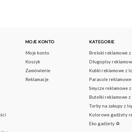
do
d
5,53 pln
6,
MOJE KONTO
KATEGORIE
Moje konto
Breloki reklamowe z
Koszyk
Długopisy reklamow
Zamówienie
Kubki reklamowe z l
Reklamacje
Parasole reklamowe 
Smycze reklamowe z
Butelki reklamowe z
Torby na zakupy z l
ści
Kolorowe gadżety 
Eko gadżety ♻️