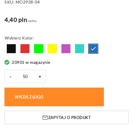
SKU:
MO2938-04
4,40 pln
netto
Kolor
20901 w magazynie
-
+
ilość
Butelka
sportowa
WYCEŃ Z LOGO
KUP BEZ NADRUKU
Spot
Fresh
z
ZAPYTAJ O PRODUKT
uchwytem