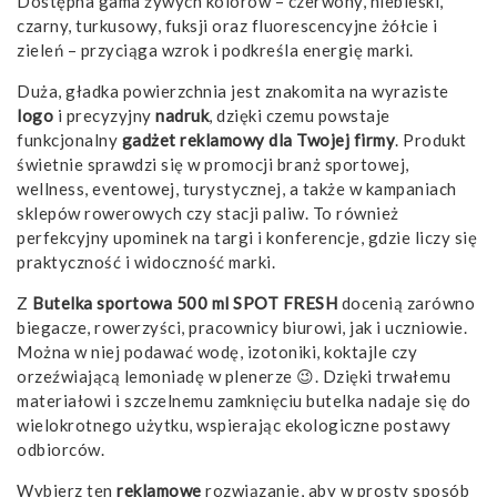
Dostępna gama żywych kolorów – czerwony, niebieski,
czarny, turkusowy, fuksji oraz fluorescencyjne żółcie i
zieleń – przyciąga wzrok i podkreśla energię marki.
Duża, gładka powierzchnia jest znakomita na wyraziste
logo
i precyzyjny
nadruk
, dzięki czemu powstaje
funkcjonalny
gadżet
reklamowy
dla Twojej firmy
. Produkt
świetnie sprawdzi się w promocji branż sportowej,
wellness, eventowej, turystycznej, a także w kampaniach
sklepów rowerowych czy stacji paliw. To również
perfekcyjny upominek na targi i konferencje, gdzie liczy się
praktyczność i widoczność marki.
Z
Butelka sportowa 500 ml SPOT FRESH
docenią zarówno
biegacze, rowerzyści, pracownicy biurowi, jak i uczniowie.
Można w niej podawać wodę, izotoniki, koktajle czy
orzeźwiającą lemoniadę w plenerze 😉. Dzięki trwałemu
materiałowi i szczelnemu zamknięciu butelka nadaje się do
wielokrotnego użytku, wspierając ekologiczne postawy
odbiorców.
Wybierz ten
reklamowe
rozwiązanie, aby w prosty sposób