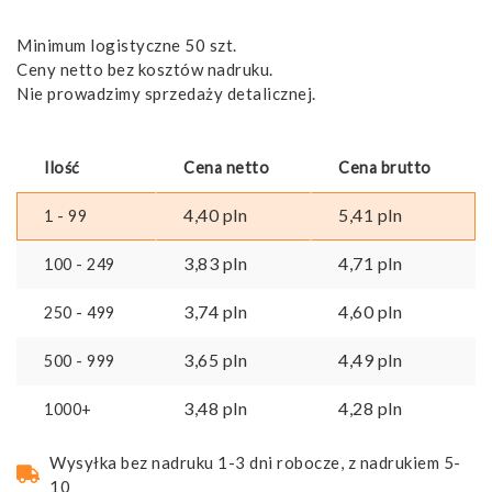
Minimum logistyczne 50 szt.
Ceny netto bez kosztów nadruku.
Nie prowadzimy sprzedaży detalicznej.
Ilość
Cena netto
Cena brutto
4,40
pln
5,41
pln
1 - 99
3,83
pln
4,71
pln
100 - 249
3,74
pln
4,60
pln
250 - 499
3,65
pln
4,49
pln
500 - 999
3,48
pln
4,28
pln
1000+
Wysyłka bez nadruku 1-3 dni robocze, z nadrukiem 5-
10