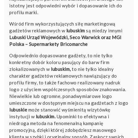
istotny jest odpowiedni wybór i dopasowanie ich do
profilu marki.
Wśród firm wykorzystujących siłę marketingową
gadżetów reklamowych w
lubuskim
są miedzy innymi
Lubuski Urząd Wojewódzki
,
Seco Warwick
oraz
MGI
Polska – Supermarkety Bricomarche
Odpowiednio dopasowane gadżety, to nie tylko
konkretny dobór koloru pasujący do barw firm
zlokalizowanych w
lubuskim,
to nie tylko idealny
charakter gadżetów reklamowych nawiązujący do
profilu firmy, to także fachowo realizowany nadruk
logo z użyciem współczesnych sposobów znakowania.
Niewielkie lub ogromne, ponadwymiarowe logo
umieszczone w dostępnym miejscu na gadżetach z logo
lubuskie
może stanowić wyśmienitą wizytówkę
instytucji w
lubuskim.
Upominki to efektywna i
niedroga metoda na fenomenalną kampanię
promocyjną, dzięki której zdobędziesz masowego
klienta w szybki i oryginalny sposób. Zaskocz swoich