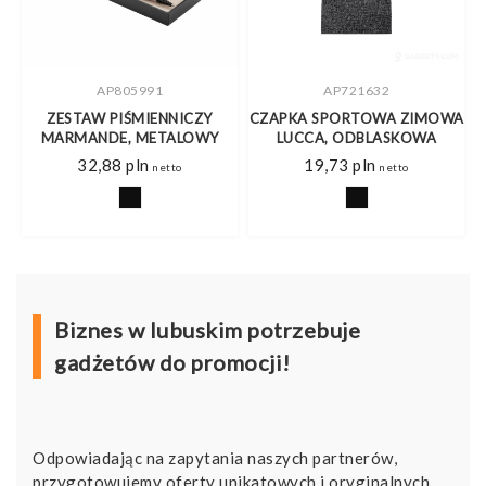
AP721632
MO2979
ZY
CZAPKA SPORTOWA ZIMOWA
ŁADOWARKA ŚCIENNA EXTEN
WY
LUCCA, ODBLASKOWA
SZYBKIE ŁADOWANIE
19,73
pln
47,32
pln
netto
netto
Biznes w lubuskim potrzebuje
gadżetów do promocji!
Odpowiadając na zapytania naszych partnerów,
przygotowujemy oferty unikatowych i oryginalnych