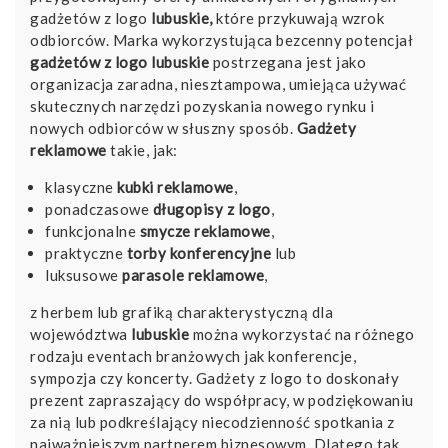
gadżetów z logo
lubuskie,
które przykuwają wzrok
odbiorców. Marka wykorzystująca bezcenny potencjał
gadżetów z logo lubuskie
postrzegana jest jako
organizacja zaradna, niesztampowa, umiejąca używać
skutecznych narzędzi pozyskania nowego rynku i
nowych odbiorców w słuszny sposób.
Gadżety
reklamowe
takie, jak:
klasyczne
kubki reklamowe
,
ponadczasowe
długopisy z logo
,
funkcjonalne
smycze reklamowe
,
praktyczne
torby konferencyjne
lub
luksusowe
parasole reklamowe
,
z herbem lub grafiką charakterystyczną dla
województwa
lubuskie
można wykorzystać na różnego
rodzaju eventach branżowych jak konferencje,
sympozja czy koncerty. Gadżety z logo to doskonały
prezent zapraszający do współpracy, w podziękowaniu
za nią lub podkreślający niecodzienność spotkania z
najważniejszym partnerem biznesowym. Dlatego tak