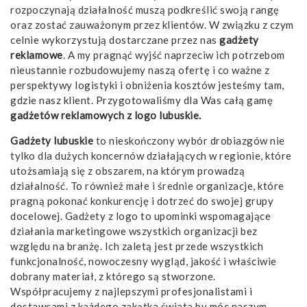
rozpoczynają działalność muszą podkreślić swoją rangę
oraz zostać zauważonym przez klientów. W związku z czym
celnie wykorzystują dostarczane przez nas
gadżety
reklamowe
. A my pragnąć wyjść naprzeciw ich potrzebom
nieustannie rozbudowujemy naszą ofertę i co ważne z
perspektywy logistyki i obniżenia kosztów jesteśmy tam,
gdzie nasz klient. Przygotowaliśmy dla Was całą gamę
gadżetów reklamowych z logo lubuskie.
Gadżety lubuskie
to nieskończony wybór drobiazgów nie
tylko dla dużych koncernów działających w regionie, które
utożsamiają się z obszarem, na którym prowadzą
działalność. To również małe i średnie organizacje, które
pragną pokonać konkurencję i dotrzeć do swojej grupy
docelowej.
Gadżety z logo
to upominki wspomagające
działania marketingowe wszystkich organizacji bez
względu na branżę. Ich zaletą jest przede wszystkich
funkcjonalność, nowoczesny wygląd, jakość i właściwie
dobrany materiał, z którego są stworzone.
Współpracujemy z najlepszymi profesjonalistami i
dostawcami z każdego zakątka świata by móc naszym