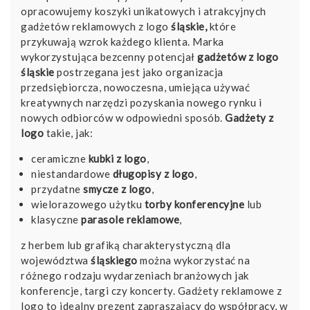
opracowujemy koszyki unikatowych i atrakcyjnych
gadżetów reklamowych z logo
śląskie,
które
przykuwają wzrok każdego klienta. Marka
wykorzystująca bezcenny potencjał
gadżetów z logo
śląskie
postrzegana jest jako organizacja
przedsiębiorcza, nowoczesna, umiejąca używać
kreatywnych narzędzi pozyskania nowego rynku i
nowych odbiorców w odpowiedni sposób.
Gadżety z
logo
takie, jak:
ceramiczne
kubki z logo
,
niestandardowe
długopisy z logo
,
przydatne
smycze z logo
,
wielorazowego użytku
torby konferencyjne
lub
klasyczne
parasole reklamowe
,
z herbem lub grafiką charakterystyczną dla
województwa
śląskiego
można wykorzystać na
różnego rodzaju wydarzeniach branżowych jak
konferencje, targi czy koncerty. Gadżety reklamowe z
logo to idealny prezent zapraszający do współpracy, w