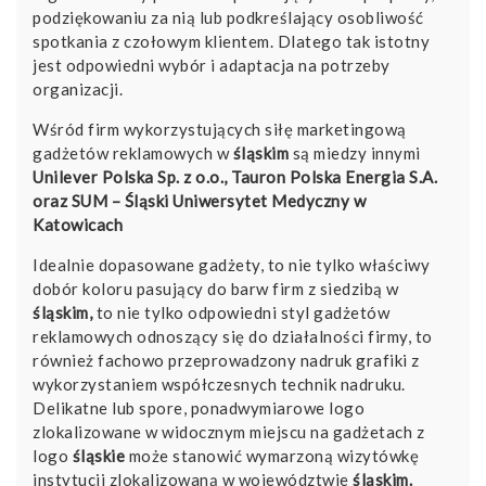
podziękowaniu za nią lub podkreślający osobliwość
spotkania z czołowym klientem. Dlatego tak istotny
jest odpowiedni wybór i adaptacja na potrzeby
organizacji.
Wśród firm wykorzystujących siłę marketingową
gadżetów reklamowych w
śląskim
są miedzy innymi
Unilever Polska Sp. z o.o.
,
Tauron Polska Energia S.A.
oraz
SUM – Śląski Uniwersytet Medyczny w
Katowicach
Idealnie dopasowane gadżety, to nie tylko właściwy
dobór koloru pasujący do barw firm z siedzibą w
śląskim,
to nie tylko odpowiedni styl gadżetów
reklamowych odnoszący się do działalności firmy, to
również fachowo przeprowadzony nadruk grafiki z
wykorzystaniem współczesnych technik nadruku.
Delikatne lub spore, ponadwymiarowe logo
zlokalizowane w widocznym miejscu na gadżetach z
logo
śląskie
może stanowić wymarzoną wizytówkę
instytucji zlokalizowaną w województwie
śląskim.