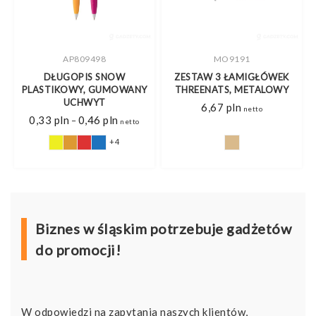
MO9191
AP809333
ZESTAW 3 ŁAMIGŁÓWEK
BRELOK POLO, PLASTIKOWY
THREENATS, METALOWY
W KSZTAŁCIE T-SHIRTU
6,67
pln
0,79
pln
netto
netto
s
n
n
Biznes w śląskim potrzebuje gadżetów
do promocji!
W odpowiedzi na zapytania naszych klientów,